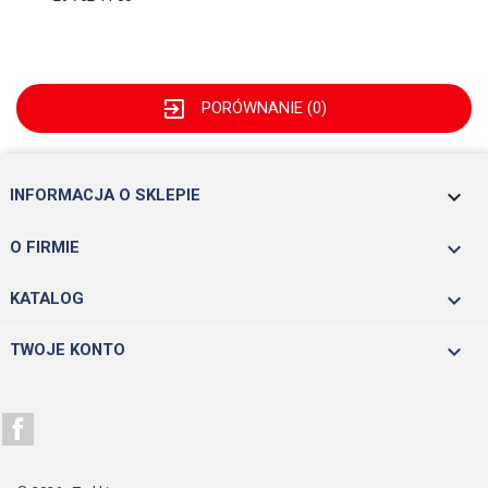
exit_to_app
PORÓWNANIE (
0
)
keyboard_arrow_down
INFORMACJA O SKLEPIE

O FIRMIE

KATALOG

TWOJE KONTO
Facebook