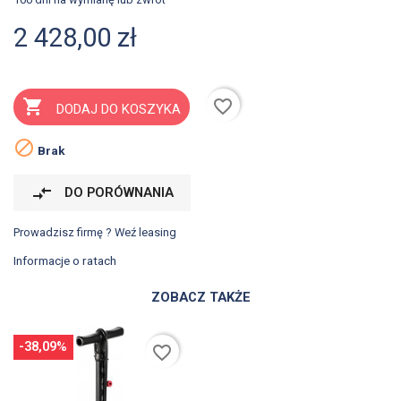
2 428,00 zł
favorite_border

DODAJ DO KOSZYKA

Brak
compare_arrows
DO PORÓWNANIA
Prowadzisz firmę ? Weź leasing
Informacje o ratach
ZOBACZ TAKŻE
-38,09%
favorite_border