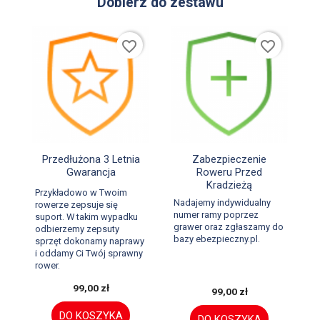
Dobierz do zestawu
favorite_border
favorite_border


Szybki podgląd
Szybki podgląd
Przedłużona 3 Letnia
Zabezpieczenie
Gwarancja
Roweru Przed
Kradzieżą
Przykładowo w Twoim
Nadajemy indywidualny
rowerze zepsuje się
numer ramy poprzez
suport. W takim wypadku
grawer oraz zgłaszamy do
odbierzemy zepsuty
bazy ebezpieczny.pl.
sprzęt dokonamy naprawy
i oddamy Ci Twój sprawny
rower.
99,00 zł
99,00 zł
DO KOSZYKA
DO KOSZYKA