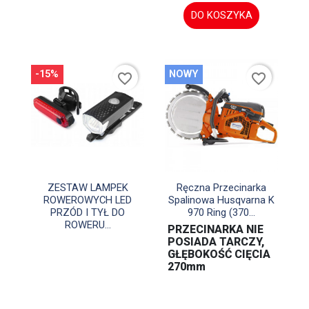
DO KOSZYKA
-15%
NOWY
favorite_border
favorite_border


Szybki podgląd
Szybki podgląd
ZESTAW LAMPEK
Ręczna Przecinarka
ROWEROWYCH LED
Spalinowa Husqvarna K
PRZÓD I TYŁ DO
970 Ring (370...
ROWERU...
PRZECINARKA NIE
POSIADA TARCZY,
GŁĘBOKOŚĆ CIĘCIA
270mm