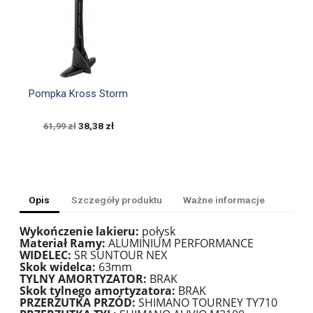

Szybki podgląd
Pompka Kross Storm
38,38 zł
61,99 zł
Opis
Szczegóły produktu
Ważne informacje
Wykończenie lakieru:
połysk
Materiał Ramy:
ALUMINIUM PERFORMANCE
WIDELEC:
SR SUNTOUR NEX
Skok widelca:
63mm
TYLNY AMORTYZATOR:
BRAK
Skok tylnego amortyzatora:
BRAK
PRZERZUTKA PRZÓD:
SHIMANO TOURNEY TY710