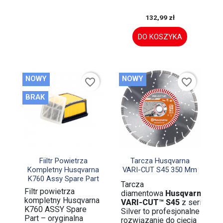
132,99 zł
DO KOSZYKA
NOWY
NOWY
favorite_border
favorite_border
BRAK


Szybki podgląd
Szybki podgląd
Fiiltr Powietrza
Tarcza Husqvarna
Kompletny Husqvarna
VARI-CUT S45 350 Mm
K760 Assy Spare Part
Tarcza
Filtr powietrza
diamentowa
Husqvarna
kompletny Husqvarna
VARI-CUT™ S45
z serii
K760 ASSY Spare
Silver to profesjonalne
Part – oryginalna
rozwiązanie do cięcia