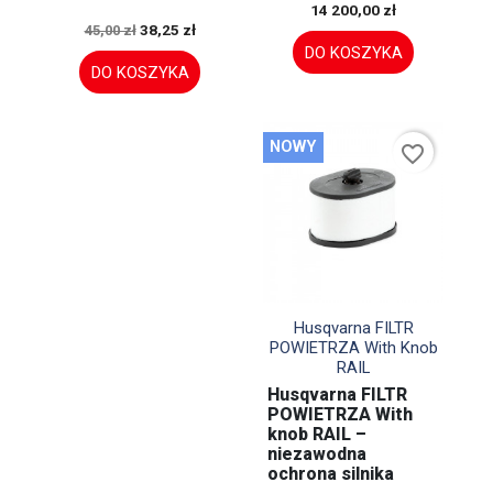
14 200,00 zł
38,25 zł
45,00 zł
DO KOSZYKA
DO KOSZYKA
NOWY
favorite_border

Szybki podgląd
Husqvarna FILTR
POWIETRZA With Knob
RAIL
Husqvarna FILTR
POWIETRZA With
knob RAIL –
niezawodna
ochrona silnika