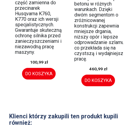
część zamienna do
betonu w różnych
przecinarek
warunkach. Dzięki
Husqvarna K760,
dwóm segmentom o
K770 oraz ich wersji
zróżnicowanej
specjalistycznych.
konstrukcji zapewnia
Gwarantuje skuteczną
mniejsze drgania,
ochronę silnika przed
niższy opór i lepsze
zanieczyszczeniami i
odprowadzanie szlamu,
niezawodną pracę
co przekłada się na
maszyny.
czystszą i wydajniejszą
pracę.
100,99 zł
460,99 zł
DO KOSZYKA
DO KOSZYKA
Klienci którzy zakupili ten produkt kupili
również: