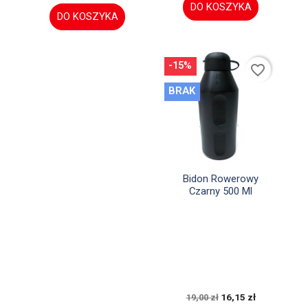
DO KOSZYKA
DO KOSZYKA
-15%
favorite_border
BRAK

Szybki podgląd
Bidon Rowerowy
Czarny 500 Ml
16,15 zł
19,00 zł