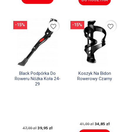
-15%
-15%
favorite_border
favorite_border


Szybki podgląd
Szybki podgląd
Black Podpórka Do
Koszyk Na Bidon
Roweru Nóżka Koła 24-
Rowerowy Czarny
29
34,85 zł
41,00 zł
39,95 zł
47,00 zł