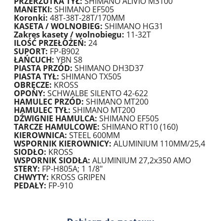
PRZERZUTKA TYŁ:
SHIMANO ALIVIO M3100
MANETKI:
SHIMANO EF505
Koronki:
48T-38T-28T/170MM
KASETA / WOLNOBIEG:
SHIMANO HG31
Zakres kasety / wolnobiegu:
11-32T
ILOŚĆ PRZEŁOŻEŃ:
24
SUPORT:
FP-B902
ŁAŃCUCH:
YBN S8
PIASTA PRZÓD:
SHIMANO DH3D37
PIASTA TYŁ:
SHIMANO TX505
OBRĘCZE:
KROSS
OPONY:
SCHWALBE SILENTO 42-622
HAMULEC PRZÓD:
SHIMANO MT200
HAMULEC TYŁ:
SHIMANO MT200
DŹWIGNIE HAMULCA:
SHIMANO EF505
TARCZE HAMULCOWE:
SHIMANO RT10 (160)
KIEROWNICA:
STEEL 600MM
WSPORNIK KIEROWNICY:
ALUMINIUM 110MM/25,4
SIODŁO:
KROSS
WSPORNIK SIODŁA:
ALUMINIUM 27,2x350 AMO
STERY:
FP-H805A; 1 1/8"
CHWYTY:
KROSS GRIPEN
PEDAŁY:
FP-910