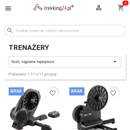
0

shopping_cart

search
TRENAŻERY

Ilość, najpierw najwyższa
Pokazano 1-11 z 11 pozycji
BRAK
BRAK
favorite_border
favorite_border