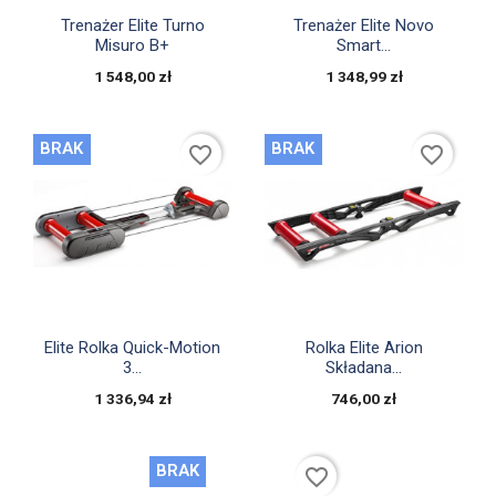


Szybki podgląd
Szybki podgląd
Trenażer Elite Turno
Trenażer Elite Novo
Misuro B+
Smart...
1 548,00 zł
1 348,99 zł
BRAK
BRAK
favorite_border
favorite_border


Szybki podgląd
Szybki podgląd
Elite Rolka Quick-Motion
Rolka Elite Arion
3...
Składana...
1 336,94 zł
746,00 zł
BRAK
favorite_border