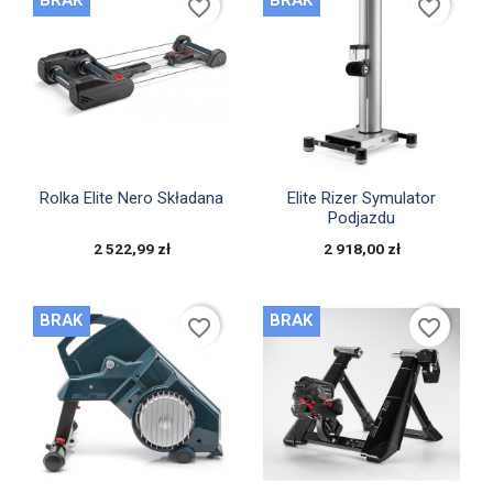
favorite_border
favorite_border


Szybki podgląd
Szybki podgląd
Rolka Elite Nero Składana
Elite Rizer Symulator
Podjazdu
2 522,99 zł
2 918,00 zł
BRAK
BRAK
favorite_border
favorite_border