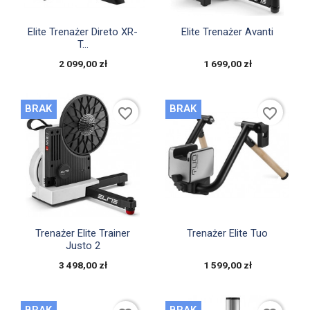


Szybki podgląd
Szybki podgląd
Elite Trenażer Direto XR-
Elite Trenażer Avanti
T...
2 099,00 zł
1 699,00 zł
BRAK
BRAK
favorite_border
favorite_border


Szybki podgląd
Szybki podgląd
Trenażer Elite Trainer
Trenażer Elite Tuo
Justo 2
3 498,00 zł
1 599,00 zł
BRAK
BRAK