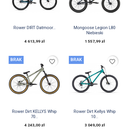


Szybki podgląd
Szybki podgląd
Rower DIRT Datmoor...
Mongoose Legion L80
Niebieski
4 613,99 zł
1 557,99 zł
BRAK
BRAK
favorite_border
favorite_border


Szybki podgląd
Szybki podgląd
Rower Dirt KELLYS Whip
Rower Dirt Kellys Whip
70...
10...
4 243,00 zł
3 049,00 zł