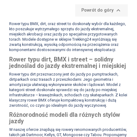

Powrót do góry
Rower typu BMX, dirt, oraz street to doskonały wybór dla każdego,
kto poszukuje wytrzymałego sprzętu do jazdy ekstremalnej,
miejskich akrobacji oraz jazdy po specjalnie przygotowanych
torach. Modele dostępne w sklepie Trekking24 wyróżniają się
zwartą konstrukcją, wysoką odpornością na przeciążenia oraz
komponentami dostosowanymi do intensywnej eksploatacji.
Rower typu dirt, BMX i street – solidny
jednoślad do jazdy ekstremalnej i miejskiej
Rower typu dirt przeznaczony jest do jazdy po pumptrackach,
dirtparkach oraz trasach z przeszkodami. Jego geometria i
amortyzacja ułatwiają wykonywanie skoków i lądowań. Model z
kategorii street doskonale sprawdzi się do jazdy po miejskiej
infrastrukturze – krawężnikach, schodach czy skateparkach. Z kolei
klasyczny rower BMX oferuje kompaktową konstrukcję i dużą
zwrotność, co czyni go idealnym do jazdy wyczynowej.
Różnorodność modeli dla różnych stylów
jazdy
W naszej ofercie znajdują się rowery renomowanych producentów,
takich jak Dartmoor, Kellys, GT, Mongoose czy Tabou. Proponujemy