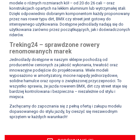
modele o różnych rozmiarach kół – od 20 do 26 cali – oraz
konstrukcjach opartych na lekkim aluminium lub wytrzymałej stali.
Dzięki odpowiednio dobranym komponentom każdy proponowany
przez nas rower typu dirt, BMX czy street jest gotowy do
intensywnego użytkowania. Dostępne jednoślady nadają się do
użytkowania zarówno przez początkujących, jak i doświadczonych
riderów.
Treking24 – sprawdzone rowery
renomowanych marek
Jednoślady dostępne w naszym sklepie pochodzą od
producentów cenionych za jakość wykonania, trwałość oraz
innowacyjne podejście do projektowania. Wiele modeli
wyposażono w amortyzatory, mocne napędy jednorzędowe,
solidne hamulce oraz opony o zwiększonej przyczepności. To
wszystko sprawia, że jazda rowerem BMX, dirt czy street staje się
bardziej kontrolowana i bezpieczna – niezależnie od stylu i
miejsca.
Zachęcamy do zapoznania się z pełną ofertą i zakupu modelu
dopasowanego do stylu jazdy, by cieszyć się niezawodnym
sprzętem w każdych warunkach!