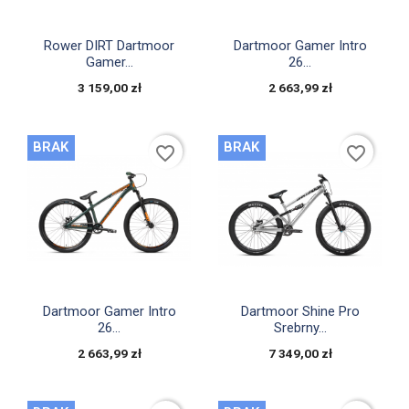


Szybki podgląd
Szybki podgląd
Rower DIRT Dartmoor
Dartmoor Gamer Intro
Gamer...
26...
3 159,00 zł
2 663,99 zł
BRAK
BRAK
favorite_border
favorite_border


Szybki podgląd
Szybki podgląd
Dartmoor Gamer Intro
Dartmoor Shine Pro
26...
Srebrny...
2 663,99 zł
7 349,00 zł