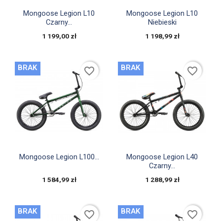


Szybki podgląd
Szybki podgląd
Mongoose Legion L10
Mongoose Legion L10
Czarny...
Niebieski
1 199,00 zł
1 198,99 zł
BRAK
BRAK
favorite_border
favorite_border


Szybki podgląd
Szybki podgląd
Mongoose Legion L100...
Mongoose Legion L40
Czarny...
1 584,99 zł
1 288,99 zł
BRAK
BRAK
favorite_border
favorite_border