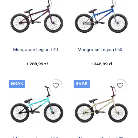


Szybki podgląd
Szybki podgląd
Mongoose Legion L40...
Mongoose Legion L60...
1 288,99 zł
1 346,99 zł
BRAK
BRAK
favorite_border
favorite_border