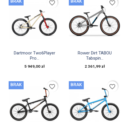
BRAK
BRAK
favorite_border
favorite_border


Szybki podgląd
Szybki podgląd
Dartmoor Two6Player
Rower Dirt TABOU
Pro...
Tabspin...
5 949,00 zł
2 361,99 zł
BRAK
BRAK
favorite_border
favorite_border