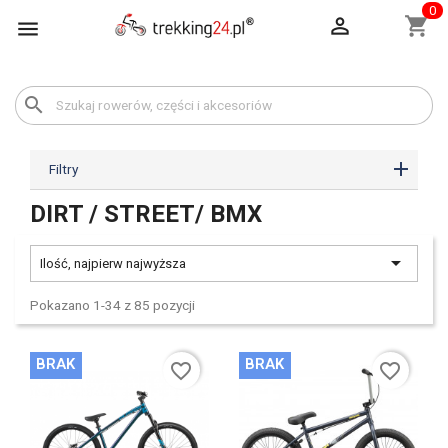
0

shopping_cart

search
Filtry
DIRT / STREET/ BMX

Ilość, najpierw najwyższa
Pokazano 1-34 z 85 pozycji
BRAK
BRAK
favorite_border
favorite_border