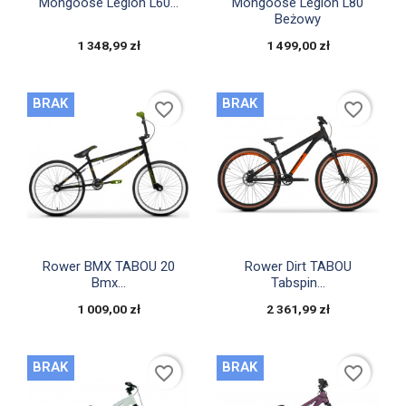


Szybki podgląd
Szybki podgląd
Mongoose Legion L60...
Mongoose Legion L80
Beżowy
1 348,99 zł
1 499,00 zł
BRAK
BRAK
favorite_border
favorite_border


Szybki podgląd
Szybki podgląd
Rower BMX TABOU 20
Rower Dirt TABOU
Bmx...
Tabspin...
1 009,00 zł
2 361,99 zł
BRAK
BRAK
favorite_border
favorite_border