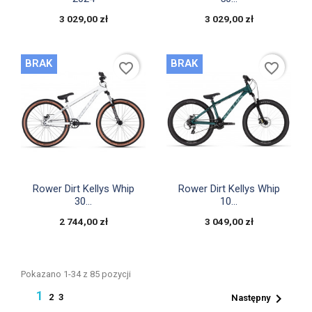
3 029,00 zł
3 029,00 zł
BRAK
BRAK
favorite_border
favorite_border


Szybki podgląd
Szybki podgląd
Rower Dirt Kellys Whip
Rower Dirt Kellys Whip
30...
10...
2 744,00 zł
3 049,00 zł
Pokazano 1-34 z 85 pozycji
1

2
3
Następny