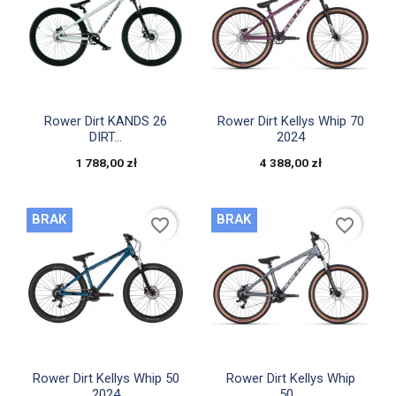


Szybki podgląd
Szybki podgląd
Rower Dirt KANDS 26
Rower Dirt Kellys Whip 70
DIRT...
2024
1 788,00 zł
4 388,00 zł
BRAK
BRAK
favorite_border
favorite_border


Szybki podgląd
Szybki podgląd
Rower Dirt Kellys Whip 50
Rower Dirt Kellys Whip
2024
50...