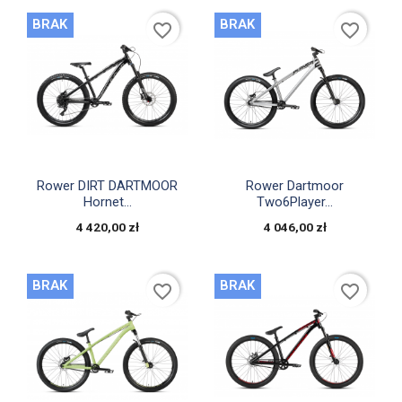
BRAK
BRAK
favorite_border
favorite_border


Szybki podgląd
Szybki podgląd
Rower DIRT DARTMOOR
Rower Dartmoor
Hornet...
Two6Player...
4 420,00 zł
4 046,00 zł
BRAK
BRAK
favorite_border
favorite_border