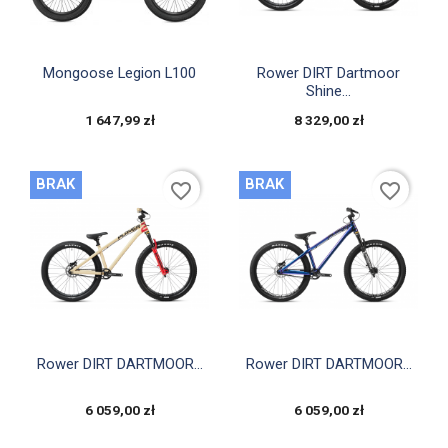


Szybki podgląd
Szybki podgląd
Mongoose Legion L100
Rower DIRT Dartmoor
Shine...
1 647,99 zł
8 329,00 zł
BRAK
BRAK
favorite_border
favorite_border


Szybki podgląd
Szybki podgląd
Rower DIRT DARTMOOR...
Rower DIRT DARTMOOR...
6 059,00 zł
6 059,00 zł