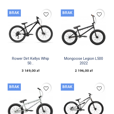
BRAK
BRAK
favorite_border
favorite_border


Szybki podgląd
Szybki podgląd
Rower Dirt Kellys Whip
Mongoose Legion L500
50...
2022
3 149,00 zł
2 196,00 zł
BRAK
BRAK
favorite_border
favorite_border