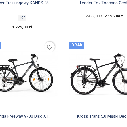


Szybki podgląd
Szybki podgląd
er Trekkingowy KANDS 28...
Leader Fox Toscana Gent.
2 196,84 zł
2 499,00 zł
19"
1 729,00 zł
BRAK
favorite_border


Szybki podgląd
Szybki podgląd
ida Freeway 9700 Disc XT...
Kross Trans 5.0 Męski Deor