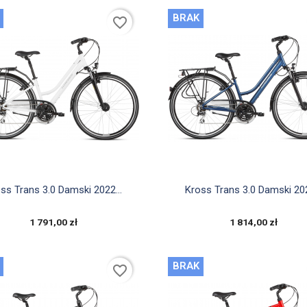
BRAK
favorite_border


Szybki podgląd
Szybki podgląd
ss Trans 3.0 Damski 2022...
Kross Trans 3.0 Damski 202
1 791,00 zł
1 814,00 zł
BRAK
favorite_border