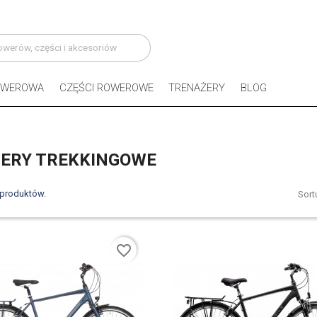
OWEROWA
CZĘŚCI ROWEROWE
TRENAŻERY
BLOG
ERY TREKKINGOWE
 produktów.
Sort
favorite_border