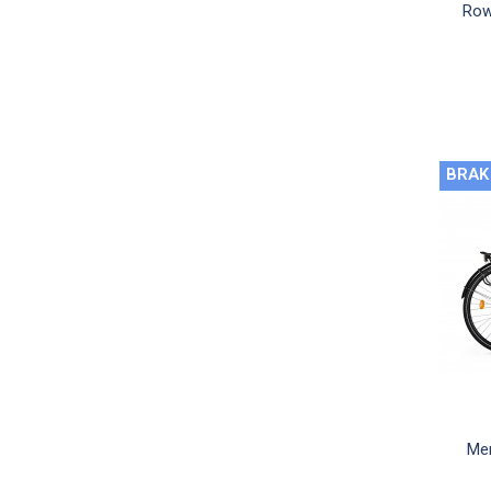
Row
BRAK
Mer