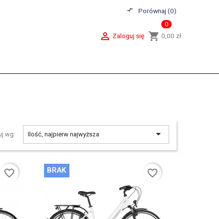
compare_arrows
Porównaj (
0
)
0

shopping_cart
Zaloguj się
0,00 zł

uj wg:
Ilość, najpierw najwyższa
BRAK
favorite_border
favorite_border