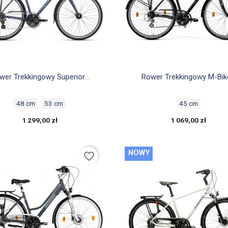


Szybki podgląd
Szybki podgląd
wer Trekkingowy Superior...
Rower Trekkingowy M-Bike
48 cm
53 cm
45 cm
1 299,00 zł
1 069,00 zł
NOWY
favorite_border