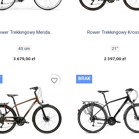


Szybki podgląd
Szybki podgląd
wer Trekkingowy Merida...
Rower Trekkingowy Kross.
45 cm
21"
3 679,00 zł
2 397,00 zł
Y
BRAK
favorite_border