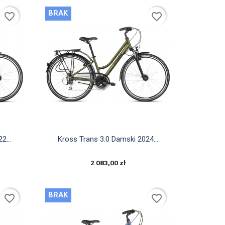
BRAK
favorite_border
favorite_border

Szybki podgląd
2...
Kross Trans 3.0 Damski 2024...
2 083,00 zł
BRAK
favorite_border
favorite_border