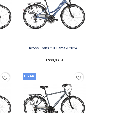

Szybki podgląd
Kross Trans 2.0 Damski 2024...
1 579,99 zł
BRAK
favorite_border
favorite_border