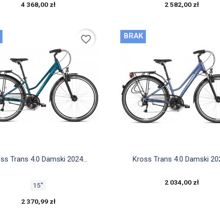
4 368,00 zł
2 582,00 zł
BRAK
favorite_border


Szybki podgląd
Szybki podgląd
ss Trans 4.0 Damski 2024...
Kross Trans 4.0 Damski 202
2 034,00 zł
15"
2 370,99 zł