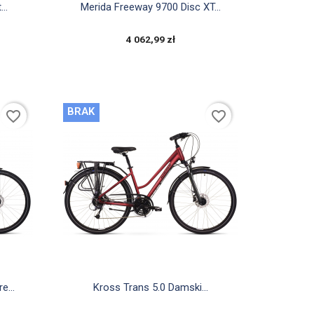

Szybki podgląd
..
Merida Freeway 9700 Disc XT...
4 062,99 zł
BRAK
favorite_border
favorite_border

Szybki podgląd
e...
Kross Trans 5.0 Damski...