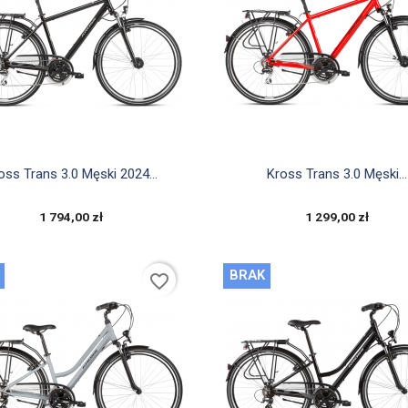


Szybki podgląd
Szybki podgląd
oss Trans 3.0 Męski 2024...
Kross Trans 3.0 Męski...
1 794,00 zł
1 299,00 zł
BRAK
favorite_border