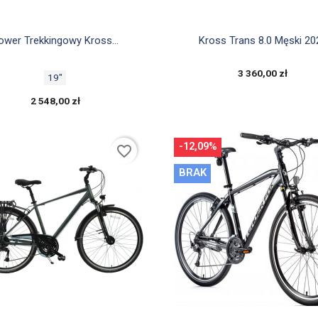


Szybki podgląd
Szybki podgląd
ower Trekkingowy Kross...
Kross Trans 8.0 Męski 20
3 360,00 zł
19"
2 548,00 zł
-12,09%
favorite_border
BRAK