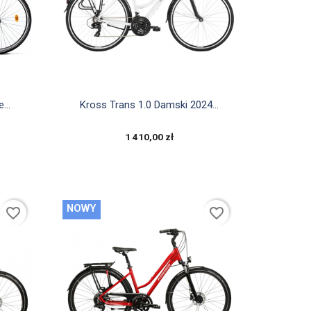

Szybki podgląd
...
Kross Trans 1.0 Damski 2024...
1 410,00 zł
NOWY
favorite_border
favorite_border