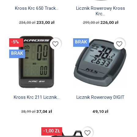


Szybki podgląd
Szybki podgląd
Kross Krc 650 Track...
Licznik Rowerowy Kross
Krc...
233,00 zł
226,00 zł
234,00 zł
299,00 zł
-5%
BRAK
favorite_border
favorite_border
BRAK


Szybki podgląd
Szybki podgląd
Kross Krc 211 Licznik...
Licznik Rowerowy DIGIT
37,04 zł
49,10 zł
38,99 zł
-1,00 ZŁ
favorite_border