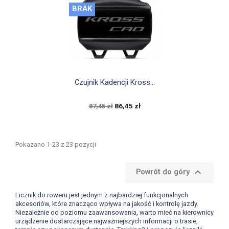
BRAK

Szybki podgląd
Czujnik Kadencji Kross...
86,45 zł
87,45 zł
Pokazano 1-23 z 23 pozycji

Powrót do góry
Licznik do roweru jest jednym z najbardziej funkcjonalnych
akcesoriów, które znacząco wpływa na jakość i kontrolę jazdy.
Niezależnie od poziomu zaawansowania, warto mieć na kierownicy
urządzenie dostarczające najważniejszych informacji o trasie,