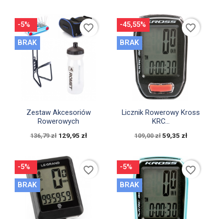
-5%
-45,55%
favorite_border
favorite_border
BRAK
BRAK


Szybki podgląd
Szybki podgląd
Zestaw Akcesoriów
Licznik Rowerowy Kross
Rowerowych
KRC...
129,95 zł
59,35 zł
136,79 zł
109,00 zł
-5%
-5%
favorite_border
favorite_border
BRAK
BRAK