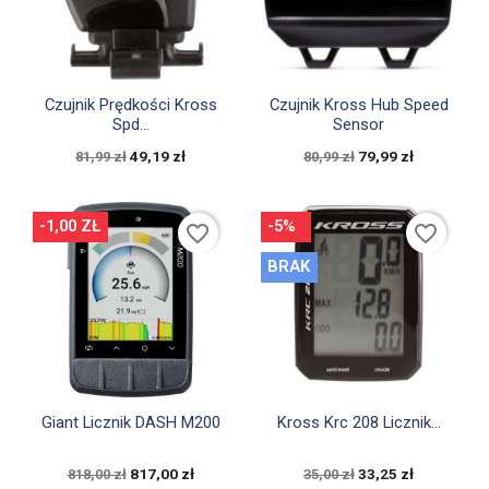


Szybki podgląd
Szybki podgląd
Czujnik Prędkości Kross
Czujnik Kross Hub Speed
Spd...
Sensor
49,19 zł
79,99 zł
81,99 zł
80,99 zł
-1,00 ZŁ
-5%
favorite_border
favorite_border
BRAK


Szybki podgląd
Szybki podgląd
Giant Licznik DASH M200
Kross Krc 208 Licznik...
817,00 zł
33,25 zł
818,00 zł
35,00 zł