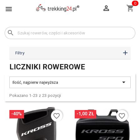
0

shopping_cart

search
Filtry
LICZNIKI ROWEROWE

Ilość, najpierw najwyższa
Pokazano 1-23 z 23 pozycji
-40%
-1,00 ZŁ
favorite_border
favorite_border