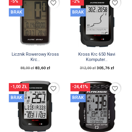
-5%
-2%
favorite_border
favorite_border
BRAK
BRAK


Szybki podgląd
Szybki podgląd
Licznik Rowerowy Kross
Kross Krc 650 Navi
Krc...
Komputer...
83,60 zł
305,76 zł
88,00 zł
312,00 zł
-1,00 ZŁ
-24,41%
favorite_border
favorite_border
BRAK
BRAK