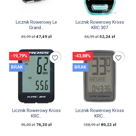


Szybki podgląd
Szybki podgląd
Licznik Rowerowy Le
Licznik Rowerowy Kross
Grand...
KRC 307
47,49 zł
52,24 zł
49,99 zł
54,99 zł
-19,79%
-43,88%
favorite_border
favorite_border
BRAK
BRAK


Szybki podgląd
Szybki podgląd
Licznik Rowerowy Kross
Licznik Rowerowy Kross
KRC...
KRC...
76,20 zł
89,22 zł
95,00 zł
158,99 zł