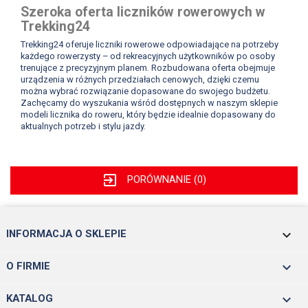
Szeroka oferta liczników rowerowych w
Trekking24
Trekking24 oferuje liczniki rowerowe odpowiadające na potrzeby
każdego rowerzysty – od rekreacyjnych użytkowników po osoby
trenujące z precyzyjnym planem. Rozbudowana oferta obejmuje
urządzenia w różnych przedziałach cenowych, dzięki czemu
można wybrać rozwiązanie dopasowane do swojego budżetu.
Zachęcamy do wyszukania wśród dostępnych w naszym sklepie
modeli licznika do roweru, który będzie idealnie dopasowany do
aktualnych potrzeb i stylu jazdy.
exit_to_app
PORÓWNANIE (
0
)
keyboard_arrow_down
INFORMACJA O SKLEPIE

O FIRMIE

KATALOG