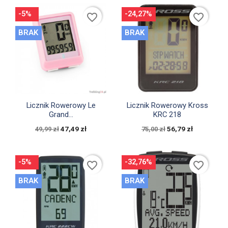
-5%
-24,27%
favorite_border
favorite_border
BRAK
BRAK


Szybki podgląd
Szybki podgląd
Licznik Rowerowy Le
Licznik Rowerowy Kross
Grand...
KRC 218
47,49 zł
56,79 zł
49,99 zł
75,00 zł
-5%
-32,76%
favorite_border
favorite_border
BRAK
BRAK