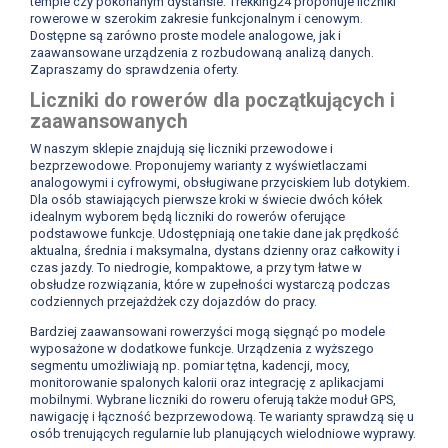
tempie czy pokonanym dystansie. Trekking24 proponuje liczniki
rowerowe w szerokim zakresie funkcjonalnym i cenowym.
Dostępne są zarówno proste modele analogowe, jak i
zaawansowane urządzenia z rozbudowaną analizą danych.
Zapraszamy do sprawdzenia oferty.
Liczniki do rowerów dla początkujących i
zaawansowanych
W naszym sklepie znajdują się liczniki przewodowe i
bezprzewodowe. Proponujemy warianty z wyświetlaczami
analogowymi i cyfrowymi, obsługiwane przyciskiem lub dotykiem.
Dla osób stawiających pierwsze kroki w świecie dwóch kółek
idealnym wyborem będą liczniki do rowerów oferujące
podstawowe funkcje. Udostępniają one takie dane jak prędkość
aktualna, średnia i maksymalna, dystans dzienny oraz całkowity i
czas jazdy. To niedrogie, kompaktowe, a przy tym łatwe w
obsłudze rozwiązania, które w zupełności wystarczą podczas
codziennych przejażdżek czy dojazdów do pracy.
Bardziej zaawansowani rowerzyści mogą sięgnąć po modele
wyposażone w dodatkowe funkcje. Urządzenia z wyższego
segmentu umożliwiają np. pomiar tętna, kadencji, mocy,
monitorowanie spalonych kalorii oraz integrację z aplikacjami
mobilnymi. Wybrane liczniki do roweru oferują także moduł GPS,
nawigację i łączność bezprzewodową. Te warianty sprawdzą się u
osób trenujących regularnie lub planujących wielodniowe wyprawy.