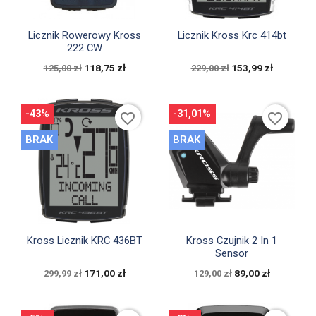


Szybki podgląd
Szybki podgląd
Licznik Rowerowy Kross
Licznik Kross Krc 414bt
222 CW
118,75 zł
153,99 zł
125,00 zł
229,00 zł
-43%
-31,01%
favorite_border
favorite_border
BRAK
BRAK


Szybki podgląd
Szybki podgląd
Kross Licznik KRC 436BT
Kross Czujnik 2 In 1
Sensor
171,00 zł
89,00 zł
299,99 zł
129,00 zł