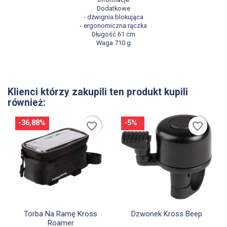
Dodatkowe
- dźwignia blokująca
- ergonomiczna rączka
Długość 61 cm
Waga 710 g
Klienci którzy zakupili ten produkt kupili
również:
-36,88%
-5%
favorite_border
favorite_border


Szybki podgląd
Szybki podgląd
Torba Na Ramę Kross
Dzwonek Kross Beep
Roamer