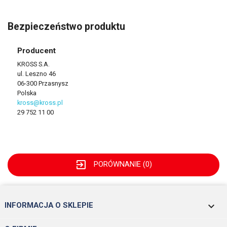
Bezpieczeństwo produktu
Producent
KROSS S.A.
ul. Leszno 46
06-300 Przasnysz
Polska
kross@kross.pl
29 752 11 00
exit_to_app
PORÓWNANIE (
0
)
keyboard_arrow_down
INFORMACJA O SKLEPIE