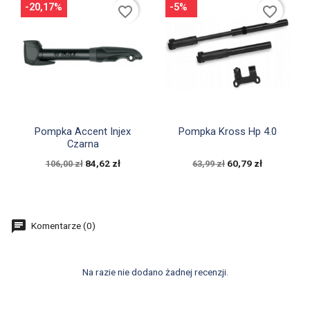
-20,17%
-5%
favorite_border
favorite_border


Szybki podgląd
Szybki podgląd
Pompka Accent Injex
Pompka Kross Hp 4.0
Czarna
84,62 zł
60,79 zł
106,00 zł
63,99 zł
Komentarze (0)
Na razie nie dodano żadnej recenzji.