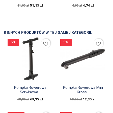
51,13 zł
4,74 zł
81,00 zł
4,99 zł
8 INNYCH PRODUKTÓW W TEJ SAMEJ KATEGORII:
-5%
-5%
favorite_border
favorite_border


Szybki podgląd
Szybki podgląd
Pompka Rowerowa
Pompka Rowerowa Mini
Serwisowa...
Kross...
69,35 zł
12,35 zł
73,00 zł
13,00 zł