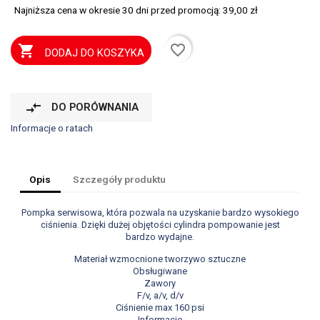
Najniższa cena w okresie 30 dni przed promocją:
39,00 zł
favorite_border

DODAJ DO KOSZYKA
compare_arrows
DO PORÓWNANIA
Informacje o ratach
Opis
Szczegóły produktu
Pompka serwisowa, która pozwala na uzyskanie bardzo wysokiego
ciśnienia. Dzięki dużej objętości cylindra pompowanie jest
bardzo wydajne.
Materiał wzmocnione tworzywo sztuczne
Obsługiwane
Zawory
F/v, a/v, d/v
Ciśnienie max 160 psi
Informacje