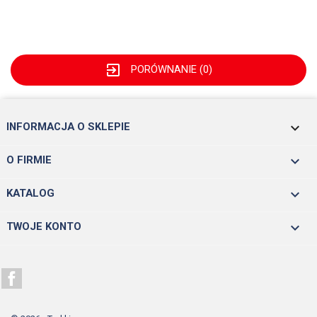
exit_to_app
PORÓWNANIE (
0
)
keyboard_arrow_down
INFORMACJA O SKLEPIE

O FIRMIE

KATALOG

TWOJE KONTO
Facebook