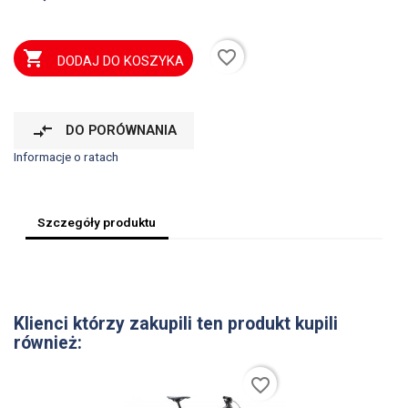
favorite_border

DODAJ DO KOSZYKA
compare_arrows
DO PORÓWNANIA
Informacje o ratach
Szczegóły produktu
Klienci którzy zakupili ten produkt kupili
również:
favorite_border