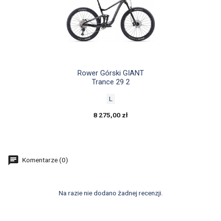

Szybki podgląd
Rower Górski GIANT
Trance 29 2
L
8 275,00 zł
Komentarze (0)
Na razie nie dodano żadnej recenzji.