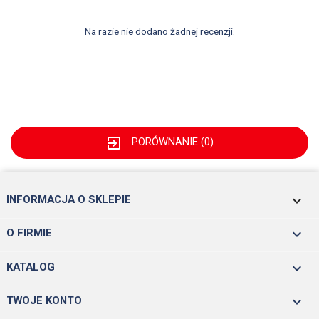
Na razie nie dodano żadnej recenzji.
exit_to_app
PORÓWNANIE (
0
)
keyboard_arrow_down
INFORMACJA O SKLEPIE

O FIRMIE

KATALOG

TWOJE KONTO