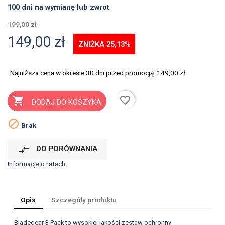
100 dni na wymianę lub zwrot
199,00 zł
149,00 zł
ZNIŻKA 25,13%
Najniższa cena w okresie 30 dni przed promocją:
149,00 zł
favorite_border

DODAJ DO KOSZYKA

Brak
compare_arrows
DO PORÓWNANIA
Informacje o ratach
Opis
Szczegóły produktu
Bladegear 3 Pack to wysokiej jakości zestaw ochronny