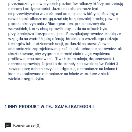
przeznaczony dla wszystkich poziomów rolkarzy, którzy potrzebują
ochrony i oddychalności. Jazda na rolkach może być
nieprzewidywalna w zależności od miejsca, w którym jeździmy, a
nawet lepsi rolkarze mogą czuć się bezpieczniej i trochę pewniej
podczas korzystania z Bladegear. Jest przeznaczony dla
wszystkich, którzy chcą sprawić, aby jazda na rolkach była
przyjemniejsza i bezpieczniejsza. Początkujący również je lubią ze
względu na wartość, jaką oferują. Idealne do wszelkiego rodzaju
treningów lub codziennych sesji, poduszki są prawe / lewe
anatomicznie zaprojektowane, zaś czapki ochronne są również tak
ukształtowane, aby wygodnie chronić ciało dzięki wąskiemu
profilowanemu pasowaniu. Trwała konstrukcja, dopasowanie i
ochrona sprawiają, że jest to doskonały zestaw klocków. Pakiet 3
zawiera parę ochraniaczy na nadgarstki, ochraniacze na kolana i
ładnie zapakowane ochraniacze na łokcie w torebce z siatki
wielokrotnego użytku.
1 INNY PRODUKT W TEJ SAMEJ KATEGORII:
Komentarze (0)