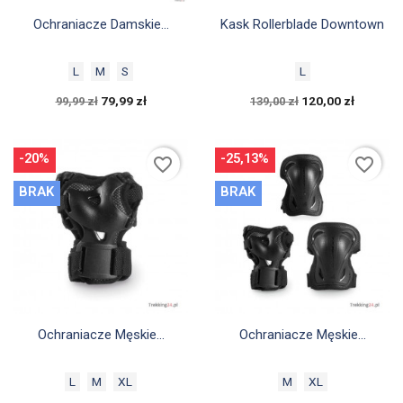


Szybki podgląd
Szybki podgląd
Ochraniacze Damskie...
Kask Rollerblade Downtown
L
M
S
L
79,99 zł
120,00 zł
99,99 zł
139,00 zł
-20%
-25,13%
favorite_border
favorite_border
BRAK
BRAK


Szybki podgląd
Szybki podgląd
Ochraniacze Męskie...
Ochraniacze Męskie...
L
M
XL
M
XL