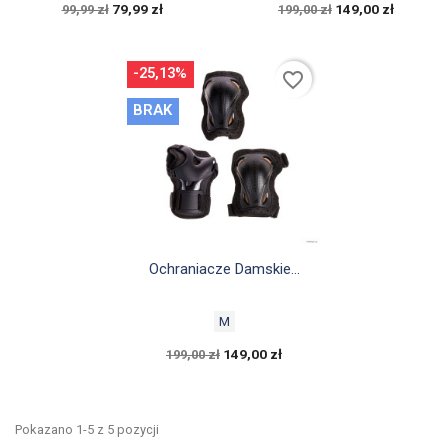
79,99 zł
149,00 zł
99,99 zł
199,00 zł
-25,13%
favorite_border
BRAK

Szybki podgląd
Ochraniacze Damskie...
M
149,00 zł
199,00 zł
Pokazano 1-5 z 5 pozycji