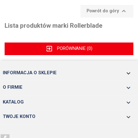

Powrót do góry
Lista produktów marki Rollerblade
exit_to_app
PORÓWNANIE (
0
)
keyboard_arrow_down
INFORMACJA O SKLEPIE

O FIRMIE

KATALOG

TWOJE KONTO
Facebook