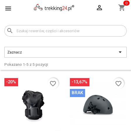
0

shopping_cart

search

Zaznacz
Pokazano 1-5 z 5 pozycji
-20%
-13,67%
favorite_border
favorite_border
BRAK