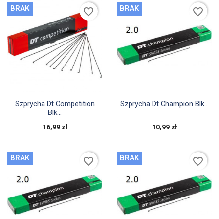
BRAK
BRAK
favorite_border
favorite_border


Szybki podgląd
Szybki podgląd
Szprycha Dt Competition
Szprycha Dt Champion Blk...
Blk...
16,99 zł
10,99 zł
BRAK
BRAK
favorite_border
favorite_border