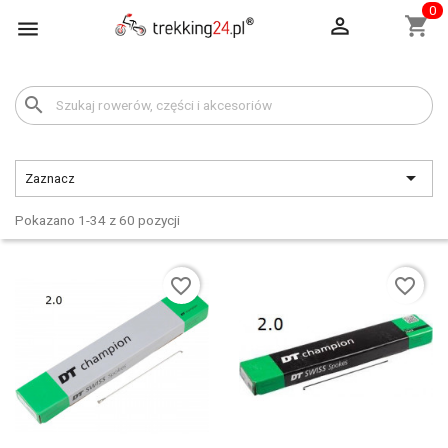
0

shopping_cart

search

Zaznacz
Pokazano 1-34 z 60 pozycji
favorite_border
favorite_border