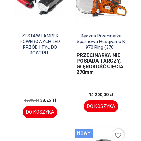


Szybki podgląd
Szybki podgląd
ZESTAW LAMPEK
Ręczna Przecinarka
ROWEROWYCH LED
Spalinowa Husqvarna K
PRZÓD I TYŁ DO
970 Ring (370...
ROWERU...
PRZECINARKA NIE
POSIADA TARCZY,
GŁĘBOKOŚĆ CIĘCIA
270mm
14 200,00 zł
38,25 zł
45,00 zł
DO KOSZYKA
DO KOSZYKA
NOWY
favorite_border