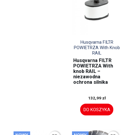

Szybki podgląd
Husqvarna FILTR
POWIETRZA With Knob
RAIL
Husqvarna FILTR
POWIETRZA With
knob RAIL –
niezawodna
ochrona silnika
132,99 zł
DO KOSZYKA