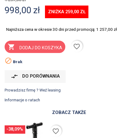
998,00 zł
ZNIŻKA 259,00 ZŁ
Najniższa cena w okresie 30 dni przed promocją:
1 257,00 zł
favorite_border

DODAJ DO KOSZYKA

Brak
compare_arrows
DO PORÓWNANIA
Prowadzisz firmę ? Weź leasing
Informacje o ratach
ZOBACZ TAKŻE
-38,09%
favorite_border