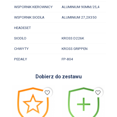
WSPORNIK KIEROWNICY
ALUMINIUM 90MM/25,4
WSPORNIK SIODŁA
ALUMINIUM 27,2X350
HEADESET
SIODŁO
KROSS D226K
CHWYTY
KROSS GRIPPEN
PEDAŁY
FP-804
Dobierz do zestawu
favorite_border
favorite_border