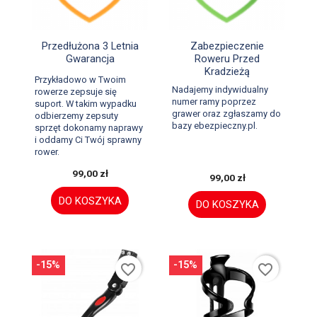


Szybki podgląd
Szybki podgląd
Przedłużona 3 Letnia
Zabezpieczenie
Gwarancja
Roweru Przed
Kradzieżą
Przykładowo w Twoim
Nadajemy indywidualny
rowerze zepsuje się
numer ramy poprzez
suport. W takim wypadku
grawer oraz zgłaszamy do
odbierzemy zepsuty
bazy ebezpieczny.pl.
sprzęt dokonamy naprawy
i oddamy Ci Twój sprawny
rower.
99,00 zł
99,00 zł
DO KOSZYKA
DO KOSZYKA
-15%
-15%
favorite_border
favorite_border