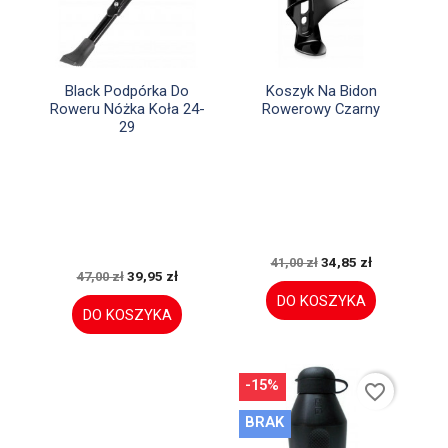


Szybki podgląd
Szybki podgląd
Black Podpórka Do
Koszyk Na Bidon
Roweru Nóżka Koła 24-
Rowerowy Czarny
29
34,85 zł
41,00 zł
39,95 zł
47,00 zł
DO KOSZYKA
DO KOSZYKA
-15%
favorite_border
BRAK