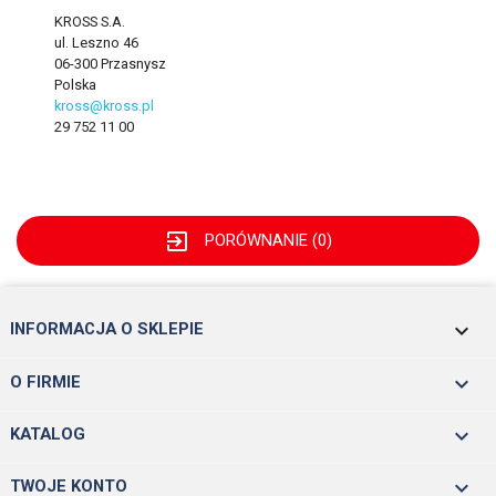
KROSS S.A.
ul. Leszno 46
06-300 Przasnysz
Polska
kross@kross.pl
29 752 11 00
exit_to_app
PORÓWNANIE (
0
)
keyboard_arrow_down
INFORMACJA O SKLEPIE

O FIRMIE

KATALOG

TWOJE KONTO