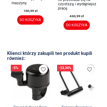
maszyny.
czystszą i wydajniejszą
pracę.
100,99 zł
460,99 zł
DO KOSZYKA
DO KOSZYKA
Klienci którzy zakupili ten produkt kupili
również:
-5%
-33,34%
favorite_border
favorite_border


Szybki podgląd
Szybki podgląd