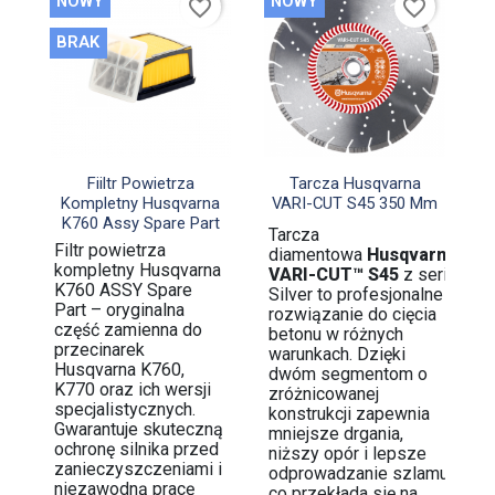
NOWY
NOWY
favorite_border
favorite_border
BRAK


Szybki podgląd
Szybki podgląd
Fiiltr Powietrza
Tarcza Husqvarna
Kompletny Husqvarna
VARI-CUT S45 350 Mm
K760 Assy Spare Part
Tarcza
Filtr powietrza
diamentowa
Husqvarna
kompletny Husqvarna
VARI-CUT™ S45
z serii
K760 ASSY Spare
Silver to profesjonalne
Part – oryginalna
rozwiązanie do cięcia
część zamienna do
betonu w różnych
przecinarek
warunkach. Dzięki
Husqvarna K760,
dwóm segmentom o
K770 oraz ich wersji
zróżnicowanej
specjalistycznych.
konstrukcji zapewnia
Gwarantuje skuteczną
mniejsze drgania,
ochronę silnika przed
niższy opór i lepsze
zanieczyszczeniami i
odprowadzanie szlamu,
niezawodną pracę
co przekłada się na