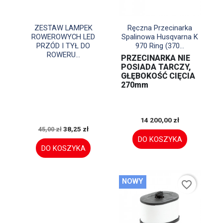


Szybki podgląd
Szybki podgląd
ZESTAW LAMPEK
Ręczna Przecinarka
ROWEROWYCH LED
Spalinowa Husqvarna K
PRZÓD I TYŁ DO
970 Ring (370...
ROWERU...
PRZECINARKA NIE
POSIADA TARCZY,
GŁĘBOKOŚĆ CIĘCIA
270mm
14 200,00 zł
38,25 zł
45,00 zł
DO KOSZYKA
DO KOSZYKA
NOWY
favorite_border