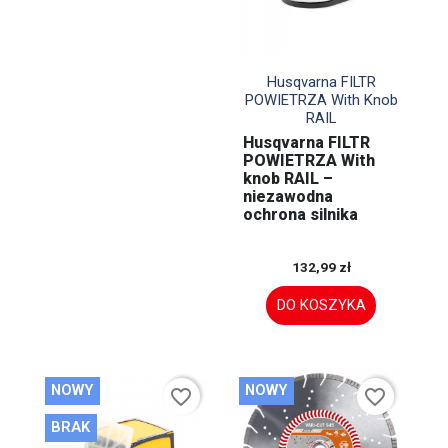

Szybki podgląd
Husqvarna FILTR
POWIETRZA With Knob
RAIL
Husqvarna FILTR
POWIETRZA With
knob RAIL –
niezawodna
ochrona silnika
132,99 zł
DO KOSZYKA
NOWY
NOWY
favorite_border
favorite_border
BRAK