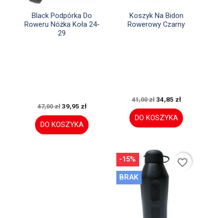


Szybki podgląd
Szybki podgląd
Black Podpórka Do
Koszyk Na Bidon
Roweru Nóżka Koła 24-
Rowerowy Czarny
29
34,85 zł
41,00 zł
39,95 zł
47,00 zł
DO KOSZYKA
DO KOSZYKA
-15%
favorite_border
BRAK