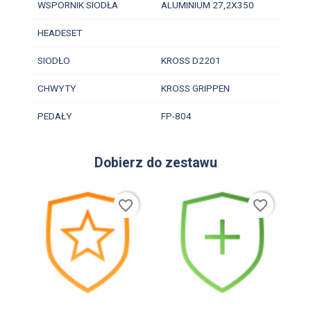
WSPORNIK SIODŁA
ALUMINIUM 27,2X350
HEADESET
SIODŁO
KROSS D2201
CHWYTY
KROSS GRIPPEN
PEDAŁY
FP-804
Dobierz do zestawu
favorite_border
favorite_border