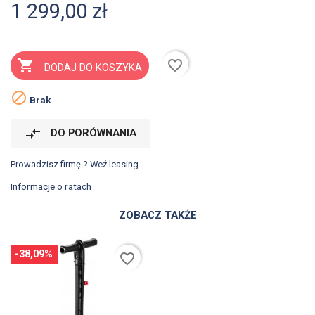
1 299,00 zł
favorite_border

DODAJ DO KOSZYKA

Brak
compare_arrows
DO PORÓWNANIA
Prowadzisz firmę ? Weź leasing
Informacje o ratach
ZOBACZ TAKŻE
-38,09%
favorite_border