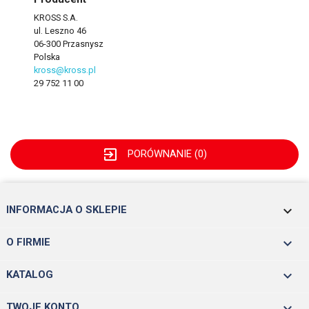
KROSS S.A.
ul. Leszno 46
06-300 Przasnysz
Polska
kross@kross.pl
29 752 11 00
exit_to_app
PORÓWNANIE (
0
)
keyboard_arrow_down
INFORMACJA O SKLEPIE

O FIRMIE

KATALOG

TWOJE KONTO