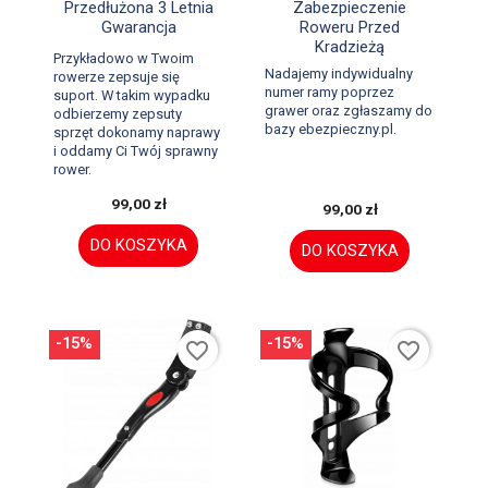


Szybki podgląd
Szybki podgląd
Przedłużona 3 Letnia
Zabezpieczenie
Gwarancja
Roweru Przed
Kradzieżą
Przykładowo w Twoim
Nadajemy indywidualny
rowerze zepsuje się
numer ramy poprzez
suport. W takim wypadku
grawer oraz zgłaszamy do
odbierzemy zepsuty
bazy ebezpieczny.pl.
sprzęt dokonamy naprawy
i oddamy Ci Twój sprawny
rower.
99,00 zł
99,00 zł
DO KOSZYKA
DO KOSZYKA
-15%
-15%
favorite_border
favorite_border