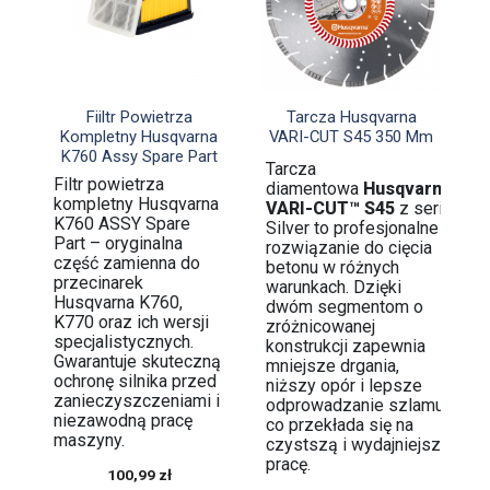


Szybki podgląd
Szybki podgląd
Fiiltr Powietrza
Tarcza Husqvarna
Kompletny Husqvarna
VARI-CUT S45 350 Mm
K760 Assy Spare Part
Tarcza
Filtr powietrza
diamentowa
Husqvarna
kompletny Husqvarna
VARI-CUT™ S45
z serii
K760 ASSY Spare
Silver to profesjonalne
Part – oryginalna
rozwiązanie do cięcia
część zamienna do
betonu w różnych
przecinarek
warunkach. Dzięki
Husqvarna K760,
dwóm segmentom o
K770 oraz ich wersji
zróżnicowanej
specjalistycznych.
konstrukcji zapewnia
Gwarantuje skuteczną
mniejsze drgania,
ochronę silnika przed
niższy opór i lepsze
zanieczyszczeniami i
odprowadzanie szlamu,
niezawodną pracę
co przekłada się na
maszyny.
czystszą i wydajniejszą
pracę.
100,99 zł