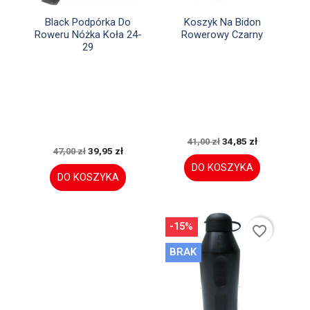


Szybki podgląd
Szybki podgląd
Black Podpórka Do
Koszyk Na Bidon
Roweru Nóżka Koła 24-
Rowerowy Czarny
29
34,85 zł
41,00 zł
39,95 zł
47,00 zł
DO KOSZYKA
DO KOSZYKA
-15%
favorite_border
BRAK