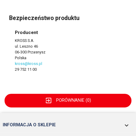
Bezpieczeństwo produktu
Producent
KROSS S.A.
ul. Leszno 46
06-300 Przasnysz
Polska
kross@kross.pl
29 752 11 00
exit_to_app
PORÓWNANIE (
0
)
keyboard_arrow_down
INFORMACJA O SKLEPIE