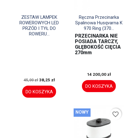


Szybki podgląd
Szybki podgląd
ZESTAW LAMPEK
Ręczna Przecinarka
ROWEROWYCH LED
Spalinowa Husqvarna K
PRZÓD I TYŁ DO
970 Ring (370...
ROWERU...
PRZECINARKA NIE
POSIADA TARCZY,
GŁĘBOKOŚĆ CIĘCIA
270mm
14 200,00 zł
38,25 zł
45,00 zł
DO KOSZYKA
DO KOSZYKA
NOWY
favorite_border