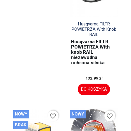

Szybki podgląd
Husqvarna FILTR
POWIETRZA With Knob
RAIL
Husqvarna FILTR
POWIETRZA With
knob RAIL –
niezawodna
ochrona silnika
132,99 zł
DO KOSZYKA
NOWY
NOWY
favorite_border
favorite_border
BRAK