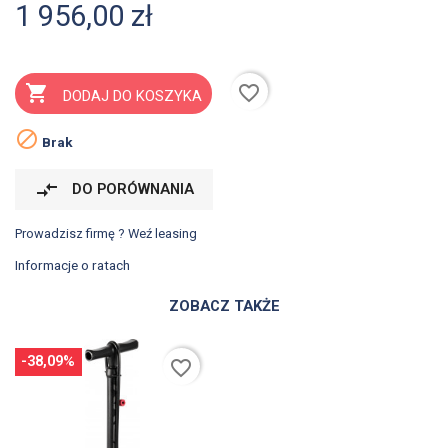
1 956,00 zł
favorite_border

DODAJ DO KOSZYKA

Brak
compare_arrows
DO PORÓWNANIA
Prowadzisz firmę ? Weź leasing
Informacje o ratach
ZOBACZ TAKŻE
-38,09%
favorite_border