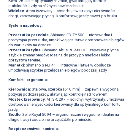
Koła
: 26 cali – optymalny rozmiar, gwarantujący komfort i
stabilność jazdy na różnych nawierzchniach.
Widelec
: Amortyzowany – absorbuje wstrząsy i nierówności
drogi, zapewniając płynną i komfortową jazdę nawet po bruku.
System napędowy:
Przerzutka przednia
: Shimano FD-TY500 – niezawodna i
precyzyjna przerzutka, umożliwiająca łatwe dostosowanie biegów
do warunków na drodze.
Przerzutka tylna
: Shimano Altus RD-M310 – zapewnia płynne i
szybkie zmiany biegów, idealna do jazdy po mieście i lekko
górzystym terenie.
Manetki
: Shimano ST-EF41 – intuicyjne i łatwe w obsłudze,
umożliwiają szybkie przełączanie biegów podczas jazdy.
Komfort i ergonomia:
Kierownica
: Stalowa, szeroka (610 mm) – zapewnia wygodną
pozycję podczas jazdy, ułatwiając kontrolę nad rowerem.
Mostek kierownicy
: MTS-C297 – solidny i wytrzymały, umożliwia
dostosowanie wysokości kierownicy dla optymalnego komfortu
jazdy.
Siodło
: Selle Royal 5094 – ergonomiczne i wygodne, idealne na
długie trasy i codzienne przejażdżki po mieście.
Bezpieczeństwo i kontrola: