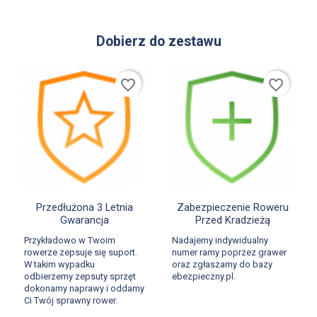
Dobierz do zestawu
favorite_border
favorite_border


Szybki podgląd
Szybki podgląd
Przedłużona 3 Letnia
Zabezpieczenie Roweru
Gwarancja
Przed Kradzieżą
Przykładowo w Twoim
Nadajemy indywidualny
rowerze zepsuje się suport.
numer ramy poprzez grawer
W takim wypadku
oraz zgłaszamy do bazy
odbierzemy zepsuty sprzęt
ebezpieczny.pl.
dokonamy naprawy i oddamy
Ci Twój sprawny rower.