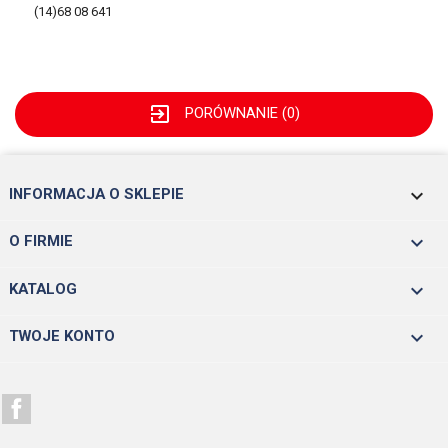
(14)68 08 641
exit_to_app
PORÓWNANIE (
0
)
keyboard_arrow_down
INFORMACJA O SKLEPIE

O FIRMIE

KATALOG

TWOJE KONTO
Facebook