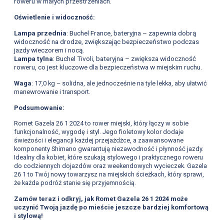
roweru w małych przestrzeniach.
Oświetlenie i widoczność:
Lampa przednia
: Buchel France, bateryjna – zapewnia dobrą
widoczność na drodze, zwiększając bezpieczeństwo podczas
jazdy wieczorem i nocą.
Lampa tylna
: Buchel Tivoli, bateryjna – zwiększa widoczność
roweru, co jest kluczowe dla bezpieczeństwa w miejskim ruchu.
Waga
: 17,0 kg – solidna, ale jednocześnie na tyle lekka, aby ułatwić
manewrowanie i transport.
Podsumowanie:
Romet Gazela 26 1 2024 to rower miejski, który łączy w sobie
funkcjonalność, wygodę i styl. Jego fioletowy kolor dodaje
świeżości i elegancji każdej przejażdżce, a zaawansowane
komponenty Shimano gwarantują niezawodność i płynność jazdy.
Idealny dla kobiet, które szukają stylowego i praktycznego roweru
do codziennych dojazdów oraz weekendowych wycieczek. Gazela
26 1 to Twój nowy towarzysz na miejskich ścieżkach, który sprawi,
że każda podróż stanie się przyjemnością.
Zamów teraz i odkryj, jak Romet Gazela 26 1 2024 może
uczynić Twoją jazdę po mieście jeszcze bardziej komfortową
i stylową!