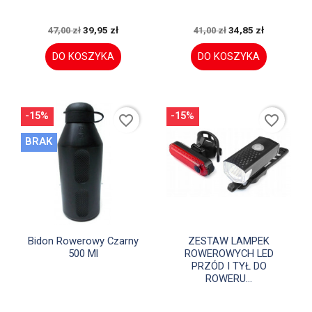
39,95 zł
34,85 zł
47,00 zł
41,00 zł
DO KOSZYKA
DO KOSZYKA
-15%
-15%
favorite_border
favorite_border
BRAK


Szybki podgląd
Szybki podgląd
Bidon Rowerowy Czarny
ZESTAW LAMPEK
500 Ml
ROWEROWYCH LED
PRZÓD I TYŁ DO
ROWERU...