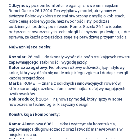
Odkryj nowy poziom komfortu i elegancji z rowerem miejskim
Romet Gazela 26 1 2024. Ten wyjątkowy model, utrzymany w
świeżym fioletowy kolorze został stworzony z myślą o kobietach,
które cenią sobie wygodę, niezawodność i styl podczas
codziennych podróży po mieście. Romet Gazela 26 1 to idealne
połączenie nowoczesnych technologii i klasycznego designu, które
sprawia, że każda przejażdżka staje się prawdziwą przyjemnością.
Najważniejsze cechy:
Rozmiar
: 26 cali – doskonały wybór dla osób szukających roweru
zapewniającego stabilność i wygodę jazdy.
Kolor szczegółowy
: Fioletowo różowy odświeżający i stylowy
kolor, który wyróżnia się na tle miejskiego zgiełku i dodaje energii
każdej przejażdżce.
Marka
: ROMET – znana z solidnych i innowacyjnych rowerów,
które sprostają oczekiwaniom nawet najbardziej wymagających
użytkowników.
Rok produkcji
: 2024 – najnowszy model, który łączy w sobie
nowoczesne technologie i klasyczny design.
Konstrukcja i komponenty:
Rama
: Aluminiowa 6061 – lekka i wytrzymała konstrukcja,
zapewniająca długowieczność oraz łatwość manewrowania w
miejskim ruchu.