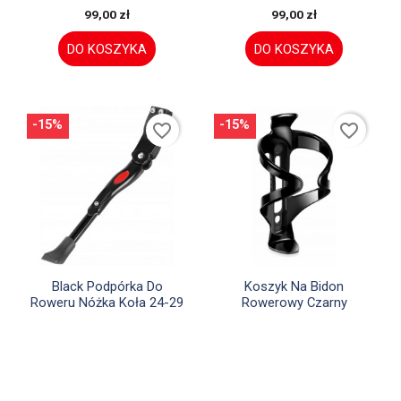
99,00 zł
99,00 zł
DO KOSZYKA
DO KOSZYKA
-15%
-15%
favorite_border
favorite_border


Szybki podgląd
Szybki podgląd
Black Podpórka Do
Koszyk Na Bidon
Roweru Nóżka Koła 24-29
Rowerowy Czarny