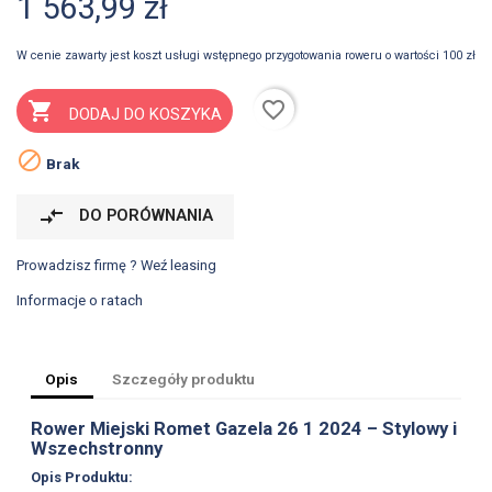
1 563,99 zł
W cenie zawarty jest koszt usługi wstępnego przygotowania roweru o wartości 100 zł
favorite_border

DODAJ DO KOSZYKA

Brak
compare_arrows
DO PORÓWNANIA
Prowadzisz firmę ? Weź leasing
Informacje o ratach
Opis
Szczegóły produktu
Rower Miejski Romet Gazela 26 1 2024 – Stylowy i
Wszechstronny
Opis Produktu: