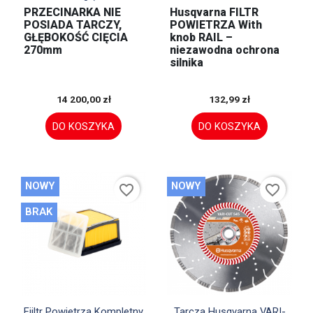
PRZECINARKA NIE
Husqvarna FILTR
POSIADA TARCZY,
POWIETRZA With
GŁĘBOKOŚĆ CIĘCIA
knob RAIL –
270mm
niezawodna ochrona
silnika
14 200,00 zł
132,99 zł
DO KOSZYKA
DO KOSZYKA
NOWY
NOWY
favorite_border
favorite_border
BRAK


Szybki podgląd
Szybki podgląd
Fiiltr Powietrza Kompletny
Tarcza Husqvarna VARI-