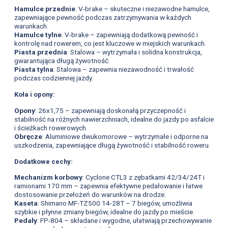
Hamulce przednie
: V-brake – skuteczne i niezawodne hamulce,
zapewniające pewność podczas zatrzymywania w każdych
warunkach.
Hamulce tylne
: V-brake – zapewniają dodatkową pewność i
kontrolę nad rowerem, co jest kluczowe w miejskich warunkach.
Piasta przednia
: Stalowa – wytrzymała i solidna konstrukcja,
gwarantująca długą żywotność.
Piasta tylna
: Stalowa – zapewnia niezawodność i trwałość
podczas codziennej jazdy.
Koła i opony:
Opony
: 26x1,75 – zapewniają doskonałą przyczepność i
stabilność na różnych nawierzchniach, idealne do jazdy po asfalcie
i ścieżkach rowerowych.
Obręcze
: Aluminiowe dwukomorowe – wytrzymałe i odporne na
uszkodzenia, zapewniające długą żywotność i stabilność roweru.
Dodatkowe cechy:
Mechanizm korbowy
: Cyclone CTL3 z zębatkami 42/34/24T i
ramionami 170 mm – zapewnia efektywne pedałowanie i łatwe
dostosowanie przełożeń do warunków na drodze.
Kaseta
: Shimano MF-TZ500 14-28T – 7 biegów, umożliwia
szybkie i płynne zmiany biegów, idealne do jazdy po mieście.
Pedały
: FP-804 – składane i wygodne, ułatwiają przechowywanie