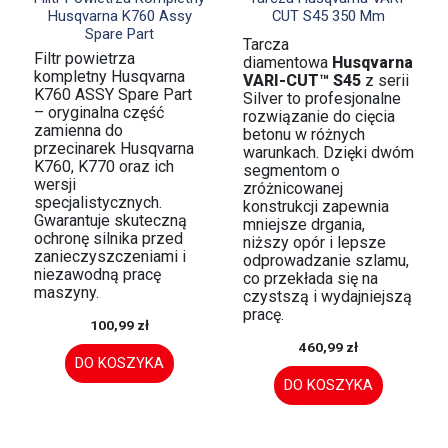
Husqvarna K760 Assy
CUT S45 350 Mm
Spare Part
Tarcza
Filtr powietrza
diamentowa
Husqvarna
kompletny Husqvarna
VARI-CUT™ S45
z serii
K760 ASSY Spare Part
Silver to profesjonalne
– oryginalna część
rozwiązanie do cięcia
zamienna do
betonu w różnych
przecinarek Husqvarna
warunkach. Dzięki dwóm
K760, K770 oraz ich
segmentom o
wersji
zróżnicowanej
specjalistycznych.
konstrukcji zapewnia
Gwarantuje skuteczną
mniejsze drgania,
ochronę silnika przed
niższy opór i lepsze
zanieczyszczeniami i
odprowadzanie szlamu,
niezawodną pracę
co przekłada się na
maszyny.
czystszą i wydajniejszą
pracę.
100,99 zł
460,99 zł
DO KOSZYKA
DO KOSZYKA