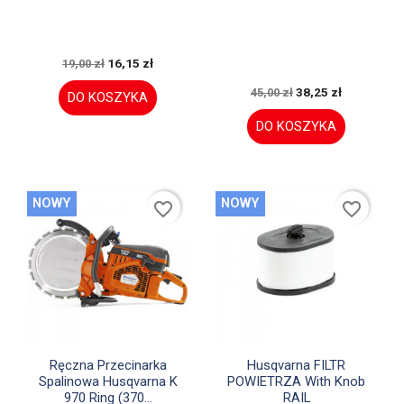
16,15 zł
19,00 zł
38,25 zł
45,00 zł
DO KOSZYKA
DO KOSZYKA
NOWY
NOWY
favorite_border
favorite_border


Szybki podgląd
Szybki podgląd
Ręczna Przecinarka
Husqvarna FILTR
Spalinowa Husqvarna K
POWIETRZA With Knob
970 Ring (370...
RAIL