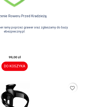

Szybki podgląd
enie Roweru Przed Kradzieżą
er ramy poprzez grawer oraz zgłaszamy do bazy
ebezpieczny.pl.
99,00 zł
DO KOSZYKA
favorite_border