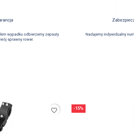
d
arancja
Zabezpiecz
takim wypadku odbierzemy zepsuty
Nadajemy indywidualny num
wój sprawny rower.
-15%
favorite_border