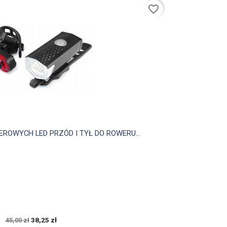
favorite_border

Szybki podgląd
OWYCH LED PRZÓD I TYŁ DO ROWERU...
38,25 zł
45,00 zł