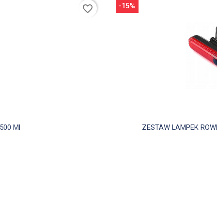
-15%
favorite_border
d
500 Ml
ZESTAW LAMPEK ROWER