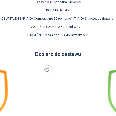
OPONY CST Xpedium, 700x35c
DODATKI Nóżka
OŚWIETLENIE [P] AXA Compactline 20 (dynamo) [T] AXA Slimsteady (baterie)
ZABEZPIECZENIE AXA Solid XL, ART
BAGAŻNIK Massload CL646, system MIK
Dobierz do zestawu
favorite_border