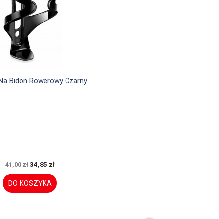

Szybki podgląd
Na Bidon Rowerowy Czarny
34,85 zł
41,00 zł
DO KOSZYKA