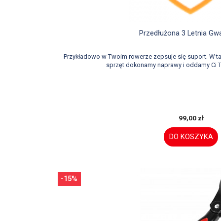

Szybki podglą
Przedłużona 3 Letnia Gw
Przykładowo w Twoim rowerze zepsuje się suport. W 
sprzęt dokonamy naprawy i oddamy Ci T
99,00 zł
DO KOSZYKA
-15%