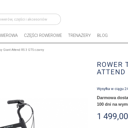
OWEROWA
CZĘŚCI ROWEROWE
TRENAŻERY
BLOG
y Giant Attend RS 3 GTS czarny
ROWER 
ATTEND 
Wysyłka w ciągu 2
Darmowa dosta
100 dni na wym
1 499,00