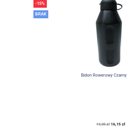
-15%
BRAK

Szybki podglą
Bidon Rowerowy Czarny 
16,15 zł
19,00 zł