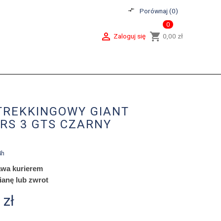
compare_arrows
Porównaj (
0
)
0

shopping_cart
Zaloguj się
0,00 zł
TREKKINGOWY GIANT
RS 3 GTS CZARNY
4h
wa kurierem
ianę lub zwrot
 zł