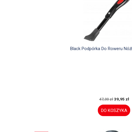

Szybki podglą
Black Podpórka Do Roweru Nóż
39,95 zł
47,00 zł
DO KOSZYKA