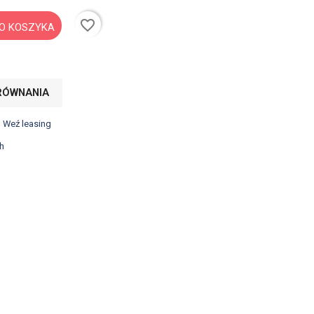
favorite_border
O KOSZYKA
RÓWNANIA
? Weź leasing
h