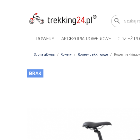
search
ROWERY
AKCESORIA ROWEROWE
ODZIEŻ R
Strona główna
Rowery
Rowery trekkingowe
Rower trekkingow
BRAK