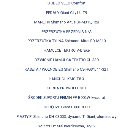
SIODŁO VELO Comfort
PEDAŁY Giant City LU-T9
MANETKI Shimano Altus ST-M315, 1x8
PRZERZUTKA PRZEDNIA N/A
PRZERZUTKA TYLNA Shimano Altus RD-M310
HAMULCE TEKTRO V-brake
DZWIGNIE HAMULCA TEKTRO CL-330
KASETA / WOLNOBIEG Shimano CS-HG31, 11-32T
ŁAŃCUCH KMC Z8.3
KORBA PROWHEEL 38T
ŚRODEK SUPORTU FEIMIN FP-B902W, kwadrat
OBRĘCZE Giant GX06 700C
PIASTY P: Shimano DH-C3000, dynamo T: Giant, aluminiowy
SZPRYCHY Stal nierdzewna, 32/32