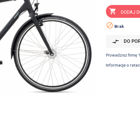

DODAJ D

Brak
compare_arrows
DO PO
Prowadzisz firmę 
Informacje o ratac