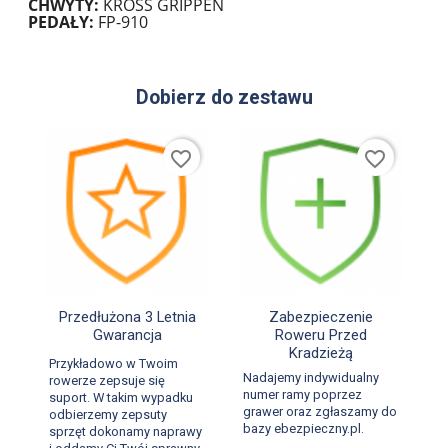
CHWYTY:
KROSS GRIPPEN
PEDAŁY:
FP-910
Dobierz do zestawu
favorite_border
favorite_border


Szybki podgląd
Szybki podgląd
Przedłużona 3 Letnia
Zabezpieczenie
Gwarancja
Roweru Przed
Kradzieżą
Przykładowo w Twoim
Nadajemy indywidualny
rowerze zepsuje się
numer ramy poprzez
suport. W takim wypadku
grawer oraz zgłaszamy do
odbierzemy zepsuty
bazy ebezpieczny.pl.
sprzęt dokonamy naprawy