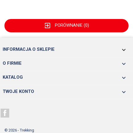
exit_to_app
PORÓWNANIE (
0
)
keyboard_arrow_down
INFORMACJA O SKLEPIE

O FIRMIE

KATALOG

TWOJE KONTO
Facebook
© 2026 - Trekking