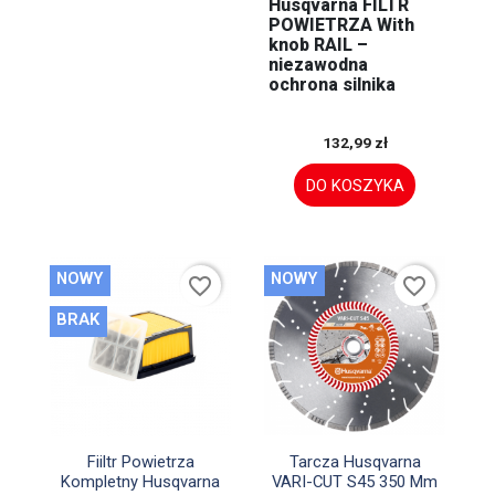
Husqvarna FILTR
POWIETRZA With
knob RAIL –
niezawodna
ochrona silnika
132,99 zł
DO KOSZYKA
NOWY
NOWY
favorite_border
favorite_border
BRAK


Szybki podgląd
Szybki podgląd
Fiiltr Powietrza
Tarcza Husqvarna
Kompletny Husqvarna
VARI-CUT S45 350 Mm