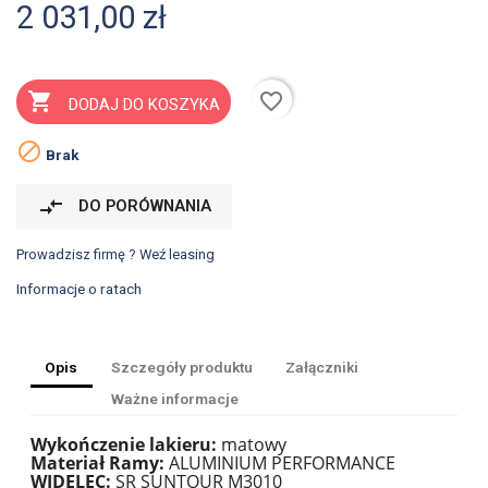
2 031,00 zł
favorite_border

DODAJ DO KOSZYKA

Brak
compare_arrows
DO PORÓWNANIA
Prowadzisz firmę ? Weź leasing
Informacje o ratach
Opis
Szczegóły produktu
Załączniki
Ważne informacje
Wykończenie lakieru:
matowy
Materiał Ramy:
ALUMINIUM PERFORMANCE
WIDELEC:
SR SUNTOUR M3010