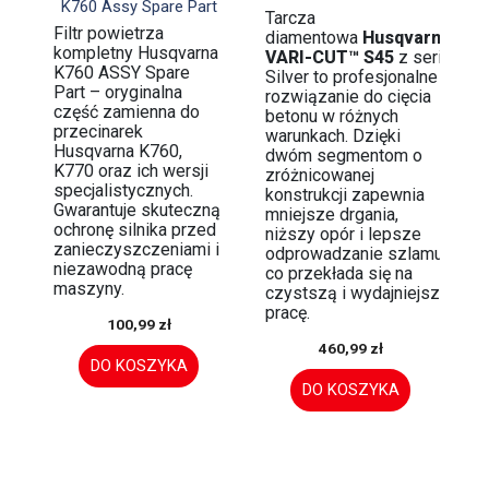
K760 Assy Spare Part
Tarcza
Filtr powietrza
diamentowa
Husqvarna
kompletny Husqvarna
VARI-CUT™ S45
z serii
K760 ASSY Spare
Silver to profesjonalne
Part – oryginalna
rozwiązanie do cięcia
część zamienna do
betonu w różnych
przecinarek
warunkach. Dzięki
Husqvarna K760,
dwóm segmentom o
K770 oraz ich wersji
zróżnicowanej
specjalistycznych.
konstrukcji zapewnia
Gwarantuje skuteczną
mniejsze drgania,
ochronę silnika przed
niższy opór i lepsze
zanieczyszczeniami i
odprowadzanie szlamu,
niezawodną pracę
co przekłada się na
maszyny.
czystszą i wydajniejszą
pracę.
100,99 zł
460,99 zł
DO KOSZYKA
DO KOSZYKA