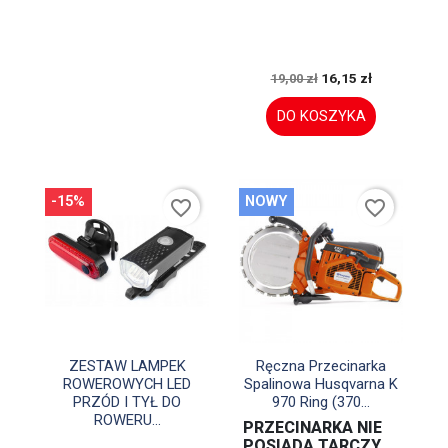
16,15 zł
19,00 zł
DO KOSZYKA
-15%
NOWY
favorite_border
favorite_border


Szybki podgląd
Szybki podgląd
ZESTAW LAMPEK
Ręczna Przecinarka
ROWEROWYCH LED
Spalinowa Husqvarna K
PRZÓD I TYŁ DO
970 Ring (370...
ROWERU...
PRZECINARKA NIE
POSIADA TARCZY,