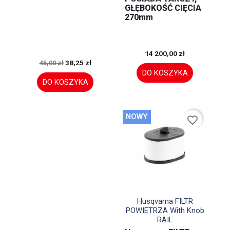
GŁĘBOKOŚĆ CIĘCIA
270mm
14 200,00 zł
38,25 zł
45,00 zł
DO KOSZYKA
DO KOSZYKA
NOWY
favorite_border

Szybki podgląd
Husqvarna FILTR
POWIETRZA With Knob
RAIL