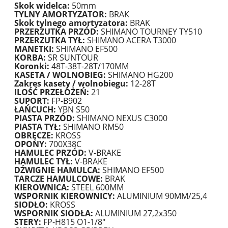
Skok widelca:
50mm
TYLNY AMORTYZATOR:
BRAK
Skok tylnego amortyzatora:
BRAK
PRZERZUTKA PRZÓD:
SHIMANO TOURNEY TY510
PRZERZUTKA TYŁ:
SHIMANO ACERA T3000
MANETKI:
SHIMANO EF500
KORBA:
SR SUNTOUR
Koronki:
48T-38T-28T/170MM
KASETA / WOLNOBIEG:
SHIMANO HG200
Zakres kasety / wolnobiegu:
12-28T
ILOŚĆ PRZEŁOŻEŃ:
21
SUPORT:
FP-B902
ŁAŃCUCH:
YBN S50
PIASTA PRZÓD:
SHIMANO NEXUS C3000
PIASTA TYŁ:
SHIMANO RM50
OBRĘCZE:
KROSS
OPONY:
700X38C
HAMULEC PRZÓD:
V-BRAKE
HAMULEC TYŁ:
V-BRAKE
DŹWIGNIE HAMULCA:
SHIMANO EF500
TARCZE HAMULCOWE:
BRAK
KIEROWNICA:
STEEL 600MM
WSPORNIK KIEROWNICY:
ALUMINIUM 90MM/25,4
SIODŁO:
KROSS
WSPORNIK SIODŁA:
ALUMINIUM 27,2x350
STERY:
FP-H815 O1-1/8"