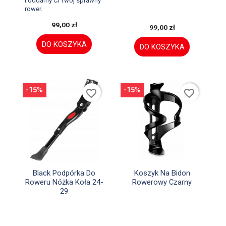
i oddamy Ci Twój sprawny
rower.
99,00 zł
99,00 zł
DO KOSZYKA
DO KOSZYKA
-15%
-15%
favorite_border
favorite_border


Szybki podgląd
Szybki podgląd
Black Podpórka Do
Koszyk Na Bidon
Roweru Nóżka Koła 24-
Rowerowy Czarny
29