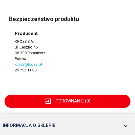
Bezpieczeństwo produktu
Producent
KROSS S.A.
ul. Leszno 46
06-300 Przasnysz
Polska
kross@kross.pl
29 752 11 00
exit_to_app
PORÓWNANIE (
0
)
keyboard_arrow_down
INFORMACJA O SKLEPIE