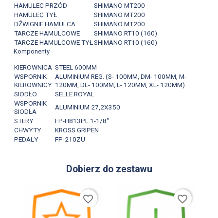
HAMULEC PRZÓD
SHIMANO MT200
HAMULEC TYŁ
SHIMANO MT200
DŹWIGNIE HAMULCA
SHIMANO MT200
TARCZE HAMULCOWE
SHIMANO RT10 (160)
TARCZE HAMULCOWE TYŁ
SHIMANO RT10 (160)
Komponenty
KIEROWNICA
STEEL 600MM
WSPORNIK
ALUMINIUM REG. (S- 100MM, DM- 100MM, M-
KIEROWNICY
120MM, DL- 100MM, L- 120MM, XL- 120MM)
SIODŁO
SELLE ROYAL
WSPORNIK
ALUMINIUM 27,2X350
SIODŁA
STERY
FP-H813PL 1-1/8"
CHWYTY
KROSS GRIPEN
PEDAŁY
FP-210ZU
Dobierz do zestawu
favorite_border
favorite_border