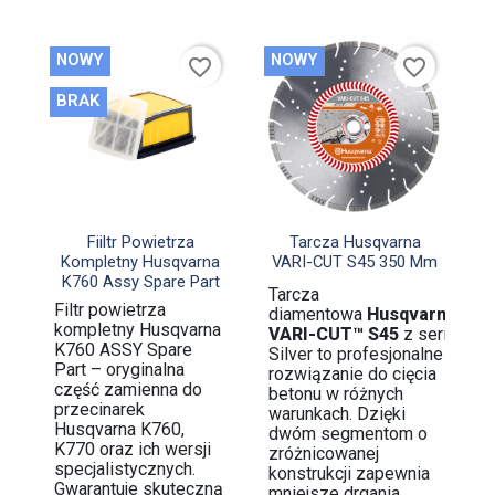
NOWY
NOWY
favorite_border
favorite_border
BRAK


Szybki podgląd
Szybki podgląd
Fiiltr Powietrza
Tarcza Husqvarna
Kompletny Husqvarna
VARI-CUT S45 350 Mm
K760 Assy Spare Part
Tarcza
Filtr powietrza
diamentowa
Husqvarna
kompletny Husqvarna
VARI-CUT™ S45
z serii
K760 ASSY Spare
Silver to profesjonalne
Part – oryginalna
rozwiązanie do cięcia
część zamienna do
betonu w różnych
przecinarek
warunkach. Dzięki
Husqvarna K760,
dwóm segmentom o
K770 oraz ich wersji
zróżnicowanej
specjalistycznych.
konstrukcji zapewnia
Gwarantuje skuteczną
mniejsze drgania,