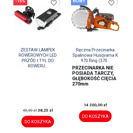
-15%
NOWY
favorite_border
favorite_border


Szybki podgląd
Szybki podgląd
ZESTAW LAMPEK
Ręczna Przecinarka
ROWEROWYCH LED
Spalinowa Husqvarna K
PRZÓD I TYŁ DO
970 Ring (370...
ROWERU...
PRZECINARKA NIE
POSIADA TARCZY,
GŁĘBOKOŚĆ CIĘCIA
270mm
14 200,00 zł
38,25 zł
45,00 zł
DO KOSZYKA
DO KOSZYKA