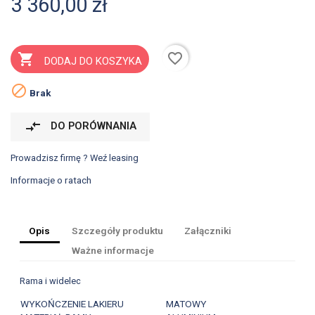
3 360,00 zł
favorite_border

DODAJ DO KOSZYKA

Brak
compare_arrows
DO PORÓWNANIA
Prowadzisz firmę ? Weź leasing
Informacje o ratach
Opis
Szczegóły produktu
Załączniki
Ważne informacje
Rama i widelec
WYKOŃCZENIE LAKIERU
MATOWY