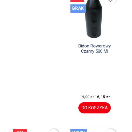
BRAK

Szybki podgląd
Bidon Rowerowy
Czarny 500 Ml
16,15 zł
19,00 zł
DO KOSZYKA