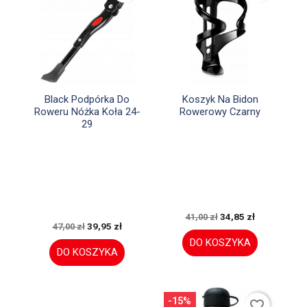


Szybki podgląd
Szybki podgląd
Black Podpórka Do
Koszyk Na Bidon
Roweru Nóżka Koła 24-
Rowerowy Czarny
29
34,85 zł
41,00 zł
39,95 zł
47,00 zł
DO KOSZYKA
DO KOSZYKA
-15%
favorite_border