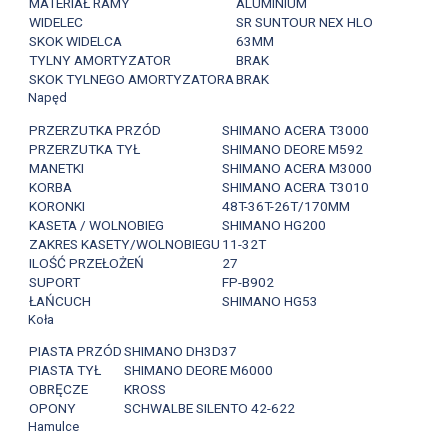
MATERIAŁ RAMY
ALUMINIUM
WIDELEC
SR SUNTOUR NEX HLO
SKOK WIDELCA
63MM
TYLNY AMORTYZATOR
BRAK
SKOK TYLNEGO AMORTYZATORA
BRAK
Napęd
PRZERZUTKA PRZÓD
SHIMANO ACERA T3000
PRZERZUTKA TYŁ
SHIMANO DEORE M592
MANETKI
SHIMANO ACERA M3000
KORBA
SHIMANO ACERA T3010
KORONKI
48T-36T-26T/170MM
KASETA / WOLNOBIEG
SHIMANO HG200
ZAKRES KASETY/WOLNOBIEGU
11-32T
ILOŚĆ PRZEŁOŻEŃ
27
SUPORT
FP-B902
ŁAŃCUCH
SHIMANO HG53
Koła
PIASTA PRZÓD
SHIMANO DH3D37
PIASTA TYŁ
SHIMANO DEORE M6000
OBRĘCZE
KROSS
OPONY
SCHWALBE SILENTO 42-622
Hamulce