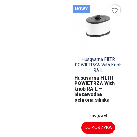
NOWY
favorite_border

Szybki podgląd
Husqvarna FILTR
POWIETRZA With Knob
RAIL
Husqvarna FILTR
POWIETRZA With
knob RAIL –
niezawodna
ochrona silnika
132,99 zł
DO KOSZYKA