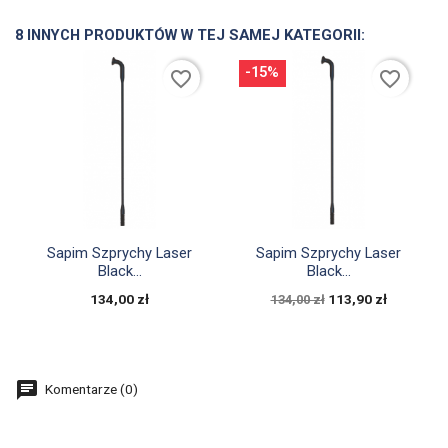
8 INNYCH PRODUKTÓW W TEJ SAMEJ KATEGORII:
-15%
favorite_border
favorite_border


Szybki podgląd
Szybki podgląd
Sapim Szprychy Laser
Sapim Szprychy Laser
Black...
Black...
134,00 zł
113,90 zł
134,00 zł
Komentarze (0)