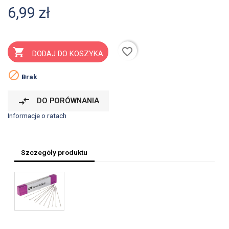
6,99 zł
favorite_border

DODAJ DO KOSZYKA

Brak
compare_arrows
DO PORÓWNANIA
Informacje o ratach
Szczegóły produktu