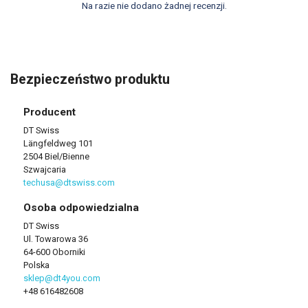
Na razie nie dodano żadnej recenzji.
Bezpieczeństwo produktu
Producent
DT Swiss
Längfeldweg 101
2504 Biel/Bienne
Szwajcaria
techusa@dtswiss.com
Osoba odpowiedzialna
DT Swiss
Ul. Towarowa 36
64-600 Oborniki
Polska
sklep@dt4you.com
+48 616482608