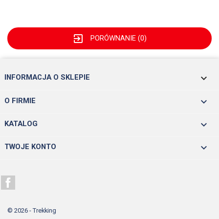
exit_to_app
PORÓWNANIE (
0
)
keyboard_arrow_down
INFORMACJA O SKLEPIE

O FIRMIE

KATALOG

TWOJE KONTO
Facebook
© 2026 - Trekking