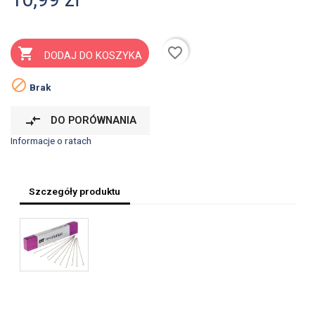
favorite_border

DODAJ DO KOSZYKA

Brak
compare_arrows
DO PORÓWNANIA
Informacje o ratach
Szczegóły produktu