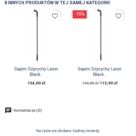
8 INNYCH PRODUKTÓW W TEJ SAMEJ KATEGORII:
-15%
favorite_border
favorite_border


Szybki podgląd
Szybki podgląd
Sapim Szprychy Laser
Sapim Szprychy Laser
Black...
Black...
134,00 zł
113,90 zł
134,00 zł
Komentarze (0)
Na razie nie dodano żadnej recenzji.