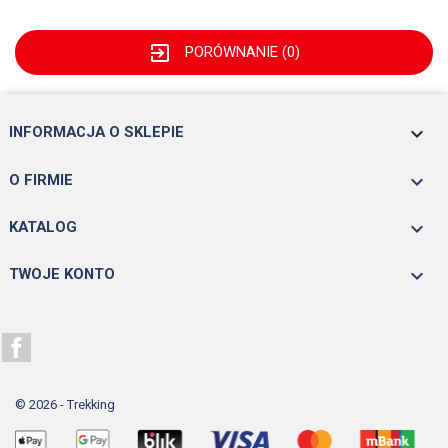
exit_to_app
PORÓWNANIE (
0
)
keyboard_arrow_down
INFORMACJA O SKLEPIE

O FIRMIE

KATALOG

TWOJE KONTO
Facebook
© 2026 - Trekking