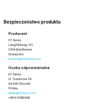
Bezpieczeństwo produktu
Producent
DT Swiss
Längfeldweg 101
2504 Biel/Bienne
Szwajcaria
techusa@dtswiss.com
Osoba odpowiedzialna
DT Swiss
Ul. Towarowa 36
64-600 Oborniki
Polska
sklep@dt4you.com
+48 616482608