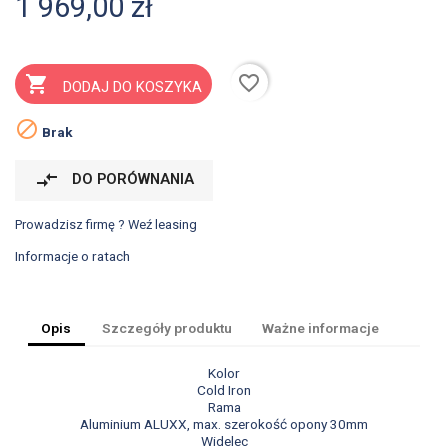
1 969,00 zł
favorite_border

DODAJ DO KOSZYKA

Brak
compare_arrows
DO PORÓWNANIA
Prowadzisz firmę ? Weź leasing
Informacje o ratach
Opis
Szczegóły produktu
Ważne informacje
Kolor
Cold Iron
Rama
Aluminium ALUXX, max. szerokość opony 30mm
Widelec