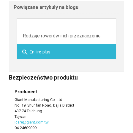
Powiązane artykuły na blogu
Rodzaje rowerów i ich przeznaczenie
search
En lire plus
Bezpieczeństwo produktu
Producent
Giant Manufacturing Co. Ltd.
No. 19, Shunfan Road, Dajia District
437 74 Taichung
Tajwan
icare@giant.com.tw
04-24609099