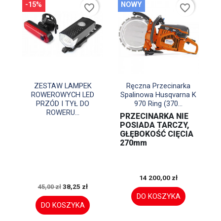
-15%
NOWY
favorite_border
favorite_border


Szybki podgląd
Szybki podgląd
ZESTAW LAMPEK
Ręczna Przecinarka
ROWEROWYCH LED
Spalinowa Husqvarna K
PRZÓD I TYŁ DO
970 Ring (370...
ROWERU...
PRZECINARKA NIE
POSIADA TARCZY,
GŁĘBOKOŚĆ CIĘCIA
270mm
14 200,00 zł
38,25 zł
45,00 zł
DO KOSZYKA
DO KOSZYKA