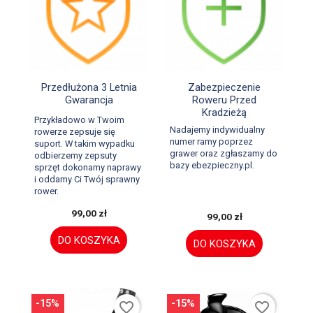


Szybki podgląd
Szybki podgląd
Przedłużona 3 Letnia
Zabezpieczenie
Gwarancja
Roweru Przed
Kradzieżą
Przykładowo w Twoim
Nadajemy indywidualny
rowerze zepsuje się
numer ramy poprzez
suport. W takim wypadku
grawer oraz zgłaszamy do
odbierzemy zepsuty
bazy ebezpieczny.pl.
sprzęt dokonamy naprawy
i oddamy Ci Twój sprawny
rower.
99,00 zł
99,00 zł
DO KOSZYKA
DO KOSZYKA
-15%
-15%
favorite_border
favorite_border