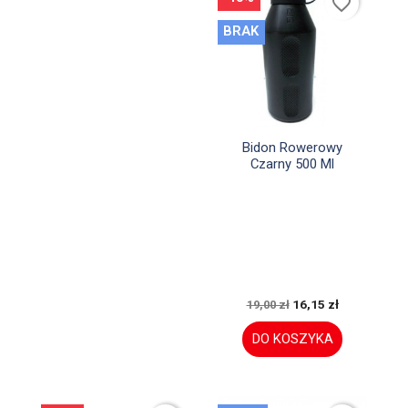
favorite_border
BRAK

Szybki podgląd
Bidon Rowerowy
Czarny 500 Ml
16,15 zł
19,00 zł
DO KOSZYKA