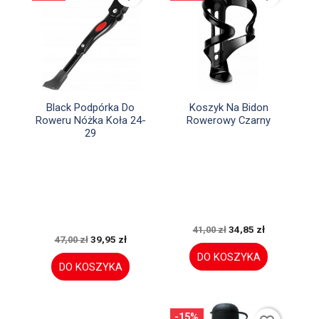


Szybki podgląd
Szybki podgląd
Black Podpórka Do
Koszyk Na Bidon
Roweru Nóżka Koła 24-
Rowerowy Czarny
29
34,85 zł
41,00 zł
39,95 zł
47,00 zł
DO KOSZYKA
DO KOSZYKA
-15%