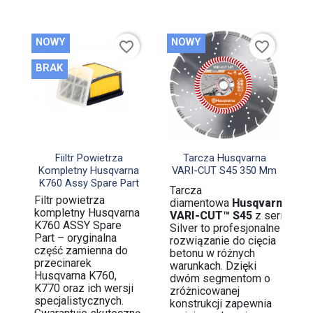
NOWY
NOWY
favorite_border
favorite_border
BRAK


Szybki podgląd
Szybki podgląd
Fiiltr Powietrza
Tarcza Husqvarna
Kompletny Husqvarna
VARI-CUT S45 350 Mm
K760 Assy Spare Part
Tarcza
Filtr powietrza
diamentowa
Husqvarna
kompletny Husqvarna
VARI-CUT™ S45
z serii
K760 ASSY Spare
Silver to profesjonalne
Part – oryginalna
rozwiązanie do cięcia
część zamienna do
betonu w różnych
przecinarek
warunkach. Dzięki
Husqvarna K760,
dwóm segmentom o
K770 oraz ich wersji
zróżnicowanej
specjalistycznych.
konstrukcji zapewnia