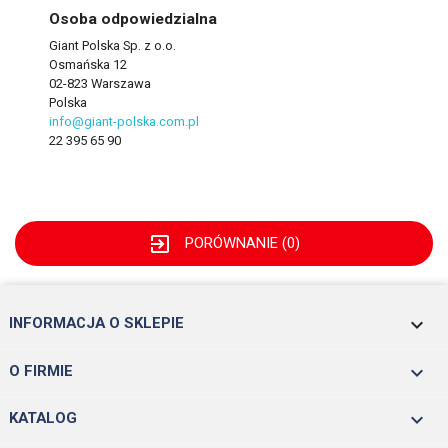
Osoba odpowiedzialna
Giant Polska Sp. z o.o.
Osmańska 12
02-823 Warszawa
Polska
info@giant-polska.com.pl
22 395 65 90
exit_to_app
PORÓWNANIE (
0
)
keyboard_arrow_down
INFORMACJA O SKLEPIE

O FIRMIE

KATALOG