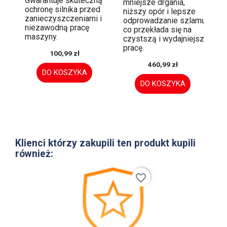
Gwarantuje skuteczną
mniejsze drgania,
ochronę silnika przed
niższy opór i lepsze
zanieczyszczeniami i
odprowadzanie szlamu,
niezawodną pracę
co przekłada się na
maszyny.
czystszą i wydajniejszą
pracę.
100,99 zł
460,99 zł
DO KOSZYKA
DO KOSZYKA
Klienci którzy zakupili ten produkt kupili
również:
favorite_border