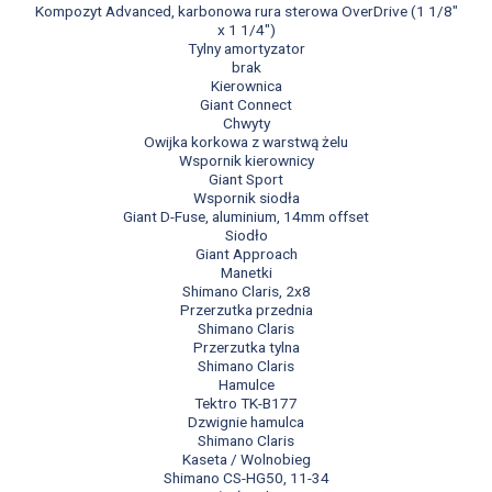
Kompozyt Advanced, karbonowa rura sterowa OverDrive (1 1/8"
x 1 1/4")
Tylny amortyzator
brak
Kierownica
Giant Connect
Chwyty
Owijka korkowa z warstwą żelu
Wspornik kierownicy
Giant Sport
Wspornik siodła
Giant D-Fuse, aluminium, 14mm offset
Siodło
Giant Approach
Manetki
Shimano Claris, 2x8
Przerzutka przednia
Shimano Claris
Przerzutka tylna
Shimano Claris
Hamulce
Tektro TK-B177
Dzwignie hamulca
Shimano Claris
Kaseta / Wolnobieg
Shimano CS-HG50, 11-34