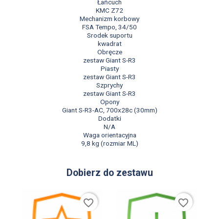
Łańcuch
KMC Z72
Mechanizm korbowy
FSA Tempo, 34/50
Srodek suportu
kwadrat
Obręcze
zestaw Giant S-R3
Piasty
zestaw Giant S-R3
Szprychy
zestaw Giant S-R3
Opony
Giant S-R3-AC, 700x28c (30mm)
Dodatki
N/A
Waga orientacyjna
9,8 kg (rozmiar ML)
Dobierz do zestawu
favorite_border
favorite_border