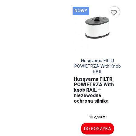
NOWY
favorite_border

Szybki podgląd
Husqvarna FILTR
POWIETRZA With Knob
RAIL
Husqvarna FILTR
POWIETRZA With
knob RAIL –
niezawodna
ochrona silnika
132,99 zł
DO KOSZYKA