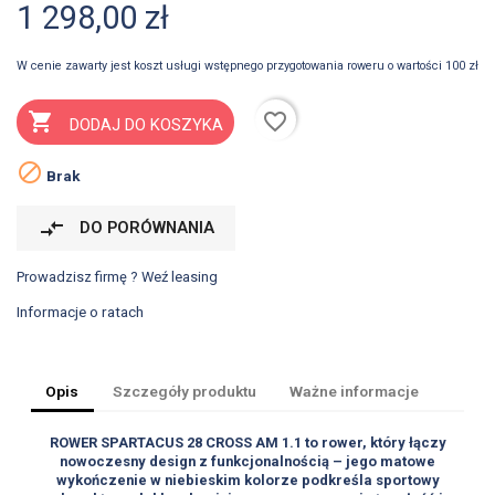
1 298,00 zł
W cenie zawarty jest koszt usługi wstępnego przygotowania roweru o wartości 100 zł
favorite_border

DODAJ DO KOSZYKA

Brak
compare_arrows
DO PORÓWNANIA
Prowadzisz firmę ? Weź leasing
Informacje o ratach
Opis
Szczegóły produktu
Ważne informacje
ROWER SPARTACUS 28 CROSS AM 1.1 to rower, który łączy
nowoczesny design z funkcjonalnością – jego matowe
wykończenie w niebieskim kolorze podkreśla sportowy