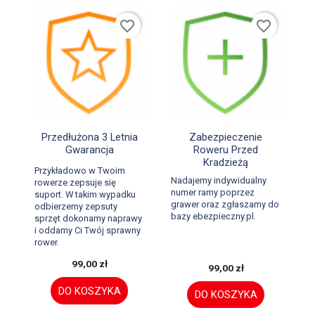
favorite_border
favorite_border


Szybki podgląd
Szybki podgląd
Przedłużona 3 Letnia
Zabezpieczenie
Gwarancja
Roweru Przed
Kradzieżą
Przykładowo w Twoim
Nadajemy indywidualny
rowerze zepsuje się
numer ramy poprzez
suport. W takim wypadku
grawer oraz zgłaszamy do
odbierzemy zepsuty
bazy ebezpieczny.pl.
sprzęt dokonamy naprawy
i oddamy Ci Twój sprawny
rower.
99,00 zł
99,00 zł
DO KOSZYKA
DO KOSZYKA