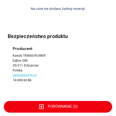
Na razie nie dodano żadnej recenzji.
Bezpieczeństwo produktu
Producent
Kands TRANS-ROWER
Dąbie 54D
39-311 Zdziarzec
Polska
sklep@kands.pl
14 699 60 86
exit_to_app
PORÓWNANIE (
0
)