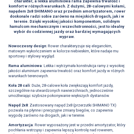
charakter, a lekka aluminiowa rama zapewnia trwałość i
komfort w różnych warunkach. Z dużymi, 28-calowymi kołami,
napędem 2x8 SHIMANO oraz przednim amortyzatorem, rower
doskonale radzi sobie zarówno na miejskich drogach, jak i w
terenie. Dzięki wysokiej jakości komponentom, solidnym
hamulcom mechanicznym i wszechstronności, jest to idealny
wybór do codziennej jazdy oraz bardziej wymagających
wypraw.
Nowoczesny design
: Rower charakteryzuje się eleganckim,
matowym wykończeniem w kolorze niebieskim, które nadaje mu
sportowy i stylowy wygląd.
Rama aluminiowa
: Lekka i wytrzymała konstrukcja ramy z wysokiej
jakości aluminium zapewnia trwałość oraz komfort jazdy w różnych
warunkach terenowych.
Koła 28 cali
: Duże, 28-calowe koła zwiększają komfort jazdy,
szczególnie na utwardzonych nawierzchniach, jednocześnie
umożliwiając szybsze pokonywanie większych dystansów.
Napęd 2x8
: Zastosowany napęd 2x8 (przerzutki SHIMANO TX)
pozwala na płynne i precyzyjne zmiany biegów, co zapewnia
wygodę zarówno na drogach, jak i w terenie.
Amortyzacja
: Rower wyposażony jest w przedni amortyzator, który
pochłania wstrząsy i zapewnia lepszą kontrolę nad rowerem,