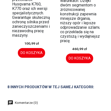
warunkach. Dzięki
Husqvarna K760,
dwóm segmentom o
K770 oraz ich wersji
zróżnicowanej
specjalistycznych.
konstrukcji zapewnia
Gwarantuje skuteczną
mniejsze drgania,
ochronę silnika przed
niższy opór i lepsze
zanieczyszczeniami i
odprowadzanie szlamu,
niezawodną pracę
co przekłada się na
maszyny.
czystszą i wydajniejszą
pracę.
100,99 zł
460,99 zł
DO KOSZYKA
DO KOSZYKA
8 INNYCH PRODUKTÓW W TEJ SAMEJ KATEGORII:
Komentarze (0)