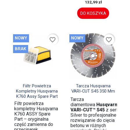
132,99 zł
DO KOSZYKA
NOWY
NOWY
favorite_border
favorite_border
BRAK


Szybki podgląd
Szybki podgląd
Fiiltr Powietrza
Tarcza Husqvarna
Kompletny Husqvarna
VARI-CUT S45 350 Mm
K760 Assy Spare Part
Tarcza
Filtr powietrza
diamentowa
Husqvarna
kompletny Husqvarna
VARI-CUT™ S45
z serii
K760 ASSY Spare
Silver to profesjonalne
Part – oryginalna
rozwiązanie do cięcia
część zamienna do
betonu w różnych
przecinarek