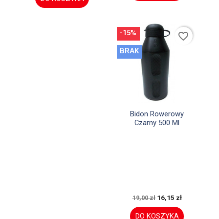
-15%
favorite_border
BRAK

Szybki podgląd
Bidon Rowerowy
Czarny 500 Ml
16,15 zł
19,00 zł
DO KOSZYKA