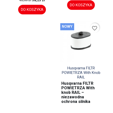
45,00 zł
DO KOSZYKA
DO KOSZYKA
NOWY
favorite_border

Szybki podgląd
Husqvarna FILTR
POWIETRZA With Knob
RAIL
Husqvarna FILTR
POWIETRZA With
knob RAIL –
niezawodna
ochrona silnika