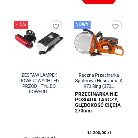
-15%
NOWY
favorite_border
favorite_border


Szybki podgląd
Szybki podgląd
ZESTAW LAMPEK
Ręczna Przecinarka
ROWEROWYCH LED
Spalinowa Husqvarna K
PRZÓD I TYŁ DO
970 Ring (370...
ROWERU...
PRZECINARKA NIE
POSIADA TARCZY,
GŁĘBOKOŚĆ CIĘCIA
270mm
14 200,00 zł
38,25 zł