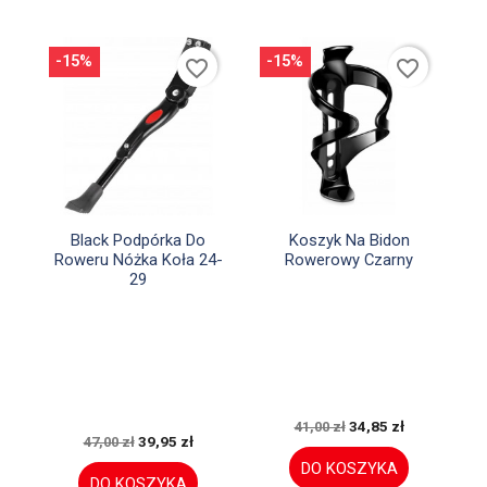
-15%
-15%
favorite_border
favorite_border


Szybki podgląd
Szybki podgląd
Black Podpórka Do
Koszyk Na Bidon
Roweru Nóżka Koła 24-
Rowerowy Czarny
29
34,85 zł
41,00 zł
39,95 zł
47,00 zł
DO KOSZYKA
DO KOSZYKA