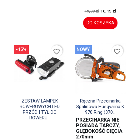
16,15 zł
19,00 zł
DO KOSZYKA
-15%
NOWY
favorite_border
favorite_border


Szybki podgląd
Szybki podgląd
ZESTAW LAMPEK
Ręczna Przecinarka
ROWEROWYCH LED
Spalinowa Husqvarna K
PRZÓD I TYŁ DO
970 Ring (370...
ROWERU...
PRZECINARKA NIE
POSIADA TARCZY,
GŁĘBOKOŚĆ CIĘCIA
270mm