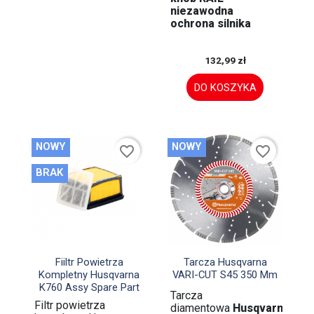
niezawodna
ochrona silnika
132,99 zł
DO KOSZYKA
NOWY
NOWY
favorite_border
favorite_border
BRAK


Szybki podgląd
Szybki podgląd
Fiiltr Powietrza
Tarcza Husqvarna
Kompletny Husqvarna
VARI-CUT S45 350 Mm
K760 Assy Spare Part
Tarcza
Filtr powietrza
diamentowa
Husqvarna