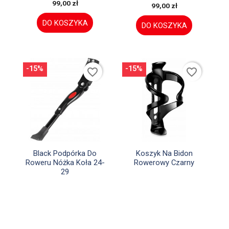
99,00 zł
99,00 zł
DO KOSZYKA
DO KOSZYKA
-15%
-15%
favorite_border
favorite_border


Szybki podgląd
Szybki podgląd
Black Podpórka Do
Koszyk Na Bidon
Roweru Nóżka Koła 24-
Rowerowy Czarny
29