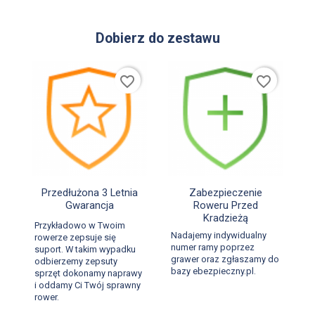
Dobierz do zestawu
favorite_border
favorite_border


Szybki podgląd
Szybki podgląd
Przedłużona 3 Letnia
Zabezpieczenie
Gwarancja
Roweru Przed
Kradzieżą
Przykładowo w Twoim
Nadajemy indywidualny
rowerze zepsuje się
numer ramy poprzez
suport. W takim wypadku
grawer oraz zgłaszamy do
odbierzemy zepsuty
bazy ebezpieczny.pl.
sprzęt dokonamy naprawy
i oddamy Ci Twój sprawny
rower.