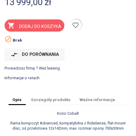
13 999,00 zł
favorite_border

DODAJ DO KOSZYKA

Brak
compare_arrows
DO PORÓWNANIA
Prowadzisz firmę ? Weź leasing
Informacje o ratach
Opis
Szczegóły produktu
Ważne informacje
Kolor Cobalt
Rama kompozyt Advanced, kompatybilna z RideSense, flat-mount
disc, oś przelotowa 12x142mm, max. rozmiar opony 700x30mm