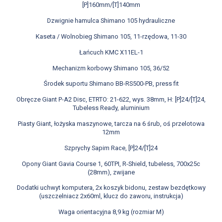
[P]160mm/[T]140mm
Dzwignie hamulca Shimano 105 hydrauliczne
Kaseta / Wolnobieg Shimano 105, 11-rzędowa, 11-30
Łańcuch KMC X11EL-1
Mechanizm korbowy Shimano 105, 36/52
Środek suportu Shimano BB-RS500-PB, press fit
Obręcze Giant P-A2 Disc, ETRTO: 21-622, wys. 38mm, H: [P]24/[T]24,
Tubeless Ready, aluminium
Piasty Giant, łożyska maszynowe, tarcza na 6 śrub, oś przelotowa
12mm
Szprychy Sapim Race, [P]24/[T]24
Opony Giant Gavia Course 1, 60TPI, R-Shield, tubeless, 700x25c
(28mm), zwijane
Dodatki uchwyt komputera, 2x koszyk bidonu, zestaw bezdętkowy
(uszczelniacz 2x60ml, klucz do zaworu, instrukcja)
Waga orientacyjna 8,9 kg (rozmiar M)