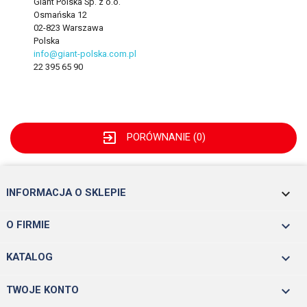
Giant Polska Sp. z o.o.
Osmańska 12
02-823 Warszawa
Polska
info@giant-polska.com.pl
22 395 65 90
exit_to_app
PORÓWNANIE (
0
)
keyboard_arrow_down
INFORMACJA O SKLEPIE

O FIRMIE

KATALOG

TWOJE KONTO