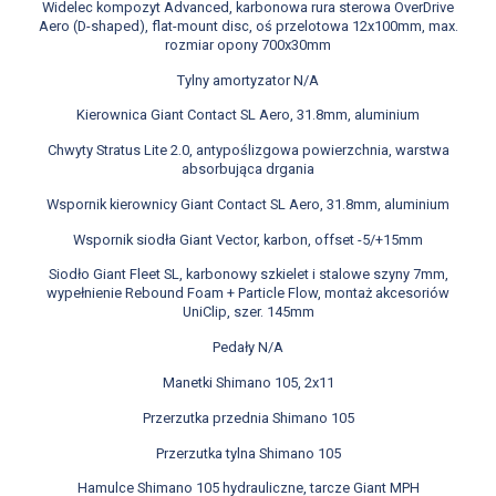
Widelec kompozyt Advanced, karbonowa rura sterowa OverDrive
Aero (D-shaped), flat-mount disc, oś przelotowa 12x100mm, max.
rozmiar opony 700x30mm
Tylny amortyzator N/A
Kierownica Giant Contact SL Aero, 31.8mm, aluminium
Chwyty Stratus Lite 2.0, antypoślizgowa powierzchnia, warstwa
absorbująca drgania
Wspornik kierownicy Giant Contact SL Aero, 31.8mm, aluminium
Wspornik siodła Giant Vector, karbon, offset -5/+15mm
Siodło Giant Fleet SL, karbonowy szkielet i stalowe szyny 7mm,
wypełnienie Rebound Foam + Particle Flow, montaż akcesoriów
UniClip, szer. 145mm
Pedały N/A
Manetki Shimano 105, 2x11
Przerzutka przednia Shimano 105
Przerzutka tylna Shimano 105
Hamulce Shimano 105 hydrauliczne, tarcze Giant MPH