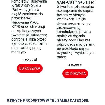
kompletny Husqvarna
VARI-CUT™ S45
z serii
K760 ASSY Spare
Silver to profesjonalne
Part – oryginalna
rozwiązanie do cięcia
część zamienna do
betonu w różnych
przecinarek
warunkach. Dzięki
Husqvarna K760,
dwóm segmentom o
K770 oraz ich wersji
zróżnicowanej
specjalistycznych.
konstrukcji zapewnia
Gwarantuje skuteczną
mniejsze drgania,
ochronę silnika przed
niższy opór i lepsze
zanieczyszczeniami i
odprowadzanie szlamu,
niezawodną pracę
co przekłada się na
maszyny.
czystszą i wydajniejszą
pracę.
100,99 zł
460,99 zł
DO KOSZYKA
DO KOSZYKA
8 INNYCH PRODUKTÓW W TEJ SAMEJ KATEGORII: