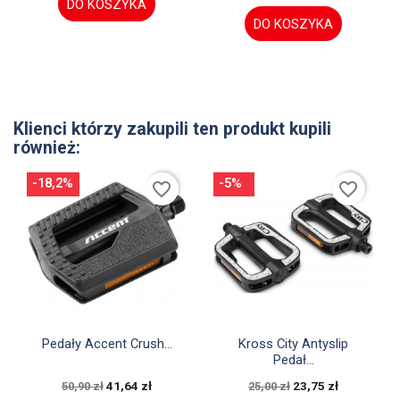
DO KOSZYKA
DO KOSZYKA
Klienci którzy zakupili ten produkt kupili
również:
-18,2%
-5%
favorite_border
favorite_border


Szybki podgląd
Szybki podgląd
Pedały Accent Crush...
Kross City Antyslip
Pedał...
41,64 zł
23,75 zł
50,90 zł
25,00 zł