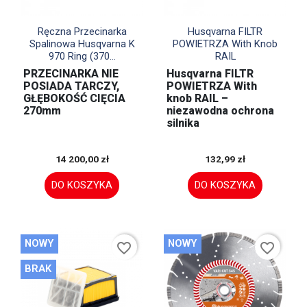


Szybki podgląd
Szybki podgląd
Ręczna Przecinarka
Husqvarna FILTR
Spalinowa Husqvarna K
POWIETRZA With Knob
970 Ring (370...
RAIL
PRZECINARKA NIE
Husqvarna FILTR
POSIADA TARCZY,
POWIETRZA With
GŁĘBOKOŚĆ CIĘCIA
knob RAIL –
270mm
niezawodna ochrona
silnika
14 200,00 zł
132,99 zł
DO KOSZYKA
DO KOSZYKA
NOWY
NOWY
favorite_border
favorite_border
BRAK