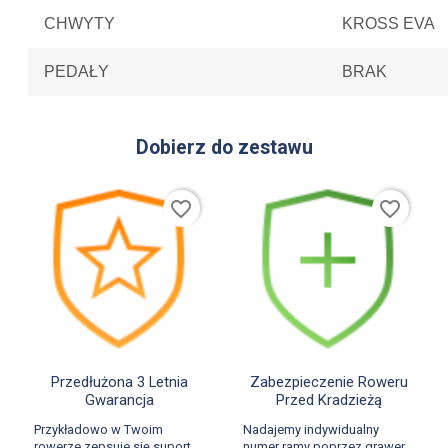
CHWYTY
KROSS EVA
PEDAŁY
BRAK
Dobierz do zestawu
favorite_border
favorite_border


Szybki podgląd
Szybki podgląd
Przedłużona 3 Letnia
Zabezpieczenie Roweru
Gwarancja
Przed Kradzieżą
Przykładowo w Twoim
Nadajemy indywidualny
rowerze zepsuje się suport.
numer ramy poprzez grawer