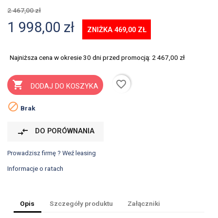
2 467,00 zł
1 998,00 zł
ZNIŻKA 469,00 ZŁ
Najniższa cena w okresie 30 dni przed promocją:
2 467,00 zł
favorite_border

DODAJ DO KOSZYKA

Brak
compare_arrows
DO PORÓWNANIA
Prowadzisz firmę ? Weź leasing
Informacje o ratach
Opis
Szczegóły produktu
Załączniki