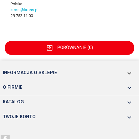
Polska
kross@kross.pl
29 752 11 00
exit_to_app
PORÓWNANIE (
0
)
keyboard_arrow_down
INFORMACJA O SKLEPIE

O FIRMIE

KATALOG

TWOJE KONTO
Facebook