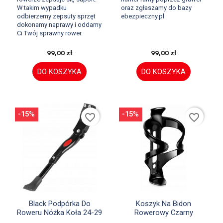
W takim wypadku
oraz zgłaszamy do bazy
odbierzemy zepsuty sprzęt
ebezpieczny.pl.
dokonamy naprawy i oddamy
Ci Twój sprawny rower.
99,00 zł
99,00 zł
DO KOSZYKA
DO KOSZYKA
-15%
-15%
favorite_border
favorite_border


Szybki podgląd
Szybki podgląd
Black Podpórka Do
Koszyk Na Bidon
Roweru Nóżka Koła 24-29
Rowerowy Czarny