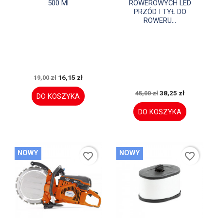
500 Ml
ROWEROWYCH LED
PRZÓD I TYŁ DO
ROWERU...
16,15 zł
19,00 zł
38,25 zł
45,00 zł
DO KOSZYKA
DO KOSZYKA
NOWY
NOWY
favorite_border
favorite_border