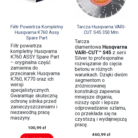


Szybki podgląd
Szybki podgląd
Fiiltr Powietrza Kompletny
Tarcza Husqvarna VARI-
Husqvarna K760 Assy
CUT S45 350 Mm
Spare Part
Tarcza
Filtr powietrza
diamentowa
Husqvarna
kompletny Husqvarna
VARI-CUT™ S45
z serii
K760 ASSY Spare Part
Silver to profesjonalne
– oryginalna część
rozwiązanie do cięcia
zamienna do
betonu w różnych
przecinarek Husqvarna
warunkach. Dzięki dwóm
K760, K770 oraz ich
segmentom o
wersji
zróżnicowanej
specjalistycznych.
konstrukcji zapewnia
Gwarantuje skuteczną
mniejsze drgania,
ochronę silnika przed
niższy opór i lepsze
zanieczyszczeniami i
odprowadzanie szlamu,
niezawodną pracę
co przekłada się na
maszyny.
czystszą i wydajniejszą
pracę.
100,99 zł
460,99 zł