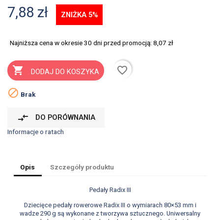
7,88 zł
ZNIŻKA 5%
Najniższa cena w okresie 30 dni przed promocją:
8,07 zł
favorite_border

DODAJ DO KOSZYKA

Brak
compare_arrows
DO PORÓWNANIA
Informacje o ratach
Opis
Szczegóły produktu
Pedały Radix III
Dziecięce pedały rowerowe Radix III o wymiarach 80×53 mm i
wadze 290 g są wykonane z tworzywa sztucznego. Uniwersalny