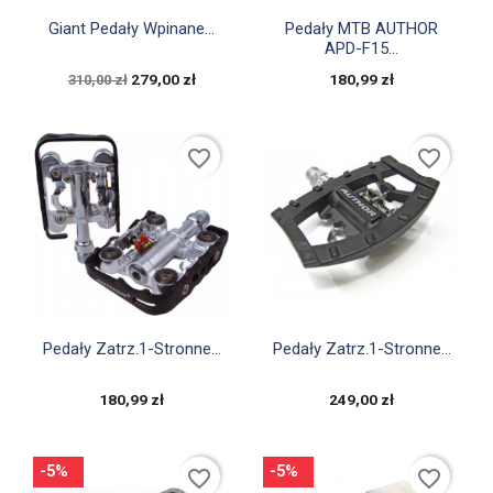


Szybki podgląd
Szybki podgląd
Giant Pedały Wpinane...
Pedały MTB AUTHOR
APD-F15...
279,00 zł
180,99 zł
310,00 zł
favorite_border
favorite_border


Szybki podgląd
Szybki podgląd
Pedały Zatrz.1-Stronne...
Pedały Zatrz.1-Stronne...
180,99 zł
249,00 zł
-5%
-5%
favorite_border
favorite_border