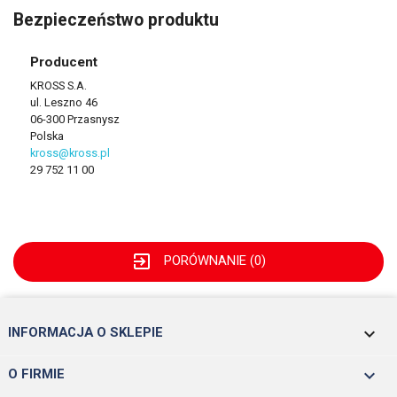
Bezpieczeństwo produktu
Producent
KROSS S.A.
ul. Leszno 46
06-300 Przasnysz
Polska
kross@kross.pl
29 752 11 00
exit_to_app
PORÓWNANIE (
0
)
keyboard_arrow_down
INFORMACJA O SKLEPIE

O FIRMIE