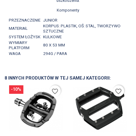
uszkodzenia.
Komponenty
PRZEZNACZENIE
JUNIOR
KORPUS: PLASTIK, OŚ: STAL, TWORZYWO
MATERIAŁ
SZTUCZNE
SYSTEM ŁOŻYSK
KULKOWE
WYMIARY
80 X 53 MM
PLATFORM
WAGA
294G / PARA
8 INNYCH PRODUKTÓW W TEJ SAMEJ KATEGORII:
-10%
favorite_border
favorite_border