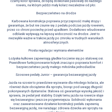
czarny kolor sprawia, że będą doskonale pasowały do każdego
roweru, na którym jeździ mały kolarz niezależnie od płci.
Bezpieczeństwo na drodze
Karbowana konstrukcja poprawia przyczepność małej stopy i
gwarantuje, że but nie zsunie się z pedału podczas jazdy rowerem,
przez co chroni pociechę przed upadkiem. Dodatkowo wbudowane
odblaski wpływają na lepszą widoczność na drodze. Jest to
niezwykle ważne w trakcie jazdy po zmroku w trudnych warunkach
atmosferycznych.
Prosta regulacja i wymiana elementów
Łożyska kulkowe zapewniają gładkie toczenie się po stalowej osi.
Prawidłowe funkcjonowanie łożysk znacząco poprawia komfort i
bezpieczeństwo jazdy małego miłośnika jednośladów.
Szosowe pedały Junior – gwarancja bezawaryjnej jazdy
Jazda na szosie to prawdziwe wyzwanie dla młodego kolarza, ale
również duże obciążenie dla sprzętu, biorąc pod uwagę długość
pokonywanych dystansów. Stalowa oś gwarantuje wysoką jakość i
sprawia, że pedał jest stabilny. Dzięki temu jazda na rowerze staje
się bezawaryjna i jeszcze przyjemniejsza. Solidność wykonania
oraz zaawansowane działanie konstrukcji pedału zapewnią
bezawaryjną jazdę, nie narażając zdrowia dziecka ani sprzętu na