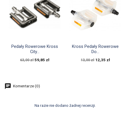


Szybki podgląd
Szybki podgląd
Pedały Rowerowe Kross
Kross Pedały Rowerowe
City...
Do...
59,85 zł
12,35 zł
63,00 zł
13,00 zł
Komentarze (0)
Na razie nie dodano żadnej recenzji.