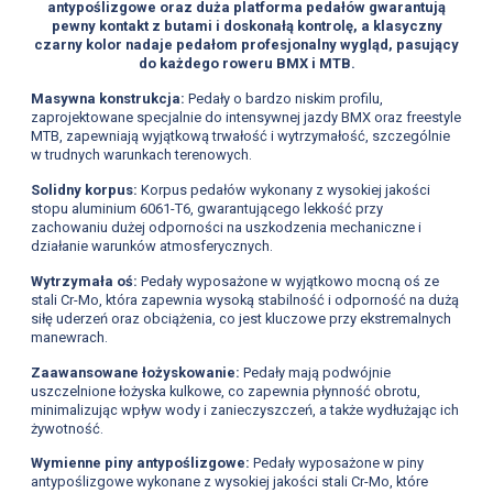
antypoślizgowe oraz duża platforma pedałów gwarantują
pewny kontakt z butami i doskonałą kontrolę, a klasyczny
czarny kolor nadaje pedałom profesjonalny wygląd, pasujący
do każdego roweru BMX i MTB.
Masywna konstrukcja:
Pedały o bardzo niskim profilu,
zaprojektowane specjalnie do intensywnej jazdy BMX oraz freestyle
MTB, zapewniają wyjątkową trwałość i wytrzymałość, szczególnie
w trudnych warunkach terenowych.
Solidny korpus:
Korpus pedałów wykonany z wysokiej jakości
stopu aluminium 6061-T6, gwarantującego lekkość przy
zachowaniu dużej odporności na uszkodzenia mechaniczne i
działanie warunków atmosferycznych.
Wytrzymała oś:
Pedały wyposażone w wyjątkowo mocną oś ze
stali Cr-Mo, która zapewnia wysoką stabilność i odporność na dużą
siłę uderzeń oraz obciążenia, co jest kluczowe przy ekstremalnych
manewrach.
Zaawansowane łożyskowanie:
Pedały mają podwójnie
uszczelnione łożyska kulkowe, co zapewnia płynność obrotu,
minimalizując wpływ wody i zanieczyszczeń, a także wydłużając ich
żywotność.
Wymienne piny antypoślizgowe:
Pedały wyposażone w piny
antypoślizgowe wykonane z wysokiej jakości stali Cr-Mo, które