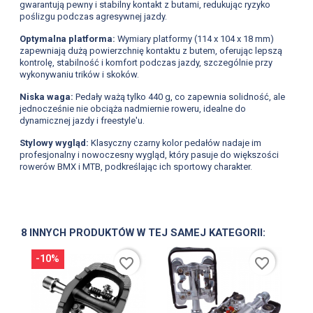
gwarantują pewny i stabilny kontakt z butami, redukując ryzyko
poślizgu podczas agresywnej jazdy.
Optymalna platforma:
Wymiary platformy (114 x 104 x 18 mm)
zapewniają dużą powierzchnię kontaktu z butem, oferując lepszą
kontrolę, stabilność i komfort podczas jazdy, szczególnie przy
wykonywaniu trików i skoków.
Niska waga:
Pedały ważą tylko 440 g, co zapewnia solidność, ale
jednocześnie nie obciąża nadmiernie roweru, idealne do
dynamicznej jazdy i freestyle'u.
Stylowy wygląd:
Klasyczny czarny kolor pedałów nadaje im
profesjonalny i nowoczesny wygląd, który pasuje do większości
rowerów BMX i MTB, podkreślając ich sportowy charakter.
8 INNYCH PRODUKTÓW W TEJ SAMEJ KATEGORII:
-10%
favorite_border
favorite_border