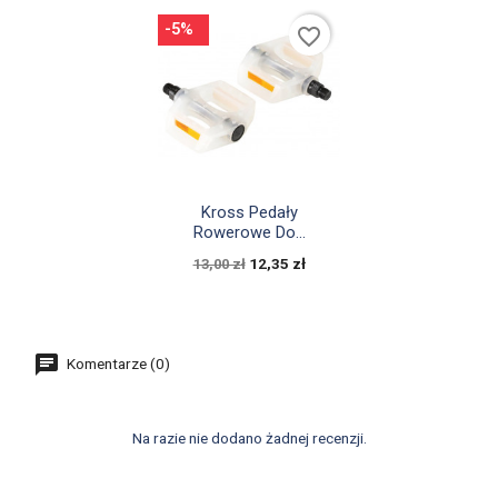
-5%
favorite_border

Szybki podgląd
Kross Pedały
Rowerowe Do...
12,35 zł
13,00 zł
Komentarze (0)
Na razie nie dodano żadnej recenzji.