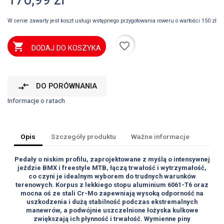
W cenie zawarty jest koszt usługi wstępnego przygotowania roweru o wartości 150 zł
favorite_border

DODAJ DO KOSZYKA
compare_arrows
DO PORÓWNANIA
Informacje o ratach
Opis
Szczegóły produktu
Ważne informacje
Pedały o niskim profilu, zaprojektowane z myślą o intensywnej
jeździe BMX i freestyle MTB, łączą trwałość i wytrzymałość,
co czyni je idealnym wyborem do trudnych warunków
terenowych. Korpus z lekkiego stopu aluminium 6061-T6 oraz
mocna oś ze stali Cr-Mo zapewniają wysoką odporność na
uszkodzenia i dużą stabilność podczas ekstremalnych
manewrów, a podwójnie uszczelnione łożyska kulkowe
zwiększają ich płynność i trwałość. Wymienne piny