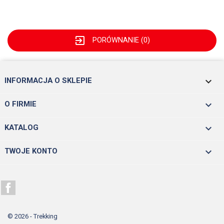
exit_to_app
PORÓWNANIE (
0
)
keyboard_arrow_down
INFORMACJA O SKLEPIE

O FIRMIE

KATALOG

TWOJE KONTO
Facebook
© 2026 - Trekking