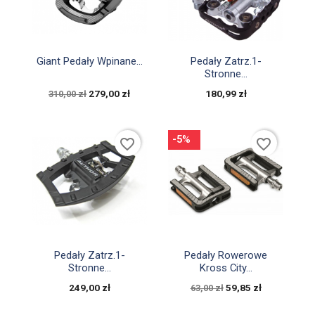


Szybki podgląd
Szybki podgląd
Giant Pedały Wpinane...
Pedały Zatrz.1-
Stronne...
279,00 zł
180,99 zł
310,00 zł
-5%
favorite_border
favorite_border


Szybki podgląd
Szybki podgląd
Pedały Zatrz.1-
Pedały Rowerowe
Stronne...
Kross City...
249,00 zł
59,85 zł
63,00 zł