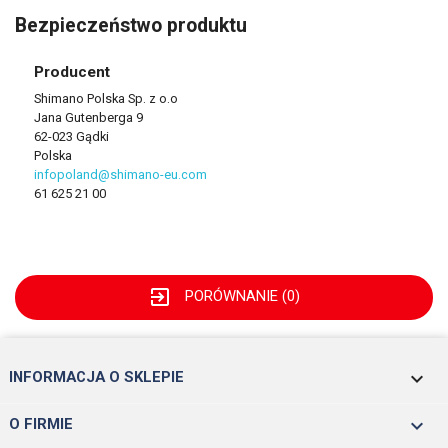
Bezpieczeństwo produktu
Producent
Shimano Polska Sp. z o.o
Jana Gutenberga 9
62-023 Gądki
Polska
infopoland@shimano-eu.com
61 625 21 00
exit_to_app
PORÓWNANIE (
0
)
keyboard_arrow_down
INFORMACJA O SKLEPIE

O FIRMIE