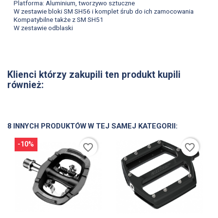
Platforma: Aluminium, tworzywo sztuczne
W zestawie bloki SM SH56 i komplet śrub do ich zamocowania
Kompatybilne także z SM SH51
W zestawie odblaski
Klienci którzy zakupili ten produkt kupili
również:
8 INNYCH PRODUKTÓW W TEJ SAMEJ KATEGORII:
-10%
favorite_border
favorite_border