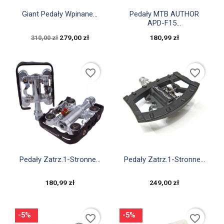


Szybki podgląd
Szybki podgląd
Giant Pedały Wpinane...
Pedały MTB AUTHOR
APD-F15...
279,00 zł
180,99 zł
310,00 zł
favorite_border
favorite_border


Szybki podgląd
Szybki podgląd
Pedały Zatrz.1-Stronne...
Pedały Zatrz.1-Stronne...
180,99 zł
249,00 zł
-5%
-5%
favorite_border
favorite_border