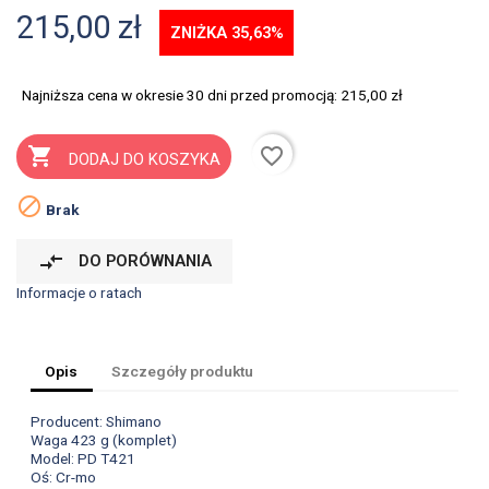
215,00 zł
ZNIŻKA 35,63%
Najniższa cena w okresie 30 dni przed promocją:
215,00 zł
favorite_border

DODAJ DO KOSZYKA

Brak
compare_arrows
DO PORÓWNANIA
Informacje o ratach
Opis
Szczegóły produktu
Producent: Shimano
Waga 423 g (komplet)
Model: PD T421
Oś: Cr-mo