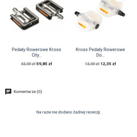


Szybki podgląd
Szybki podgląd
Pedały Rowerowe Kross
Kross Pedały Rowerowe
City...
Do...
59,85 zł
12,35 zł
63,00 zł
13,00 zł
Komentarze (0)
Na razie nie dodano żadnej recenzji.