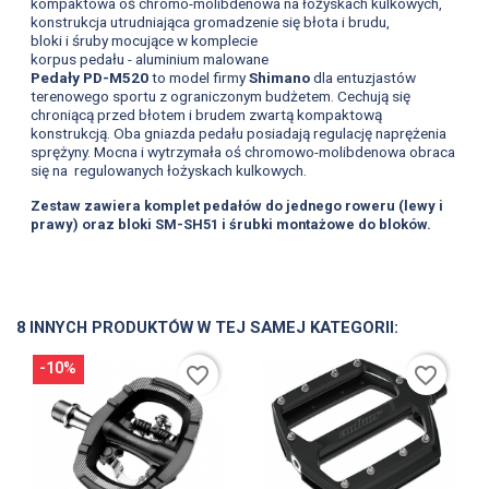
kompaktowa oś chromo-molibdenowa na łożyskach kulkowych,
konstrukcja utrudniająca gromadzenie się błota i brudu,
bloki i śruby mocujące w komplecie
korpus pedału - aluminium malowane
Pedały PD-M520
to model firmy
Shimano
dla entuzjastów
terenowego sportu z ograniczonym budżetem. Cechują się
chroniącą przed błotem i brudem zwartą kompaktową
konstrukcją. Oba gniazda pedału posiadają regulację naprężenia
sprężyny. Mocna i wytrzymała oś chromowo-molibdenowa obraca
się na regulowanych łożyskach kulkowych.
Zestaw zawiera komplet pedałów do jednego roweru (lewy i
prawy) oraz bloki SM-SH51 i śrubki montażowe do bloków.
8 INNYCH PRODUKTÓW W TEJ SAMEJ KATEGORII:
-10%
favorite_border
favorite_border