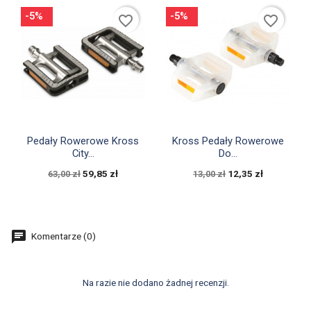
-5%
-5%
favorite_border
favorite_border


Szybki podgląd
Szybki podgląd
Pedały Rowerowe Kross
Kross Pedały Rowerowe
City...
Do...
59,85 zł
12,35 zł
63,00 zł
13,00 zł
Komentarze (0)
Na razie nie dodano żadnej recenzji.