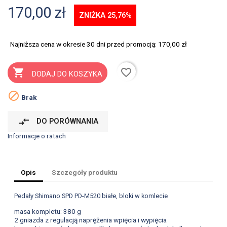
170,00 zł
ZNIŻKA 25,76%
Najniższa cena w okresie 30 dni przed promocją:
170,00 zł
favorite_border

DODAJ DO KOSZYKA

Brak
compare_arrows
DO PORÓWNANIA
Informacje o ratach
Opis
Szczegóły produktu
Pedały Shimano SPD PD-M520 białe, bloki w komlecie
masa kompletu: 380 g
2 gniazda z regulacją naprężenia wpięcia i wypięcia