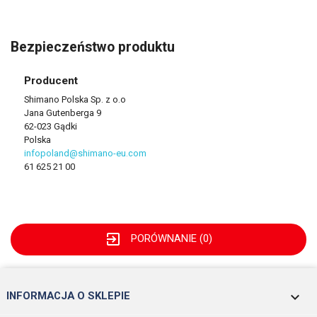
Bezpieczeństwo produktu
Producent
Shimano Polska Sp. z o.o
Jana Gutenberga 9
62-023 Gądki
Polska
infopoland@shimano-eu.com
61 625 21 00
exit_to_app
PORÓWNANIE (
0
)
keyboard_arrow_down
INFORMACJA O SKLEPIE