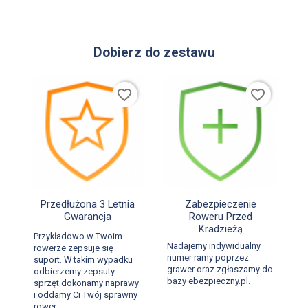
Dobierz do zestawu
favorite_border
favorite_border


Szybki podgląd
Szybki podgląd
Przedłużona 3 Letnia
Zabezpieczenie
Gwarancja
Roweru Przed
Kradzieżą
Przykładowo w Twoim
Nadajemy indywidualny
rowerze zepsuje się
numer ramy poprzez
suport. W takim wypadku
grawer oraz zgłaszamy do
odbierzemy zepsuty
bazy ebezpieczny.pl.
sprzęt dokonamy naprawy
i oddamy Ci Twój sprawny
rower.