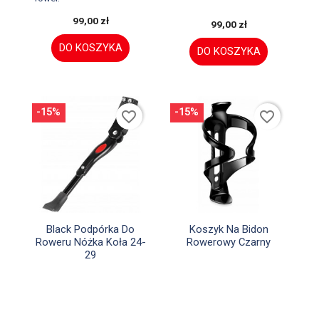
99,00 zł
99,00 zł
DO KOSZYKA
DO KOSZYKA
-15%
-15%
favorite_border
favorite_border


Szybki podgląd
Szybki podgląd
Black Podpórka Do
Koszyk Na Bidon
Roweru Nóżka Koła 24-
Rowerowy Czarny
29