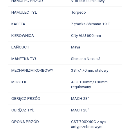
HAMULEC PRZÓD
V-brake aluminiowy
HAMULEC TYŁ
Torpedo
KASETA
Zębatka Shimano 19 T
KIEROWNICA
City ALU 600 mm
LAŃCUCH
Maya
MANETKA TYŁ
Shimano Nexus 3
MECHANIZM KORBOWY
38Tx170mm, stalowy
MOSTEK
ALU 100mm/180mm,
regulowany
OBRĘCZ PRZÓD
MACH 28"
OBRĘCZ TYŁ
MACH 28"
OPONA PRZÓD
CST 700X40C z sys.
antyprzebiciowym