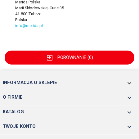
Merida Polska
Marii Skłodowskiej-Curie 35
41-800 Zabrze
Polska
info@merida.pl
exit_to_app
PORÓWNANIE (
0
)
keyboard_arrow_down
INFORMACJA O SKLEPIE

O FIRMIE

KATALOG

TWOJE KONTO