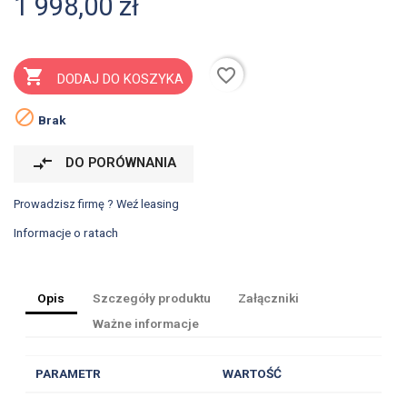
1 998,00 zł
favorite_border

DODAJ DO KOSZYKA

Brak
compare_arrows
DO PORÓWNANIA
Prowadzisz firmę ? Weź leasing
Informacje o ratach
Opis
Szczegóły produktu
Załączniki
Ważne informacje
PARAMETR
WARTOŚĆ