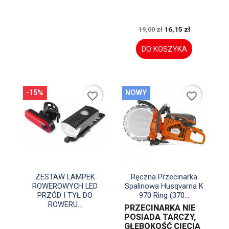
16,15 zł
19,00 zł
DO KOSZYKA
-15%
NOWY
favorite_border
favorite_border


Szybki podgląd
Szybki podgląd
ZESTAW LAMPEK
Ręczna Przecinarka
ROWEROWYCH LED
Spalinowa Husqvarna K
PRZÓD I TYŁ DO
970 Ring (370...
ROWERU...
PRZECINARKA NIE
POSIADA TARCZY,
GŁĘBOKOŚĆ CIĘCIA