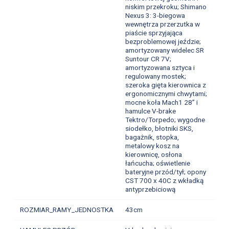
niskim przekroku; Shimano
Nexus 3: 3-biegowa
wewnętrza przerzutka w
piaście sprzyjająca
bezproblemowej jeździe;
amortyzowany widelec SR
Suntour CR 7V;
amortyzowana sztyca i
regulowany mostek;
szeroka gięta kierownica z
ergonomicznymi chwytami;
mocne koła Mach1 28” i
hamulce V-brake
Tektro/Torpedo; wygodne
siodełko, błotniki SKS,
bagażnik, stopka,
metalowy kosz na
kierownicę, osłona
łańcucha; oświetlenie
bateryjne przód/tył; opony
CST 700 x 40C z wkładką
antyprzebiciową
ROZMIAR_RAMY_JEDNOSTKA
43cm