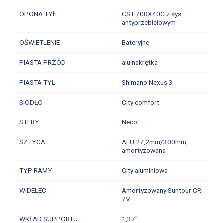
OPONA TYŁ
CST 700X40C z sys.
antyprzebiciowym
OŚWIETLENIE
Bateryjne
PIASTA PRZÓD
alu nakrętka
PIASTA TYŁ
Shimano Nexus 3
SIODŁO
City comfort
STERY
Neco
SZTYCA
ALU 27,2mm/300mm,
amortyzowana
TYP RAMY
City aluminiowa
WIDELEC
Amortyzowany Suntour CR
7V
WKŁAD SUPPORTU
1,37"