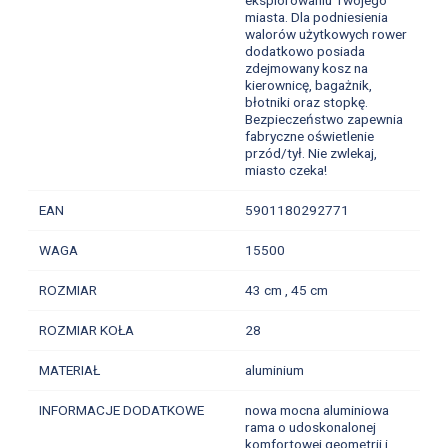
miasta. Dla podniesienia
walorów użytkowych rower
dodatkowo posiada
zdejmowany kosz na
kierownicę, bagażnik,
błotniki oraz stopkę.
Bezpieczeństwo zapewnia
fabryczne oświetlenie
przód/tył. Nie zwlekaj,
miasto czeka!
EAN
5901180292771
WAGA
15500
ROZMIAR
43 cm , 45 cm
ROZMIAR KOŁA
28
MATERIAŁ
aluminium
INFORMACJE DODATKOWE
nowa mocna aluminiowa
rama o udoskonalonej
komfortowej geometrii i