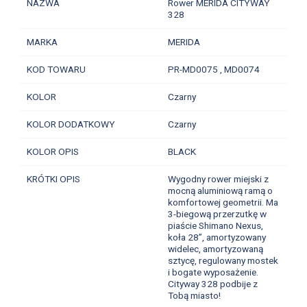
NAZWA
Rower MERIDA CITYWAY
328
MARKA
MERIDA
KOD TOWARU
PR-MD0075 ,
MD0074
KOLOR
Czarny
KOLOR DODATKOWY
Czarny
KOLOR OPIS
BLACK
KRÓTKI OPIS
Wygodny rower miejski z
mocną aluminiową ramą o
komfortowej geometrii. Ma
3-biegową przerzutkę w
piaście Shimano Nexus,
koła 28”, amortyzowany
widelec, amortyzowaną
sztycę, regulowany mostek
i bogate wyposażenie.
Cityway 328 podbije z
Tobą miasto!