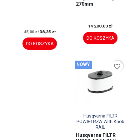
270mm
14 200,00 zł
38,25 zł
45,00 zł
DO KOSZYKA
DO KOSZYKA
NOWY
favorite_border

Szybki podgląd
Husqvarna FILTR
POWIETRZA With Knob
RAIL
Husqvarna FILTR