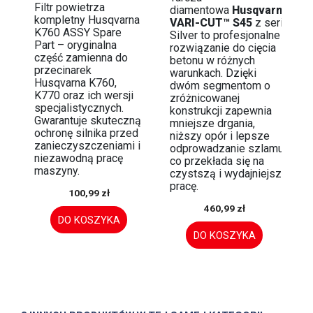
Filtr powietrza
diamentowa
Husqvarna
kompletny Husqvarna
VARI-CUT™ S45
z serii
K760 ASSY Spare
Silver to profesjonalne
Part – oryginalna
rozwiązanie do cięcia
część zamienna do
betonu w różnych
przecinarek
warunkach. Dzięki
Husqvarna K760,
dwóm segmentom o
K770 oraz ich wersji
zróżnicowanej
specjalistycznych.
konstrukcji zapewnia
Gwarantuje skuteczną
mniejsze drgania,
ochronę silnika przed
niższy opór i lepsze
zanieczyszczeniami i
odprowadzanie szlamu,
niezawodną pracę
co przekłada się na
maszyny.
czystszą i wydajniejszą
pracę.
100,99 zł
460,99 zł
DO KOSZYKA
DO KOSZYKA