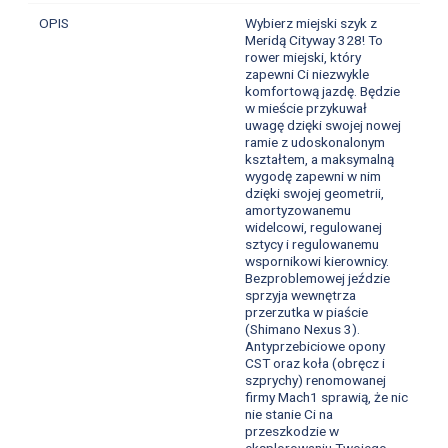
OPIS
Wybierz miejski szyk z
Meridą Cityway 328! To
rower miejski, który
zapewni Ci niezwykle
komfortową jazdę. Będzie
w mieście przykuwał
uwagę dzięki swojej nowej
ramie z udoskonalonym
kształtem, a maksymalną
wygodę zapewni w nim
dzięki swojej geometrii,
amortyzowanemu
widelcowi, regulowanej
sztycy i regulowanemu
wspornikowi kierownicy.
Bezproblemowej jeździe
sprzyja wewnętrza
przerzutka w piaście
(Shimano Nexus 3).
Antyprzebiciowe opony
CST oraz koła (obręcz i
szprychy) renomowanej
firmy Mach1 sprawią, że nic
nie stanie Ci na
przeszkodzie w
eksplorowaniu Twojego