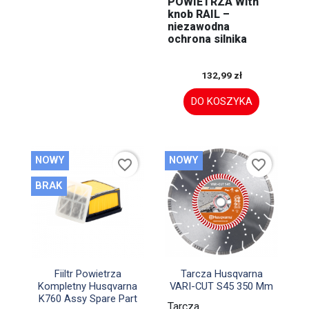
POWIETRZA With
knob RAIL –
niezawodna
ochrona silnika
132,99 zł
DO KOSZYKA
NOWY
NOWY
favorite_border
favorite_border
BRAK


Szybki podgląd
Szybki podgląd
Fiiltr Powietrza
Tarcza Husqvarna
Kompletny Husqvarna
VARI-CUT S45 350 Mm
K760 Assy Spare Part
Tarcza