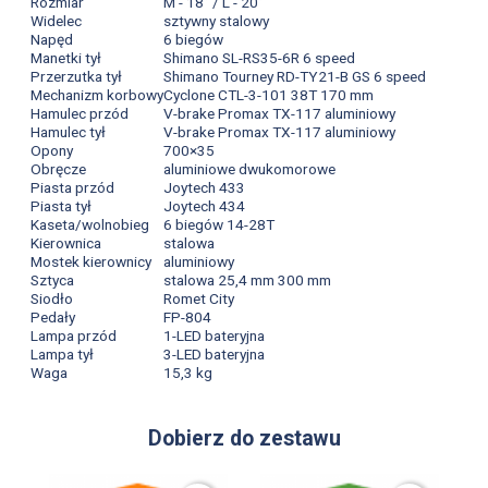
Rozmiar
M - 18” / L - 20”
Widelec
sztywny stalowy
Napęd
6 biegów
Manetki tył
Shimano SL-RS35-6R 6 speed
Przerzutka tył
Shimano Tourney RD-TY21-B GS 6 speed
Mechanizm korbowy
Cyclone CTL-3-101 38T 170 mm
Hamulec przód
V-brake Promax TX-117 aluminiowy
Hamulec tył
V-brake Promax TX-117 aluminiowy
Opony
700×35
Obręcze
aluminiowe dwukomorowe
Piasta przód
Joytech 433
Piasta tył
Joytech 434
Kaseta/wolnobieg
6 biegów 14-28T
Kierownica
stalowa
Mostek kierownicy
aluminiowy
Sztyca
stalowa 25,4 mm 300 mm
Siodło
Romet City
Pedały
FP-804
Lampa przód
1-LED bateryjna
Lampa tył
3-LED bateryjna
Waga
15,3 kg
Dobierz do zestawu