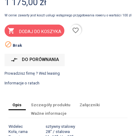
1 175,00 zł
W cenie zawarty jest koszt usługi wstępnego przygotowania roweru o wartości 100 zł
favorite_border

DODAJ DO KOSZYKA

Brak
compare_arrows
DO PORÓWNANIA
Prowadzisz firmę ? Weź leasing
Informacje o ratach
Opis
Szczegóły produktu
Załączniki
Ważne informacje
Widelec
sztywny stalowy
Koła, rama
28” / stalowa