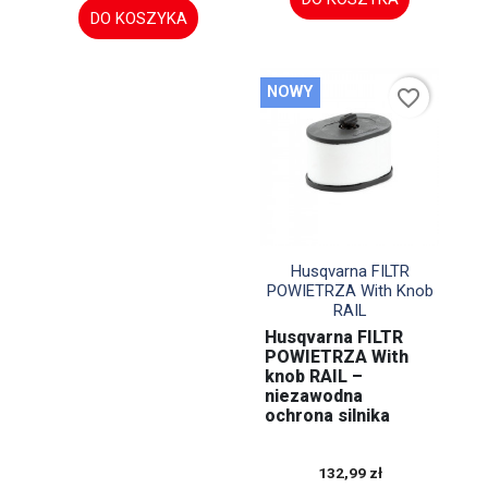
DO KOSZYKA
NOWY
favorite_border

Szybki podgląd
Husqvarna FILTR
POWIETRZA With Knob
RAIL
Husqvarna FILTR
POWIETRZA With
knob RAIL –
niezawodna
ochrona silnika
132,99 zł