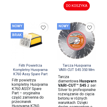
DO KOSZYKA
NOWY
NOWY
favorite_border
favorite_border
BRAK


Szybki podgląd
Szybki podgląd
Fiiltr Powietrza
Tarcza Husqvarna
Kompletny Husqvarna
VARI-CUT S45 350 Mm
K760 Assy Spare Part
Tarcza
Filtr powietrza
diamentowa
Husqvarna
kompletny Husqvarna
VARI-CUT™ S45
z serii
K760 ASSY Spare
Silver to profesjonalne
Part – oryginalna
rozwiązanie do cięcia
część zamienna do
betonu w różnych
przecinarek
warunkach. Dzięki
Husqvarna K760,
dwóm segmentom o