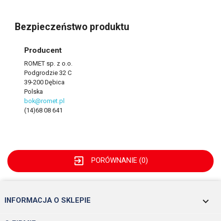
Bezpieczeństwo produktu
Producent
ROMET sp. z o.o.
Podgrodzie 32 C
39-200 Dębica
Polska
bok@romet.pl
(14)68 08 641
exit_to_app
PORÓWNANIE (
0
)
keyboard_arrow_down
INFORMACJA O SKLEPIE