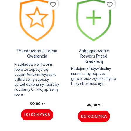
favorite_border
favorite_border


Szybki podgląd
Szybki podgląd
Przedłużona 3 Letnia
Zabezpieczenie
Gwarancja
Roweru Przed
Kradzieżą
Przykładowo w Twoim
Nadajemy indywidualny
rowerze zepsuje się
numer ramy poprzez
suport. W takim wypadku
grawer oraz zgłaszamy do
odbierzemy zepsuty
bazy ebezpieczny.pl.
sprzęt dokonamy naprawy
i oddamy Ci Twój sprawny
rower.
99,00 zł
99,00 zł
DO KOSZYKA
DO KOSZYKA