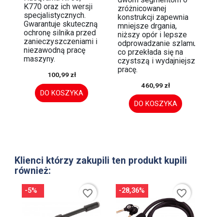
K770 oraz ich wersji
zróżnicowanej
specjalistycznych.
konstrukcji zapewnia
Gwarantuje skuteczną
mniejsze drgania,
ochronę silnika przed
niższy opór i lepsze
zanieczyszczeniami i
odprowadzanie szlamu,
niezawodną pracę
co przekłada się na
maszyny.
czystszą i wydajniejszą
pracę.
100,99 zł
460,99 zł
DO KOSZYKA
DO KOSZYKA
Klienci którzy zakupili ten produkt kupili
również:
-5%
-28,36%
favorite_border
favorite_border