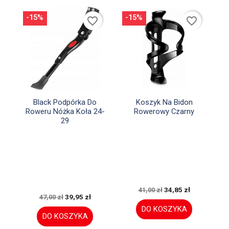
-15%
-15%
favorite_border
favorite_border


Szybki podgląd
Szybki podgląd
Black Podpórka Do
Koszyk Na Bidon
Roweru Nóżka Koła 24-
Rowerowy Czarny
29
34,85 zł
41,00 zł
39,95 zł
47,00 zł
DO KOSZYKA
DO KOSZYKA