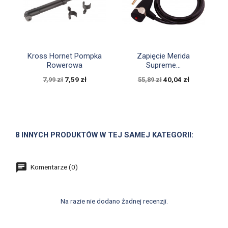


Szybki podgląd
Szybki podgląd
Kross Hornet Pompka
Zapięcie Merida
Rowerowa
Supreme...
7,59 zł
40,04 zł
7,99 zł
55,89 zł
8 INNYCH PRODUKTÓW W TEJ SAMEJ KATEGORII:
Komentarze (0)
Na razie nie dodano żadnej recenzji.