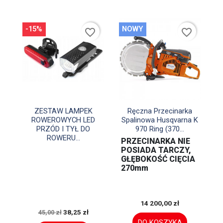
-15%
NOWY
favorite_border
favorite_border


Szybki podgląd
Szybki podgląd
ZESTAW LAMPEK
Ręczna Przecinarka
ROWEROWYCH LED
Spalinowa Husqvarna K
PRZÓD I TYŁ DO
970 Ring (370...
ROWERU...
PRZECINARKA NIE
POSIADA TARCZY,
GŁĘBOKOŚĆ CIĘCIA
270mm
14 200,00 zł
38,25 zł
45,00 zł
DO KOSZYKA