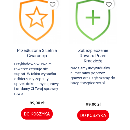
favorite_border
favorite_border


Szybki podgląd
Szybki podgląd
Przedłużona 3 Letnia
Zabezpieczenie
Gwarancja
Roweru Przed
Kradzieżą
Przykładowo w Twoim
Nadajemy indywidualny
rowerze zepsuje się
numer ramy poprzez
suport. W takim wypadku
grawer oraz zgłaszamy do
odbierzemy zepsuty
bazy ebezpieczny.pl.
sprzęt dokonamy naprawy
i oddamy Ci Twój sprawny
rower.
99,00 zł
99,00 zł
DO KOSZYKA
DO KOSZYKA