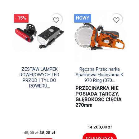
-15%
NOWY
favorite_border
favorite_border


Szybki podgląd
Szybki podgląd
ZESTAW LAMPEK
Ręczna Przecinarka
ROWEROWYCH LED
Spalinowa Husqvarna K
PRZÓD I TYŁ DO
970 Ring (370...
ROWERU...
PRZECINARKA NIE
POSIADA TARCZY,
GŁĘBOKOŚĆ CIĘCIA
270mm
14 200,00 zł
38,25 zł
45,00 zł
DO KOSZYKA