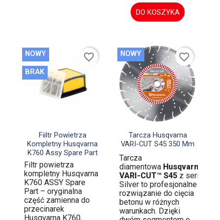
DO KOSZYKA
NOWY
NOWY
favorite_border
favorite_border
BRAK


Szybki podgląd
Szybki podgląd
Fiiltr Powietrza
Tarcza Husqvarna
Kompletny Husqvarna
VARI-CUT S45 350 Mm
K760 Assy Spare Part
Tarcza
Filtr powietrza
diamentowa
Husqvarna
kompletny Husqvarna
VARI-CUT™ S45
z serii
K760 ASSY Spare
Silver to profesjonalne
Part – oryginalna
rozwiązanie do cięcia
część zamienna do
betonu w różnych
przecinarek
warunkach. Dzięki
Husqvarna K760,
dwóm segmentom o