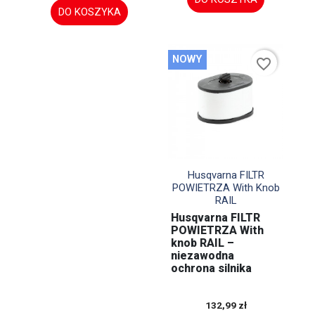
DO KOSZYKA
NOWY
favorite_border

Szybki podgląd
Husqvarna FILTR
POWIETRZA With Knob
RAIL
Husqvarna FILTR
POWIETRZA With
knob RAIL –
niezawodna
ochrona silnika
132,99 zł