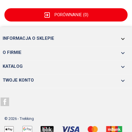
exit_to_app
PORÓWNANIE (
0
)
keyboard_arrow_down
INFORMACJA O SKLEPIE

O FIRMIE

KATALOG

TWOJE KONTO
Facebook
© 2026 - Trekking