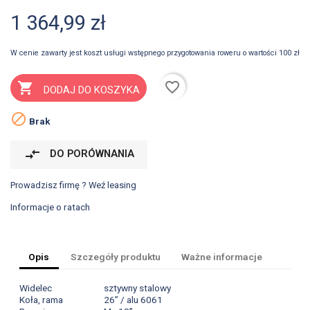
1 364,99 zł
W cenie zawarty jest koszt usługi wstępnego przygotowania roweru o wartości 100 zł
favorite_border

DODAJ DO KOSZYKA

Brak
compare_arrows
DO PORÓWNANIA
Prowadzisz firmę ? Weź leasing
Informacje o ratach
Opis
Szczegóły produktu
Ważne informacje
Widelec
sztywny stalowy
Koła, rama
26” / alu 6061