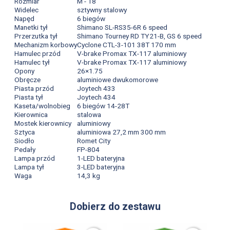
Rozmiar
M - 18”
Widelec
sztywny stalowy
Napęd
6 biegów
Manetki tył
Shimano SL-RS35-6R 6 speed
Przerzutka tył
Shimano Tourney RD TY21-B, GS 6 speed
Mechanizm korbowy
Cyclone CTL-3-101 38T 170 mm
Hamulec przód
V-brake Promax TX-117 aluminiowy
Hamulec tył
V-brake Promax TX-117 aluminiowy
Opony
26×1.75
Obręcze
aluminiowe dwukomorowe
Piasta przód
Joytech 433
Piasta tył
Joytech 434
Kaseta/wolnobieg
6 biegów 14-28T
Kierownica
stalowa
Mostek kierownicy
aluminiowy
Sztyca
aluminiowa 27,2 mm 300 mm
Siodło
Romet City
Pedały
FP-804
Lampa przód
1-LED bateryjna
Lampa tył
3-LED bateryjna
Waga
14,3 kg
Dobierz do zestawu