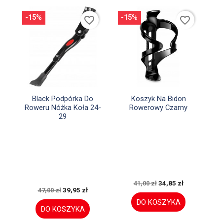
-15%
-15%
favorite_border
favorite_border


Szybki podgląd
Szybki podgląd
Black Podpórka Do
Koszyk Na Bidon
Roweru Nóżka Koła 24-
Rowerowy Czarny
29
34,85 zł
41,00 zł
39,95 zł
47,00 zł
DO KOSZYKA
DO KOSZYKA