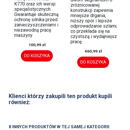
K770 oraz ich wersji
zróżnicowanej
specjalistycznych.
konstrukcji zapewnia
Gwarantuje skuteczną
mniejsze drgania,
ochronę silnika przed
niższy opór i lepsze
zanieczyszczeniami i
odprowadzanie szlamu,
niezawodną pracę
co przekłada się na
maszyny.
czystszą i wydajniejszą
pracę.
100,99 zł
460,99 zł
DO KOSZYKA
DO KOSZYKA
Klienci którzy zakupili ten produkt kupili
również:
8 INNYCH PRODUKTÓW W TEJ SAMEJ KATEGORII: