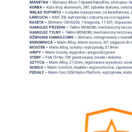
MANETKA –
Shimano Altus 7-Speed RapidFire, intuicyjna i 
KORBA –
Kuta stop aluminium, 38T, zębatka stalowa, osłona
WKŁAD SUPORTU –
Łożyska maszynowe, oś kwadratowa, z
ŁAŃCUCH –
KMC Z8, wytrzymały i odporny na rozciąganie.
KASETA –
Shimano CSHG200, 7-biegowa, 11-32T, dopasowana 
HAMULEC PRZEDNI –
Tektro MDM280, mechaniczny tarczo
HAMULEC TYLNY –
Tektro MDM280, mechaniczny tarczowy
DŹWIGNIE HAMULCOWE –
Shimano zintegrowane z manetk
KIEROWNICA –
Marin Alloy, 60mm wznios, 30˚ odgięcie do 
MOSTEK –
Marin Alloy, solidny i wytrzymały, 31.8mm.
GRIPY –
Marin County, wygodne i antypoślizgowe.
STERY –
FSA TH No.10P, gwintowane, trwałe i stabilne.
SZTYCA –
Marin Alloy, 27.2mm, regulowana wysokość siode
SIODŁO –
Marin Comfort, miękkie i ergonomiczne, zapewni
PEDAŁY –
Marin Oso OEM Nylon Platform, wytrzymałe, stabi