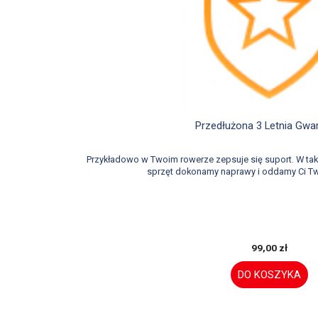

Szybki podgląd
Przedłużona 3 Letnia Gwa
Przykładowo w Twoim rowerze zepsuje się suport. W t
sprzęt dokonamy naprawy i oddamy Ci Tw
99,00 zł
DO KOSZYKA