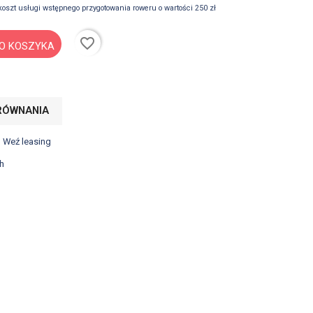
koszt usługi wstępnego przygotowania roweru o wartości 250 zł
favorite_border
O KOSZYKA
RÓWNANIA
? Weź leasing
h