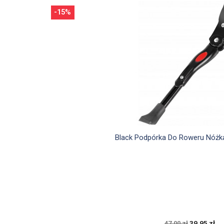
-15%

Szybki podgląd
Black Podpórka Do Roweru Nóżk
39,95 zł
47,00 zł