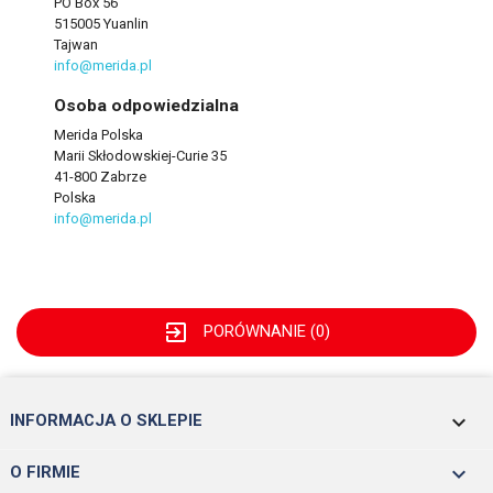
PO Box 56
515005 Yuanlin
Tajwan
info@merida.pl
Osoba odpowiedzialna
Merida Polska
Marii Skłodowskiej-Curie 35
41-800 Zabrze
Polska
info@merida.pl
exit_to_app
PORÓWNANIE (
0
)
keyboard_arrow_down
INFORMACJA O SKLEPIE

O FIRMIE