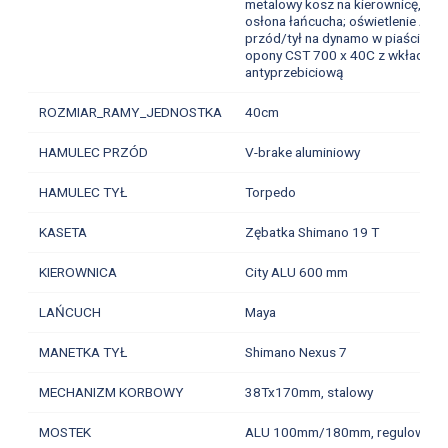
metalowy kosz na kierownicę,
osłona łańcucha; oświetlenie AXA
przód/tył na dynamo w piaście;
opony CST 700 x 40C z wkładką
antyprzebiciową
ROZMIAR_RAMY_JEDNOSTKA
40cm
HAMULEC PRZÓD
V-brake aluminiowy
HAMULEC TYŁ
Torpedo
KASETA
Zębatka Shimano 19 T
KIEROWNICA
City ALU 600 mm
LAŃCUCH
Maya
MANETKA TYŁ
Shimano Nexus 7
MECHANIZM KORBOWY
38Tx170mm, stalowy
MOSTEK
ALU 100mm/180mm, regulowany