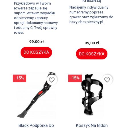
Kradzieżą
Przykładowo w Twoim
Nadajemy indywidualny
rowerze zepsuje się
numer ramy poprzez
suport. W takim wypadku
grawer oraz zgłaszamy do
odbierzemy zepsuty
bazy ebezpieczny.pl.
sprzęt dokonamy naprawy
i oddamy Ci Twój sprawny
rower.
99,00 zł
99,00 zł
DO KOSZYKA
DO KOSZYKA
-15%
-15%
favorite_border
favorite_border


Szybki podgląd
Szybki podgląd
Black Podpórka Do
Koszyk Na Bidon