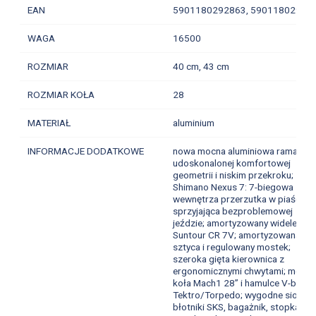
EAN
5901180292863,
59011802928
WAGA
16500
ROZMIAR
40 cm, 43 cm
ROZMIAR KOŁA
28
MATERIAŁ
aluminium
INFORMACJE DODATKOWE
nowa mocna aluminiowa rama o
udoskonalonej komfortowej
geometrii i niskim przekroku;
Shimano Nexus 7: 7-biegowa
wewnętrza przerzutka w piaście
sprzyjająca bezproblemowej
jeździe; amortyzowany widelec SR
Suntour CR 7V; amortyzowana
sztyca i regulowany mostek;
szeroka gięta kierownica z
ergonomicznymi chwytami; mocne
koła Mach1 28” i hamulce V-brake
Tektro/Torpedo; wygodne siodełk
błotniki SKS, bagażnik, stopka,