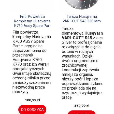


Szybki podgląd
Szybki podgląd
Fiiltr Powietrza
Tarcza Husqvarna
Kompletny Husqvarna
VARI-CUT S45 350 Mm
K760 Assy Spare Part
Tarcza
Filtr powietrza
diamentowa
Husqvarna
kompletny Husqvarna
VARI-CUT™ S45
z serii
K760 ASSY Spare
Silver to profesjonalne
Part – oryginalna
rozwiązanie do cięcia
część zamienna do
betonu w różnych
przecinarek
warunkach. Dzięki
Husqvarna K760,
dwóm segmentom o
K770 oraz ich wersji
zróżnicowanej
specjalistycznych.
konstrukcji zapewnia
Gwarantuje skuteczną
mniejsze drgania,
ochronę silnika przed
niższy opór i lepsze
zanieczyszczeniami i
odprowadzanie szlamu,
niezawodną pracę
co przekłada się na
maszyny.
czystszą i wydajniejszą
pracę.
100,99 zł
460,99 zł
DO KOSZYKA