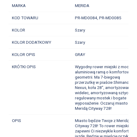
MARKA
MERIDA
KOD TOWARU
PR-MD0084,
PR-MD0085
KOLOR
Szary
KOLOR DODATKOWY
Szary
KOLOR OPIS
GRAY
KRÓTKI OPIS
Wygodny rower miejski z mocną
aluminiową ramą o komfortowej
geometrii. Ma 7-biegową
przerzutkę w piaście Shimano
Nexus, koła 28”, amortyzowany
widelec, amortyzowaną sztycę,
regulowany mostek i bogate
wyposażenie. Oczaruj miasto z
Meridą Cityway 728!
OPIS
Miasto będzie Twoje z Meridą
Cityway 728! To rower miejski, któ
zapewni Ci niezwykle komfortową
jazdę. Będzie w mieście przykuwał