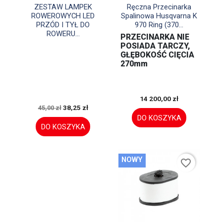


Szybki podgląd
Szybki podgląd
ZESTAW LAMPEK
Ręczna Przecinarka
ROWEROWYCH LED
Spalinowa Husqvarna K
PRZÓD I TYŁ DO
970 Ring (370...
ROWERU...
PRZECINARKA NIE
POSIADA TARCZY,
GŁĘBOKOŚĆ CIĘCIA
270mm
14 200,00 zł
38,25 zł
45,00 zł
DO KOSZYKA
DO KOSZYKA
NOWY
favorite_border