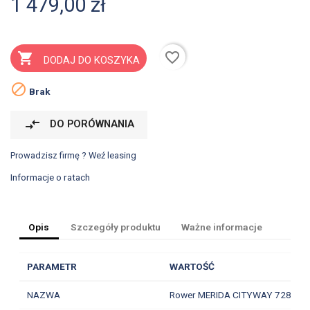
1 479,00 zł
favorite_border

DODAJ DO KOSZYKA

Brak
compare_arrows
DO PORÓWNANIA
Prowadzisz firmę ? Weź leasing
Informacje o ratach
Opis
Szczegóły produktu
Ważne informacje
PARAMETR
WARTOŚĆ
NAZWA
Rower MERIDA CITYWAY 728