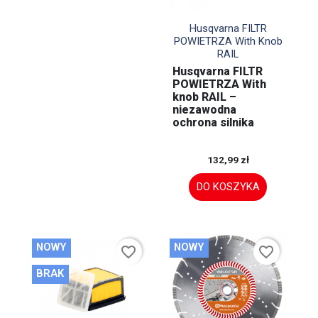

Szybki podgląd
Husqvarna FILTR
POWIETRZA With Knob
RAIL
Husqvarna FILTR
POWIETRZA With
knob RAIL –
niezawodna
ochrona silnika
132,99 zł
DO KOSZYKA
NOWY
NOWY
favorite_border
favorite_border
BRAK