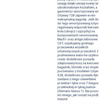
uwagę dzięki swojej nowej ramie z
udoskonalonym kształtem, a
geometria i amortyzowany widele
Cityway 728 zapewni w nim
maksymalną wygodę. Jeśli dodam
do tego amortyzowaną sztycę,
regulowany wspornik kierownicy,
koła (obręcz i szprychy) na
komponentach renomowanej firm
Mach1 oraz antyprzebiciowe opo
CST, uzyskujemy godnego
przeciwnika wszelkich
urbanistycznych przeszkód. Dla
podniesienia walorów użytkowych
rower dodatkowo posiada
zdejmowany kosz na kierownicę,
bagażnik, błotniki oraz stopkę. W
porównaniu z modelem Cityway
328, dodatkowo posiada dynamo 
zasilane z niego oświetlenie
przednie i tylne oraz 7-biegową
przekładnię w tylnej piaście
(Shimano Nexus 7). Nie pozostaje
nic innego, jak ruszać na podbój
miasta!