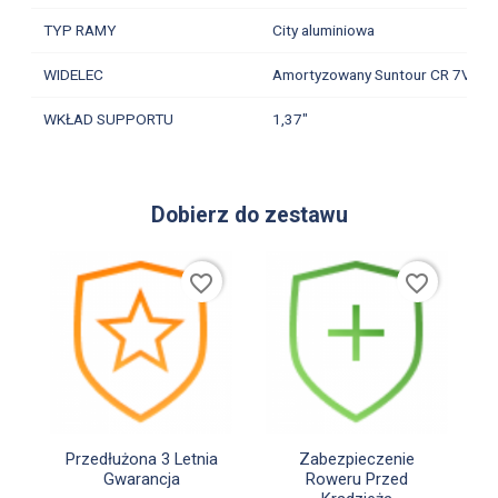
TYP RAMY
City aluminiowa
WIDELEC
Amortyzowany Suntour CR 7V
WKŁAD SUPPORTU
1,37"
Dobierz do zestawu
favorite_border
favorite_border


Szybki podgląd
Szybki podgląd
Przedłużona 3 Letnia
Zabezpieczenie
Gwarancja
Roweru Przed