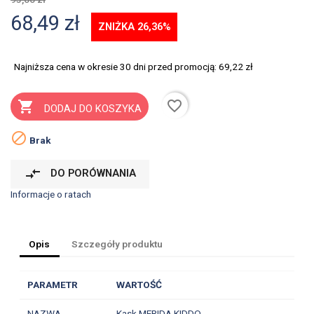
68,49 zł
ZNIŻKA 26,36%
Najniższa cena w okresie 30 dni przed promocją:
69,22 zł
favorite_border

DODAJ DO KOSZYKA

Brak
compare_arrows
DO PORÓWNANIA
Informacje o ratach
Opis
Szczegóły produktu
PARAMETR
WARTOŚĆ
NAZWA
Kask MERIDA KIDDO