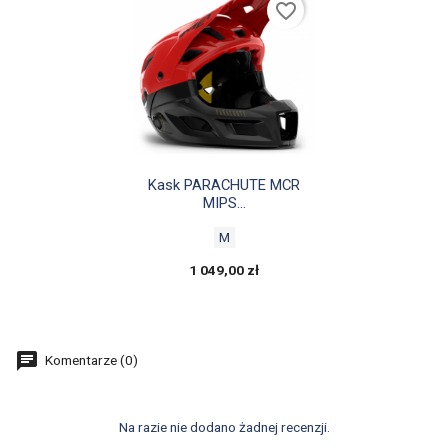
favorite_border

Szybki podgląd
Kask PARACHUTE MCR
MIPS...
M
1 049,00 zł
Komentarze (0)
Na razie nie dodano żadnej recenzji.