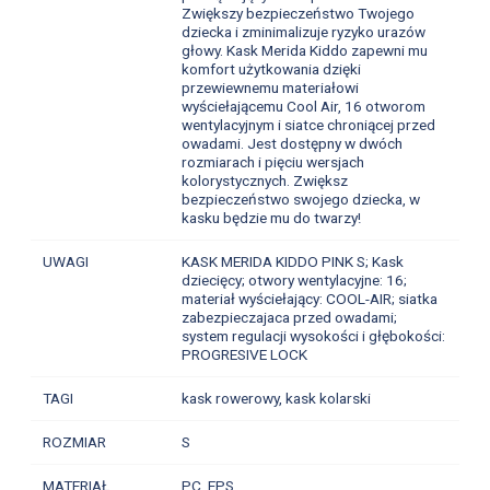
Zwiększy bezpieczeństwo Twojego
dziecka i zminimalizuje ryzyko urazów
głowy. Kask Merida Kiddo zapewni mu
komfort użytkowania dzięki
przewiewnemu materiałowi
wyściełającemu Cool Air, 16 otworom
wentylacyjnym i siatce chroniącej przed
owadami. Jest dostępny w dwóch
rozmiarach i pięciu wersjach
kolorystycznych. Zwiększ
bezpieczeństwo swojego dziecka, w
kasku będzie mu do twarzy!
UWAGI
KASK MERIDA KIDDO PINK S; Kask
dziecięcy; otwory wentylacyjne: 16;
materiał wyściełający: COOL-AIR; siatka
zabezpieczajaca przed owadami;
system regulacji wysokości i głębokości:
PROGRESIVE LOCK
TAGI
kask rowerowy, kask kolarski
ROZMIAR
S
MATERIAŁ
PC, EPS