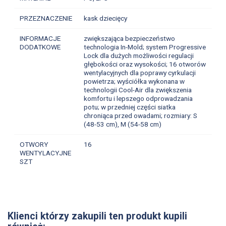
PRZEZNACZENIE
kask dziecięcy
INFORMACJE
zwiększająca bezpieczeństwo
DODATKOWE
technologia In-Mold; system Progressive
Lock dla dużych możliwości regulacji
głębokości oraz wysokości; 16 otworów
wentylacyjnych dla poprawy cyrkulacji
powietrza; wyściółka wykonana w
technologii Cool-Air dla zwiększenia
komfortu i lepszego odprowadzania
potu; w przedniej części siatka
chroniąca przed owadami; rozmiary: S
(48-53 cm), M (54-58 cm)
OTWORY
16
WENTYLACYJNE
SZT
Klienci którzy zakupili ten produkt kupili