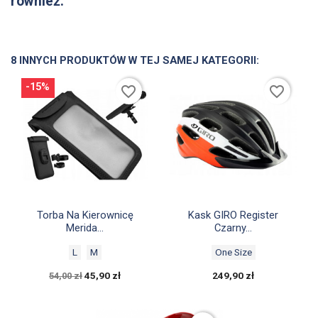
również:
8 INNYCH PRODUKTÓW W TEJ SAMEJ KATEGORII:
-15%
favorite_border
favorite_border


Szybki podgląd
Szybki podgląd
Torba Na Kierownicę
Kask GIRO Register
Merida...
Czarny...
L
M
One Size
45,90 zł
249,90 zł
54,00 zł