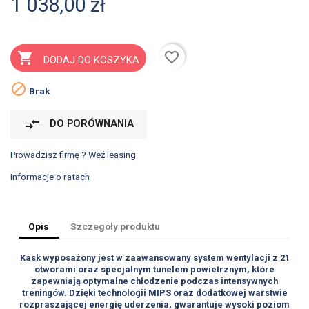
1 038,00 zł
favorite_border

DODAJ DO KOSZYKA

Brak
compare_arrows
DO PORÓWNANIA
Prowadzisz firmę ? Weź leasing
Informacje o ratach
Opis
Szczegóły produktu
Kask wyposażony jest w zaawansowany system wentylacji z 21
otworami oraz specjalnym tunelem powietrznym, które
zapewniają optymalne chłodzenie podczas intensywnych
treningów. Dzięki technologii MIPS oraz dodatkowej warstwie
rozpraszającej energię uderzenia, gwarantuje wysoki poziom