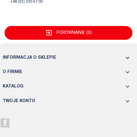
+48 (32) 330 67 00
exit_to_app
PORÓWNANIE (
0
)
keyboard_arrow_down
INFORMACJA O SKLEPIE

O FIRMIE

KATALOG

TWOJE KONTO
Facebook