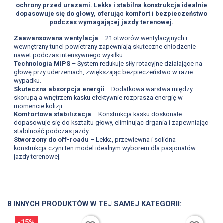
ochrony przed urazami. Lekka i stabilna konstrukcja idealnie
dopasowuje się do głowy, oferując komfort i bezpieczeństwo
podczas wymagającej jazdy terenowej.
Zaawansowana wentylacja
– 21 otworów wentylacyjnych i
wewnętrzny tunel powietrzny zapewniają skuteczne chłodzenie
nawet podczas intensywnego wysiłku.
Technologia MIPS
– System redukuje siły rotacyjne działające na
głowę przy uderzeniach, zwiększając bezpieczeństwo w razie
wypadku.
Skuteczna absorpcja energii
– Dodatkowa warstwa między
skorupą a wnętrzem kasku efektywnie rozprasza energię w
momencie kolizji.
Komfortowa stabilizacja
– Konstrukcja kasku doskonale
dopasowuje się do kształtu głowy, eliminując drgania i zapewniając
stabilność podczas jazdy.
Stworzony do off-roadu
– Lekka, przewiewna i solidna
konstrukcja czyni ten model idealnym wyborem dla pasjonatów
jazdy terenowej.
8 INNYCH PRODUKTÓW W TEJ SAMEJ KATEGORII:
-15%