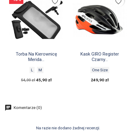
favorite_border
favorite_border


Szybki podgląd
Szybki podgląd
Torba Na Kierownicę
Kask GIRO Register
Merida...
Czarny...
L
M
One Size
45,90 zł
249,90 zł
54,00 zł
Komentarze (0)
Na razie nie dodano żadnej recenzji.