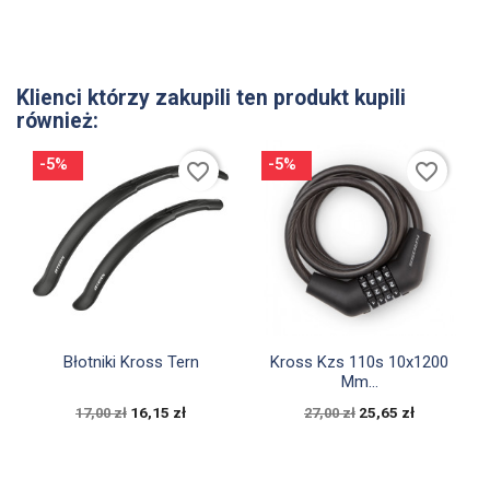
Klienci którzy zakupili ten produkt kupili
również:
-5%
-5%
favorite_border
favorite_border


Szybki podgląd
Szybki podgląd
Błotniki Kross Tern
Kross Kzs 110s 10x1200
Mm...
16,15 zł
25,65 zł
17,00 zł
27,00 zł