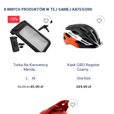
8 INNYCH PRODUKTÓW W TEJ SAMEJ KATEGORII:
-15%
favorite_border
favorite_border


Szybki podgląd
Szybki podgląd
Torba Na Kierownicę
Kask GIRO Register
Merida...
Czarny...
L
M
One Size
45,90 zł
249,90 zł
54,00 zł
favorite_border