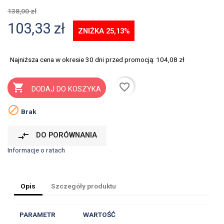
138,00 zł
103,33 zł
ZNIŻKA 25,13%
Najniższa cena w okresie 30 dni przed promocją:
104,08 zł
favorite_border

DODAJ DO KOSZYKA

Brak
compare_arrows
DO PORÓWNANIA
Informacje o ratach
Opis
Szczegóły produktu
PARAMETR
WARTOŚĆ