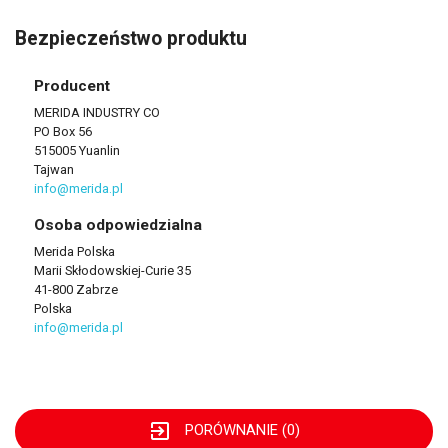
Bezpieczeństwo produktu
Producent
MERIDA INDUSTRY CO
PO Box 56
515005 Yuanlin
Tajwan
info@merida.pl
Osoba odpowiedzialna
Merida Polska
Marii Skłodowskiej-Curie 35
41-800 Zabrze
Polska
info@merida.pl
exit_to_app
PORÓWNANIE (
0
)