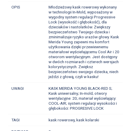
OPIS
Młodzieżowy kask rowerowy wykonany
w technologii In-Mold, wyposażony w
wygodny system regulacji Progressive
Lock (wysokość i głębokość), dla
dzieciaków i nastolatków. Zwiększy
bezpieczeństwo Twojego dziecka i
zminimalizuje ryzyko urazów głowy. Kask
Merida Young zapewni mu komfort
użytkowania dzięki przewiewnemu
materiałowi wyściełającemu Cool Air i 20
otworom wentylacyjnym. Jest dostępny
w dwóch rozmiarach i czterech wersjach
kolorystycznych. Zwiększ
bezpieczeństwo swojego dziecka, niech
jeździ z głową, czyli w kasku!
UWAGI
KASK MERIDA YOUNG BLACK-RED S;
Kask uniwersalny; In-mold; otwory
wentylacyjne: 20; materiał wyściełający:
COOL-AIR; system regulacji wysokości i
głębokości: PROGRESIVE LOCK
TAGI
kask rowerowy, kask kolarski