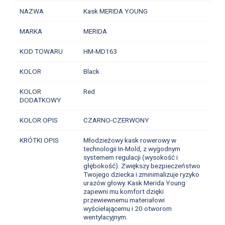
NAZWA
Kask MERIDA YOUNG
MARKA
MERIDA
KOD TOWARU
HM-MD163
KOLOR
Black
KOLOR
Red
DODATKOWY
KOLOR OPIS
CZARNO-CZERWONY
KRÓTKI OPIS
Młodzieżowy kask rowerowy w
technologii In-Mold, z wygodnym
systemem regulacji (wysokość i
głębokość). Zwiększy bezpieczeństwo
Twojego dziecka i zminimalizuje ryzyko
urazów głowy. Kask Merida Young
zapewni mu komfort dzięki
przewiewnemu materiałowi
wyściełającemu i 20 otworom
wentylacyjnym.