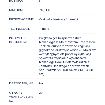
ROZMIAR
S
MATERIAŁ
PC, EPS
PRZEZNACZENIE
Kask młodzieżowy / damski
TECHNOLOGIE
In-mold
INFORMACJE
zwiększająca bezpieczeństwo
DODATKOWE
technologia In-Mold; system Progressive
Lock dla dużych możliwości regulacji
głębokości oraz wysokości; 20 otworów
wentylacyjnych dla poprawy cyrkulacji
powietrza; wyściółka wykonana w
technologii Cool-Air dla zwiększenia
komfortu i lepszego odprowadzania
potu; rozmiary: S (50-54 cm), M (54-58
cm)
DASZEK TAK/NIE
tak
OTWORY
20
WENTYLACYJNE
SZT