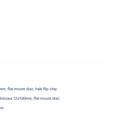
 flat-mount disc, haki flip chip
elotowa 12x100mm, flat-mount disc
ium