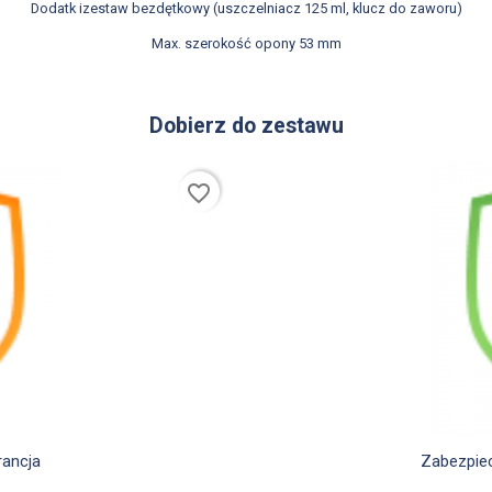
Dodatk izestaw bezdętkowy (uszczelniacz 125 ml, klucz do zaworu)
Max. szerokość opony 53 mm
Dobierz do zestawu
favorite_border
rancja
Zabezpiec