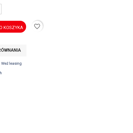
favorite_border
O KOSZYKA
RÓWNANIA
? Weź leasing
h