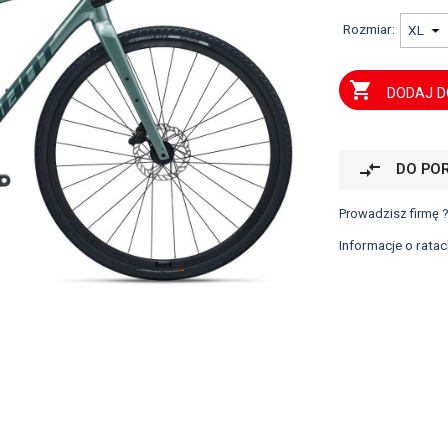
Rozmiar:

DODAJ D
compare_arrows
DO PO
Prowadzisz firmę 
Informacje o ratac