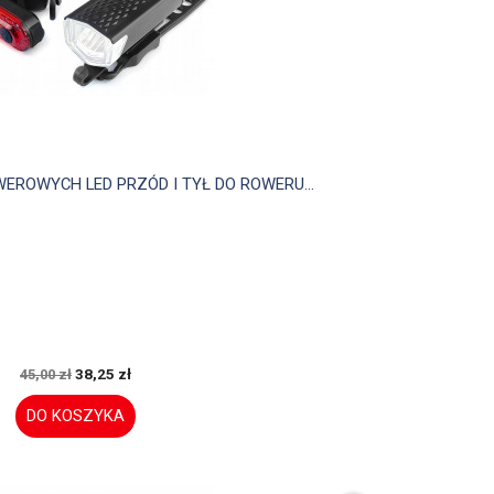

Szybki podgląd
ROWYCH LED PRZÓD I TYŁ DO ROWERU...
38,25 zł
45,00 zł
DO KOSZYKA