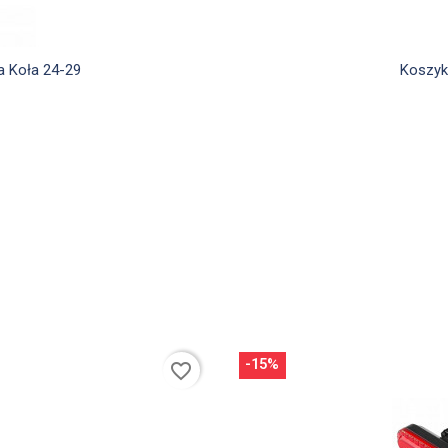
a Koła 24-29
Koszyk
-15%
favorite_border