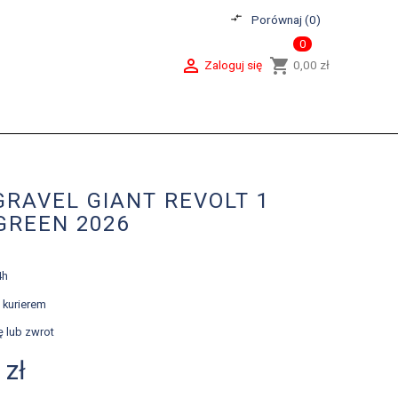
compare_arrows
Porównaj (
0
)
0

shopping_cart
Zaloguj się
0,00 zł
RAVEL GIANT REVOLT 1
GREEN 2026
4h
kurierem
ę lub zwrot
 zł