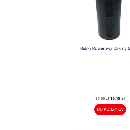

Szybki podgląd
Bidon Rowerowy Czarny 5
16,15 zł
19,00 zł
DO KOSZYKA