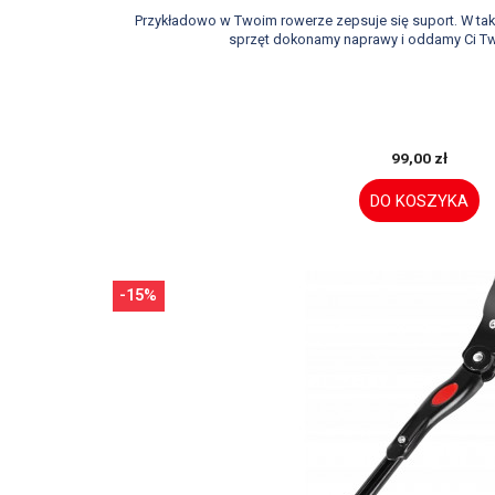
Przykładowo w Twoim rowerze zepsuje się suport. W t
sprzęt dokonamy naprawy i oddamy Ci Tw
99,00 zł
DO KOSZYKA
-15%