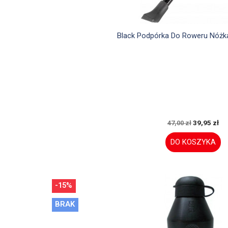

Szybki podgląd
Black Podpórka Do Roweru Nóżk
39,95 zł
47,00 zł
DO KOSZYKA
-15%
BRAK