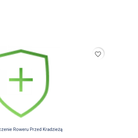
favorite_border

Szybki podgląd
zenie Roweru Przed Kradzieżą