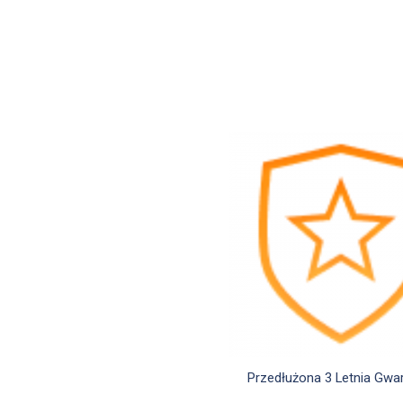

Szybki podgląd
Przedłużona 3 Letnia Gwa