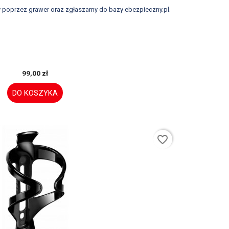
 poprzez grawer oraz zgłaszamy do bazy ebezpieczny.pl.
99,00 zł
DO KOSZYKA
favorite_border