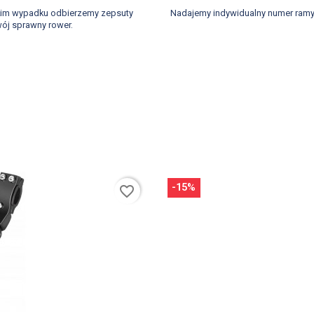
akim wypadku odbierzemy zepsuty
Nadajemy indywidualny numer ramy
ój sprawny rower.
-15%
favorite_border