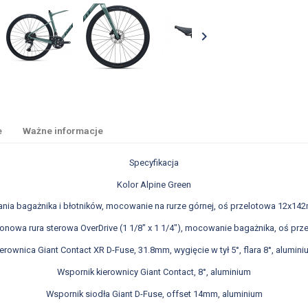

e
Ważne informacje
Specyfikacja
Kolor Alpine Green
 bagażnika i błotników, mocowanie na rurze górnej, oś przelotowa 12x142mm,
nowa rura sterowa OverDrive (1 1/8" x 1 1/4"), mocowanie bagażnika, oś prz
erownica Giant Contact XR D-Fuse, 31.8mm, wygięcie w tył 5°, flara 8°, alumin
Wspornik kierownicy Giant Contact, 8°, aluminium
Wspornik siodła Giant D-Fuse, offset 14mm, aluminium