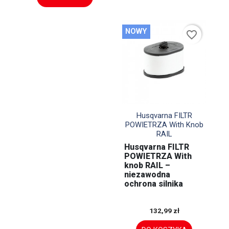
NOWY
favorite_border

Szybki podgląd
Husqvarna FILTR
POWIETRZA With Knob
RAIL
Husqvarna FILTR
POWIETRZA With
knob RAIL –
niezawodna
ochrona silnika
132,99 zł