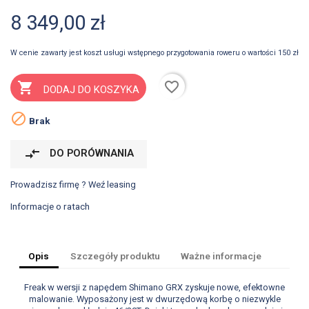
8 349,00 zł
W cenie zawarty jest koszt usługi wstępnego przygotowania roweru o wartości 150 zł
favorite_border

DODAJ DO KOSZYKA

Brak
compare_arrows
DO PORÓWNANIA
Prowadzisz firmę ? Weź leasing
Informacje o ratach
Opis
Szczegóły produktu
Ważne informacje
Freak w wersji z napędem Shimano GRX zyskuje nowe, efektowne
malowanie. Wyposażony jest w dwurzędową korbę o niezwykle