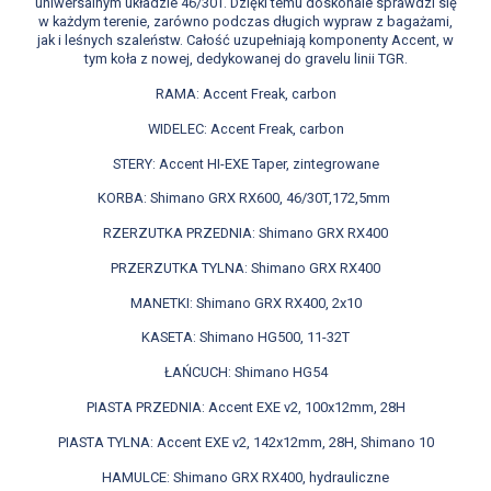
uniwersalnym układzie 46/30T. Dzięki temu doskonale sprawdzi się
w każdym terenie, zarówno podczas długich wypraw z bagażami,
jak i leśnych szaleństw. Całość uzupełniają komponenty Accent, w
tym koła z nowej, dedykowanej do gravelu linii TGR.
RAMA: Accent Freak, carbon
WIDELEC: Accent Freak, carbon
STERY: Accent HI-EXE Taper, zintegrowane
KORBA: Shimano GRX RX600, 46/30T,172,5mm
RZERZUTKA PRZEDNIA: Shimano GRX RX400
PRZERZUTKA TYLNA: Shimano GRX RX400
MANETKI: Shimano GRX RX400, 2x10
KASETA: Shimano HG500, 11-32T
ŁAŃCUCH: Shimano HG54
PIASTA PRZEDNIA: Accent EXE v2, 100x12mm, 28H
PIASTA TYLNA: Accent EXE v2, 142x12mm, 28H, Shimano 10
HAMULCE: Shimano GRX RX400, hydrauliczne