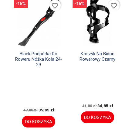
-15%
-15%
favorite_border
favorite_border


Szybki podgląd
Szybki podgląd
Black Podpórka Do
Koszyk Na Bidon
Roweru Nóżka Koła 24-
Rowerowy Czarny
29
34,85 zł
41,00 zł
39,95 zł
47,00 zł
DO KOSZYKA
DO KOSZYKA