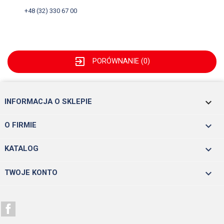
+48 (32) 330 67 00
exit_to_app
PORÓWNANIE (
0
)
keyboard_arrow_down
INFORMACJA O SKLEPIE

O FIRMIE

KATALOG

TWOJE KONTO
Facebook