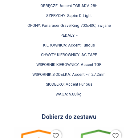
OBRĘCZE: Accent TGR ADV, 28H
SZPRYCHY: Sapim D-Light
OPONY: Panaracer GravelKing 700x43C, zwijane
PEDAŁY: -
KIEROWNICA: Accent Furious
CHWYTY KIEROWNICY: AC-TAPE
WSPORNIK KIEROWNICY: Accent TGR
WSPORNIK SIODEŁKA: Accent Fir, 27,2mm
SIODEŁKO: Accent Furious
WAGA: 9.88 kg
Dobierz do zestawu
favorite_border
favorite_border