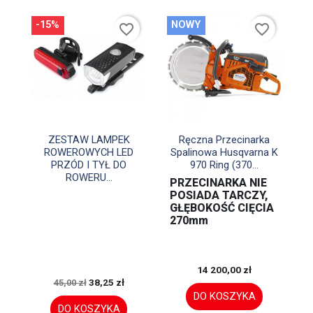
-15%
NOWY
favorite_border
favorite_border


Szybki podgląd
Szybki podgląd
ZESTAW LAMPEK
Ręczna Przecinarka
ROWEROWYCH LED
Spalinowa Husqvarna K
PRZÓD I TYŁ DO
970 Ring (370...
ROWERU...
PRZECINARKA NIE
POSIADA TARCZY,
GŁĘBOKOŚĆ CIĘCIA
270mm
14 200,00 zł
38,25 zł
45,00 zł
DO KOSZYKA
DO KOSZYKA