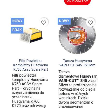
DO KOSZYKA
NOWY
NOWY
favorite_border
favorite_border
BRAK


Szybki podgląd
Szybki podgląd
Fiiltr Powietrza
Tarcza Husqvarna
Kompletny Husqvarna
VARI-CUT S45 350 Mm
K760 Assy Spare Part
Tarcza
Filtr powietrza
diamentowa
Husqvarna
kompletny Husqvarna
VARI-CUT™ S45
z serii
K760 ASSY Spare
Silver to profesjonalne
Part – oryginalna
rozwiązanie do cięcia
część zamienna do
betonu w różnych
przecinarek
warunkach. Dzięki
Husqvarna K760,
dwóm segmentom o
K770 oraz ich wersji
zróżnicowanej