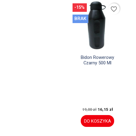
-15%
favorite_border
BRAK

Szybki podgląd
Bidon Rowerowy
Czarny 500 Ml
16,15 zł
19,00 zł
DO KOSZYKA