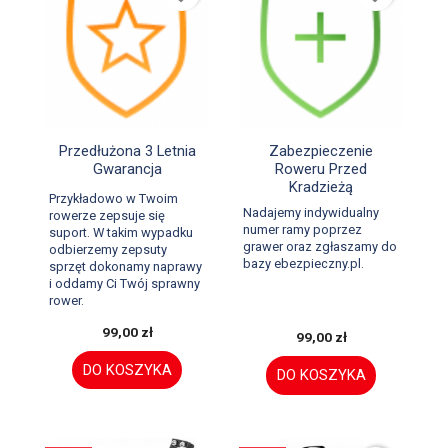


Szybki podgląd
Szybki podgląd
Przedłużona 3 Letnia
Zabezpieczenie
Gwarancja
Roweru Przed
Kradzieżą
Przykładowo w Twoim
Nadajemy indywidualny
rowerze zepsuje się
numer ramy poprzez
suport. W takim wypadku
grawer oraz zgłaszamy do
odbierzemy zepsuty
bazy ebezpieczny.pl.
sprzęt dokonamy naprawy
i oddamy Ci Twój sprawny
rower.
99,00 zł
99,00 zł
DO KOSZYKA
DO KOSZYKA