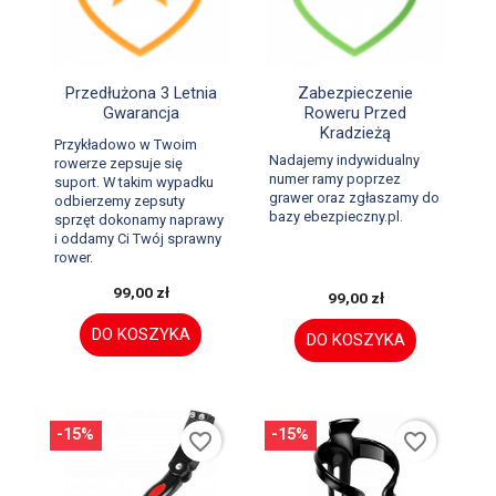


Szybki podgląd
Szybki podgląd
Przedłużona 3 Letnia
Zabezpieczenie
Gwarancja
Roweru Przed
Kradzieżą
Przykładowo w Twoim
Nadajemy indywidualny
rowerze zepsuje się
numer ramy poprzez
suport. W takim wypadku
grawer oraz zgłaszamy do
odbierzemy zepsuty
bazy ebezpieczny.pl.
sprzęt dokonamy naprawy
i oddamy Ci Twój sprawny
rower.
99,00 zł
99,00 zł
DO KOSZYKA
DO KOSZYKA
-15%
-15%
favorite_border
favorite_border