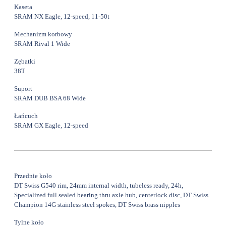
Kaseta
SRAM NX Eagle, 12-speed, 11-50t
Mechanizm korbowy
SRAM Rival 1 Wide
Zębatki
38T
Suport
SRAM DUB BSA 68 Wide
Łańcuch
SRAM GX Eagle, 12-speed
Przednie koło
DT Swiss G540 rim, 24mm internal width, tubeless ready, 24h,
Specialized full sealed bearing thru axle hub, centerlock disc, DT Swiss
Champion 14G stainless steel spokes, DT Swiss brass nipples
Tylne koło