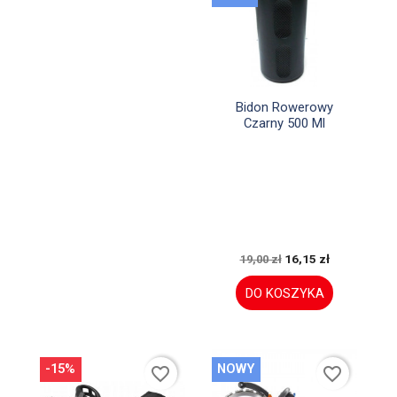

Szybki podgląd
Bidon Rowerowy
Czarny 500 Ml
16,15 zł
19,00 zł
DO KOSZYKA
-15%
NOWY
favorite_border
favorite_border