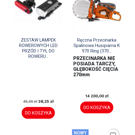


Szybki podgląd
Szybki podgląd
ZESTAW LAMPEK
Ręczna Przecinarka
ROWEROWYCH LED
Spalinowa Husqvarna K
PRZÓD I TYŁ DO
970 Ring (370...
ROWERU...
PRZECINARKA NIE
POSIADA TARCZY,
GŁĘBOKOŚĆ CIĘCIA
270mm
14 200,00 zł
38,25 zł
45,00 zł
DO KOSZYKA
DO KOSZYKA
NOWY