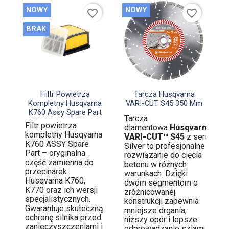
NOWY
NOWY
favorite_border
favorite_border
BRAK


Szybki podgląd
Szybki podgląd
Fiiltr Powietrza
Tarcza Husqvarna
Kompletny Husqvarna
VARI-CUT S45 350 Mm
K760 Assy Spare Part
Tarcza
Filtr powietrza
diamentowa
Husqvarna
kompletny Husqvarna
VARI-CUT™ S45
z serii
K760 ASSY Spare
Silver to profesjonalne
Part – oryginalna
rozwiązanie do cięcia
część zamienna do
betonu w różnych
przecinarek
warunkach. Dzięki
Husqvarna K760,
dwóm segmentom o
K770 oraz ich wersji
zróżnicowanej
specjalistycznych.
konstrukcji zapewnia
Gwarantuje skuteczną
mniejsze drgania,
ochronę silnika przed
niższy opór i lepsze
zanieczyszczeniami i
odprowadzanie szlamu,