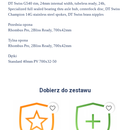
DT Swiss G540 rim, 24mm internal width, tubeless ready, 24h,
Specialized full sealed bearing thru axle hub, centerlock disc, DT Swiss
Champion 14G stainless steel spokes, DT Swiss brass nipples
Przednia opona
Rhombus Pro, 2Bliss Ready, 700x42mm
Tylna opona
Rhombus Pro, 2Bliss Ready, 700x42mm
Dętki
Standard 40mm PV 700x32-50
Dobierz do zestawu
favorite_border
favorite_border