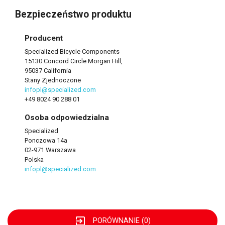
Bezpieczeństwo produktu
Producent
Specialized Bicycle Components
15130 Concord Circle Morgan Hill,
95037 California
Stany Zjednoczone
infopl@specialized.com
+49 8024 90 288 01
Osoba odpowiedzialna
Specialized
Ponczowa 14a
02-971 Warszawa
Polska
infopl@specialized.com
exit_to_app
PORÓWNANIE (
0
)