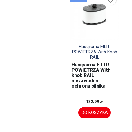
favorite_border

Szybki podgląd
Husqvarna FILTR
POWIETRZA With Knob
RAIL
Husqvarna FILTR
POWIETRZA With
knob RAIL –
niezawodna
ochrona silnika
132,99 zł
DO KOSZYKA