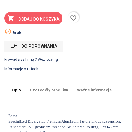
favorite_border

DODAJ DO KOSZYKA

Brak
compare_arrows
DO PORÓWNANIA
Prowadzisz firmę ? Weź leasing
Informacje o ratach
Opis
Szczegóły produktu
Ważne informacje
Rama
Specialized Diverge E5 Premium Aluminum, Future Shock suspension,
1x specific EVO geometry, threaded BB, internal routing, 12x142mm