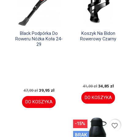


Szybki podgląd
Szybki podgląd
Black Podpórka Do
Koszyk Na Bidon
Roweru Nóżka Koła 24-
Rowerowy Czarny
29
34,85 zł
41,00 zł
39,95 zł
47,00 zł
DO KOSZYKA
DO KOSZYKA
-15%
favorite_border
BRAK