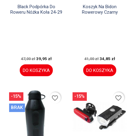


Szybki podgląd
Szybki podgląd
Black Podpórka Do
Koszyk Na Bidon
Roweru Nóżka Koła 24-29
Rowerowy Czarny
39,95 zł
34,85 zł
47,00 zł
41,00 zł
DO KOSZYKA
DO KOSZYKA
-15%
-15%
favorite_border
favorite_border
BRAK