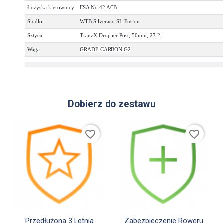
Łożyska kierownicy
FSA No.42 ACB
Siodło
WTB Silverado SL Fusion
Sztyca
TranzX Dropper Post, 50mm, 27.2
Waga
GRADE CARBON G2
Dobierz do zestawu
favorite_border
favorite_border


Szybki podgląd
Szybki podgląd
Przedłużona 3 Letnia
Zabezpieczenie Roweru