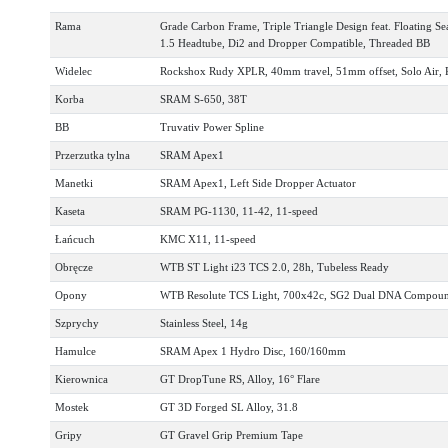
Rama
Grade Carbon Frame, Triple Triangle Design feat. Floating S
1.5 Headtube, Di2 and Dropper Compatible, Threaded BB
Widelec
Rockshox Rudy XPLR, 40mm travel, 51mm offset, Solo Air, 
Korba
SRAM S-650, 38T
BB
Truvativ Power Spline
Przerzutka tylna
SRAM Apex1
Manetki
SRAM Apex1, Left Side Dropper Actuator
Kaseta
SRAM PG-1130, 11-42, 11-speed
Łańcuch
KMC X11, 11-speed
Obręcze
WTB ST Light i23 TCS 2.0, 28h, Tubeless Ready
Opony
WTB Resolute TCS Light, 700x42c, SG2 Dual DNA Compoun
Szprychy
Stainless Steel, 14g
Hamulce
SRAM Apex 1 Hydro Disc, 160/160mm
Kierownica
GT DropTune RS, Alloy, 16° Flare
Mostek
GT 3D Forged SL Alloy, 31.8
Gripy
GT Gravel Grip Premium Tape