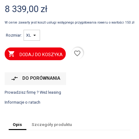
8 339,00 zł
W cenie zawarty jest koszt usługi wstępnego przygotowania roweru o wartości 150 zł
Rozmiar:
favorite_border

DODAJ DO KOSZYKA
compare_arrows
DO PORÓWNANIA
Prowadzisz firmę ? Weź leasing
Informacje o ratach
Opis
Szczegóły produktu