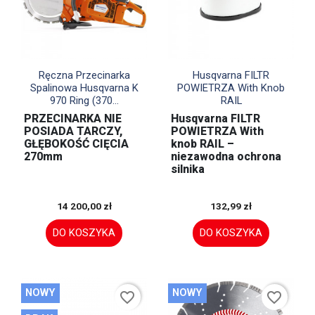


Szybki podgląd
Szybki podgląd
Ręczna Przecinarka
Husqvarna FILTR
Spalinowa Husqvarna K
POWIETRZA With Knob
970 Ring (370...
RAIL
PRZECINARKA NIE
Husqvarna FILTR
POSIADA TARCZY,
POWIETRZA With
GŁĘBOKOŚĆ CIĘCIA
knob RAIL –
270mm
niezawodna ochrona
silnika
14 200,00 zł
132,99 zł
DO KOSZYKA
DO KOSZYKA
NOWY
NOWY
favorite_border
favorite_border