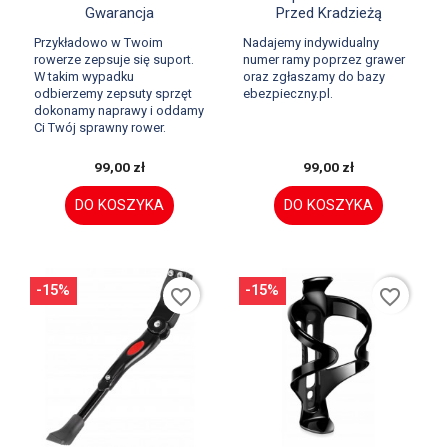
Gwarancja
Przed Kradzieżą
Przykładowo w Twoim
Nadajemy indywidualny
rowerze zepsuje się suport.
numer ramy poprzez grawer
W takim wypadku
oraz zgłaszamy do bazy
odbierzemy zepsuty sprzęt
ebezpieczny.pl.
dokonamy naprawy i oddamy
Ci Twój sprawny rower.
99,00 zł
99,00 zł
DO KOSZYKA
DO KOSZYKA
-15%
-15%
favorite_border
favorite_border