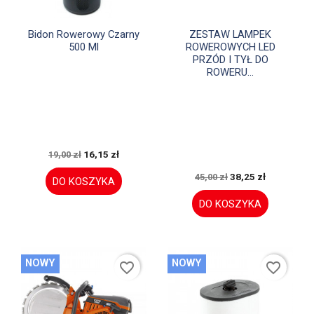


Szybki podgląd
Szybki podgląd
Bidon Rowerowy Czarny
ZESTAW LAMPEK
500 Ml
ROWEROWYCH LED
PRZÓD I TYŁ DO
ROWERU...
16,15 zł
19,00 zł
38,25 zł
45,00 zł
DO KOSZYKA
DO KOSZYKA
NOWY
NOWY
favorite_border
favorite_border