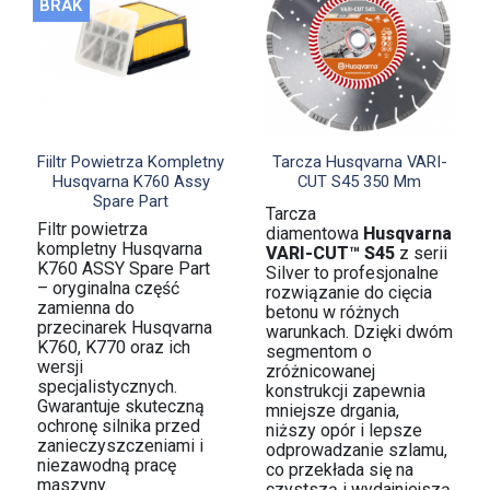
BRAK


Szybki podgląd
Szybki podgląd
Fiiltr Powietrza Kompletny
Tarcza Husqvarna VARI-
Husqvarna K760 Assy
CUT S45 350 Mm
Spare Part
Tarcza
Filtr powietrza
diamentowa
Husqvarna
kompletny Husqvarna
VARI-CUT™ S45
z serii
K760 ASSY Spare Part
Silver to profesjonalne
– oryginalna część
rozwiązanie do cięcia
zamienna do
betonu w różnych
przecinarek Husqvarna
warunkach. Dzięki dwóm
K760, K770 oraz ich
segmentom o
wersji
zróżnicowanej
specjalistycznych.
konstrukcji zapewnia
Gwarantuje skuteczną
mniejsze drgania,
ochronę silnika przed
niższy opór i lepsze
zanieczyszczeniami i
odprowadzanie szlamu,
niezawodną pracę
co przekłada się na
maszyny.
czystszą i wydajniejszą