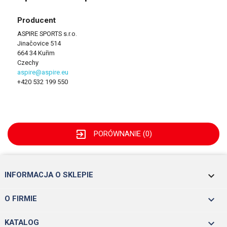
Producent
ASPIRE SPORTS s.r.o.
Jinačovice 514
664 34 Kuřim
Czechy
aspire@aspire.eu
+420 532 199 550
exit_to_app
PORÓWNANIE (
0
)
keyboard_arrow_down
INFORMACJA O SKLEPIE

O FIRMIE

KATALOG