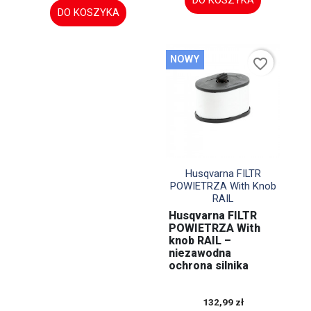
DO KOSZYKA
DO KOSZYKA
NOWY
favorite_border

Szybki podgląd
Husqvarna FILTR
POWIETRZA With Knob
RAIL
Husqvarna FILTR
POWIETRZA With
knob RAIL –
niezawodna
ochrona silnika
132,99 zł