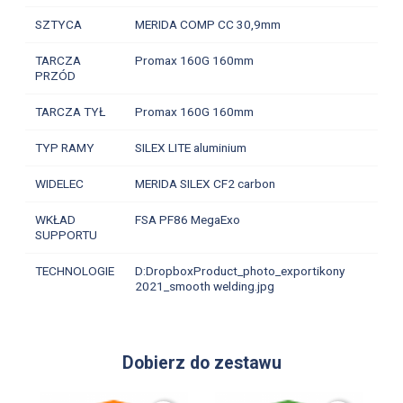
SZTYCA
MERIDA COMP CC 30,9mm
TARCZA
Promax 160G 160mm
PRZÓD
TARCZA TYŁ
Promax 160G 160mm
TYP RAMY
SILEX LITE aluminium
WIDELEC
MERIDA SILEX CF2 carbon
WKŁAD
FSA PF86 MegaExo
SUPPORTU
TECHNOLOGIE
D:DropboxProduct_photo_exportikony
2021_smooth welding.jpg
Dobierz do zestawu