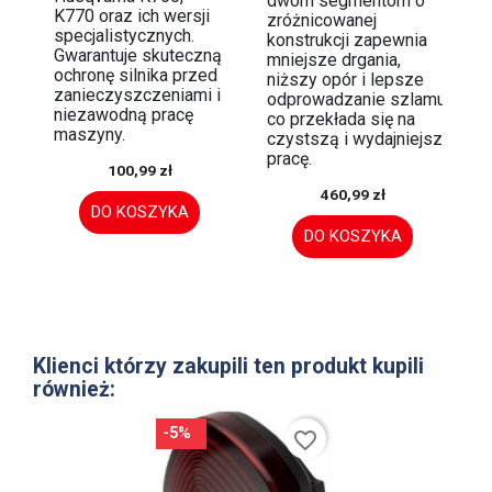
dwóm segmentom o
K770 oraz ich wersji
zróżnicowanej
specjalistycznych.
konstrukcji zapewnia
Gwarantuje skuteczną
mniejsze drgania,
ochronę silnika przed
niższy opór i lepsze
zanieczyszczeniami i
odprowadzanie szlamu,
niezawodną pracę
co przekłada się na
maszyny.
czystszą i wydajniejszą
pracę.
100,99 zł
460,99 zł
DO KOSZYKA
DO KOSZYKA
Klienci którzy zakupili ten produkt kupili
również:
-5%
favorite_border