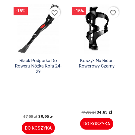
-15%
-15%
favorite_border
favorite_border


Szybki podgląd
Szybki podgląd
Black Podpórka Do
Koszyk Na Bidon
Roweru Nóżka Koła 24-
Rowerowy Czarny
29
34,85 zł
41,00 zł
39,95 zł
47,00 zł
DO KOSZYKA
DO KOSZYKA