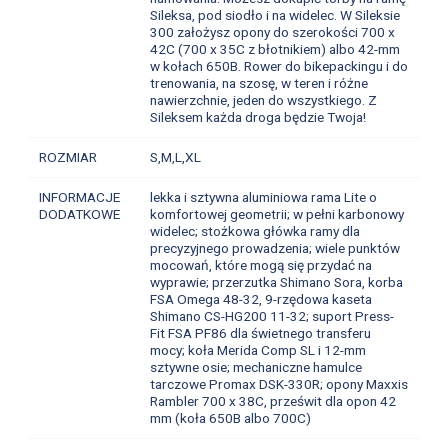
Sileksa, pod siodło i na widelec. W Sileksie
300 założysz opony do szerokości 700 x
42C (700 x 35C z błotnikiem) albo 42-mm
w kołach 650B. Rower do bikepackingu i do
trenowania, na szosę, w teren i różne
nawierzchnie, jeden do wszystkiego. Z
Sileksem każda droga będzie Twoja!
ROZMIAR
S,M,L,XL
INFORMACJE
lekka i sztywna aluminiowa rama Lite o
DODATKOWE
komfortowej geometrii; w pełni karbonowy
widelec; stożkowa główka ramy dla
precyzyjnego prowadzenia; wiele punktów
mocowań, które mogą się przydać na
wyprawie; przerzutka Shimano Sora, korba
FSA Omega 48-32, 9-rzędowa kaseta
Shimano CS-HG200 11-32; suport Press-
Fit FSA PF86 dla świetnego transferu
mocy; koła Merida Comp SL i 12-mm
sztywne osie; mechaniczne hamulce
tarczowe Promax DSK-330R; opony Maxxis
Rambler 700 x 38C, prześwit dla opon 42
mm (koła 650B albo 700C)