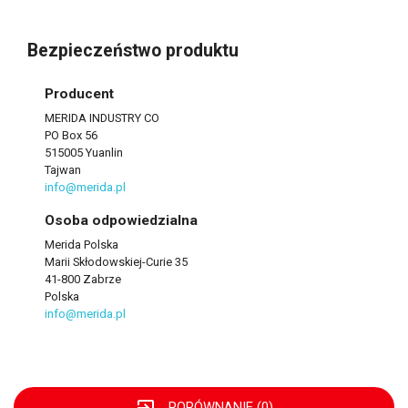
Bezpieczeństwo produktu
Producent
MERIDA INDUSTRY CO
PO Box 56
515005 Yuanlin
Tajwan
info@merida.pl
Osoba odpowiedzialna
Merida Polska
Marii Skłodowskiej-Curie 35
41-800 Zabrze
Polska
info@merida.pl
exit_to_app
PORÓWNANIE (
0
)