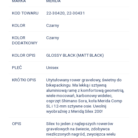
MARKA
MERIDA
KOD TOWARU
22-30420, 22-30431
KOLOR
Czarny
KOLOR
Czarny
DODATKOWY
KOLOR OPIS
GLOSSY BLACK (MATT BLACK)
PLEĆ
Unisex
KRÓTKI OPIS
Utytułowany rower gravelowy, świetny do
bikepackingu. Ma lekką i sztywną
aluminiową ramę z komfortową geometrią,
wiele mocowań, karbonowy widelec,
osprzęt Shimano Sora, koła Merida Comp
SL i 12-mm sztywne osie. Uwolnij
wyobraźnię z Meridą Silex 200!
OPIS
Silex to jeden z najlepszych rowerów
gravelowych na świecie, zdobywca
niezliczonych nagród, zwycięzca wielu