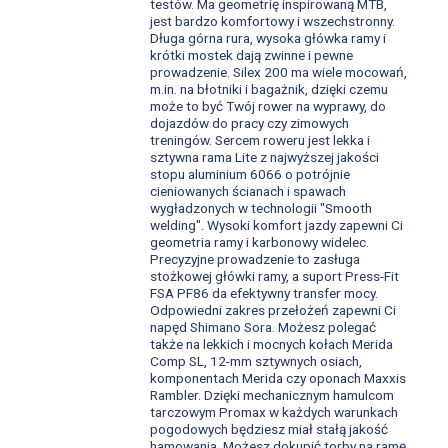
testów. Ma geometrię inspirowaną MTB,
jest bardzo komfortowy i wszechstronny.
Długa górna rura, wysoka główka ramy i
krótki mostek dają zwinne i pewne
prowadzenie. Silex 200 ma wiele mocowań,
m.in. na błotniki i bagażnik, dzięki czemu
może to być Twój rower na wyprawy, do
dojazdów do pracy czy zimowych
treningów. Sercem roweru jest lekka i
sztywna rama Lite z najwyższej jakości
stopu aluminium 6066 o potrójnie
cieniowanych ścianach i spawach
wygładzonych w technologii "Smooth
welding". Wysoki komfort jazdy zapewni Ci
geometria ramy i karbonowy widelec.
Precyzyjne prowadzenie to zasługa
stożkowej główki ramy, a suport Press-Fit
FSA PF86 da efektywny transfer mocy.
Odpowiedni zakres przełożeń zapewni Ci
napęd Shimano Sora. Możesz polegać
także na lekkich i mocnych kołach Merida
Comp SL, 12-mm sztywnych osiach,
komponentach Merida czy oponach Maxxis
Rambler. Dzięki mechanicznym hamulcom
tarczowym Promax w każdych warunkach
pogodowych będziesz miał stałą jakość
hamowania. Możesz dokupić torby na ramę