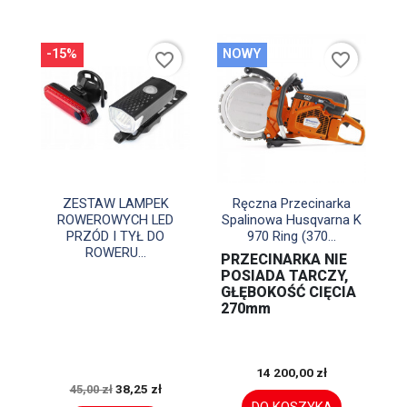
-15%
NOWY
favorite_border
favorite_border


Szybki podgląd
Szybki podgląd
ZESTAW LAMPEK
Ręczna Przecinarka
ROWEROWYCH LED
Spalinowa Husqvarna K
PRZÓD I TYŁ DO
970 Ring (370...
ROWERU...
PRZECINARKA NIE
POSIADA TARCZY,
GŁĘBOKOŚĆ CIĘCIA
270mm
14 200,00 zł
38,25 zł
45,00 zł