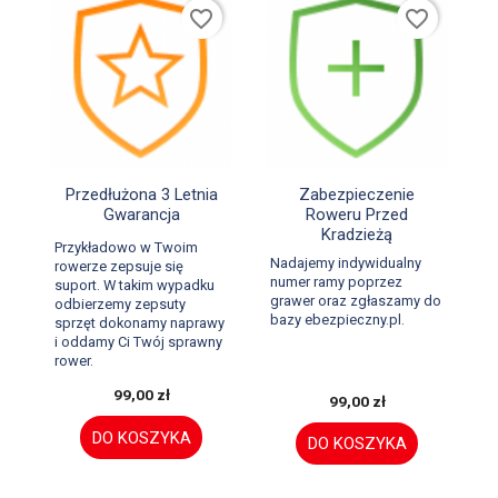
favorite_border
favorite_border


Szybki podgląd
Szybki podgląd
Przedłużona 3 Letnia
Zabezpieczenie
Gwarancja
Roweru Przed
Kradzieżą
Przykładowo w Twoim
Nadajemy indywidualny
rowerze zepsuje się
numer ramy poprzez
suport. W takim wypadku
grawer oraz zgłaszamy do
odbierzemy zepsuty
bazy ebezpieczny.pl.
sprzęt dokonamy naprawy
i oddamy Ci Twój sprawny
rower.
99,00 zł
99,00 zł
DO KOSZYKA
DO KOSZYKA