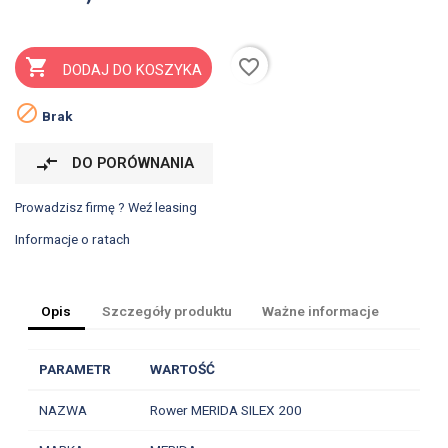
favorite_border

DODAJ DO KOSZYKA

Brak
compare_arrows
DO PORÓWNANIA
Prowadzisz firmę ? Weź leasing
Informacje o ratach
Opis
Szczegóły produktu
Ważne informacje
PARAMETR
WARTOŚĆ
NAZWA
Rower MERIDA SILEX 200