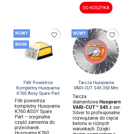
DO KOSZYKA
NOWY
NOWY
favorite_border
favorite_border
BRAK


Szybki podgląd
Szybki podgląd
Fiiltr Powietrza
Tarcza Husqvarna
Kompletny Husqvarna
VARI-CUT S45 350 Mm
K760 Assy Spare Part
Tarcza
Filtr powietrza
diamentowa
Husqvarna
kompletny Husqvarna
VARI-CUT™ S45
z serii
K760 ASSY Spare
Silver to profesjonalne
Part – oryginalna
rozwiązanie do cięcia
część zamienna do
betonu w różnych
przecinarek
warunkach. Dzięki
Husqvarna K760,