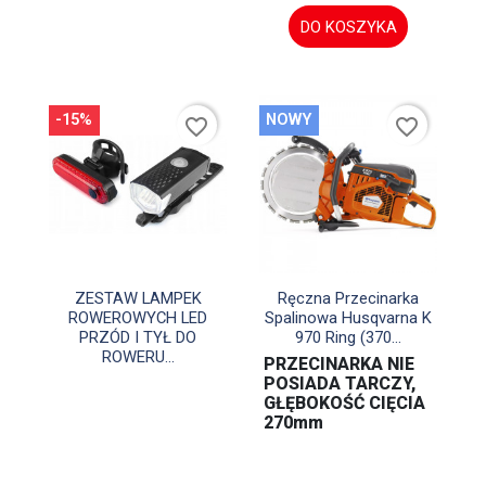
DO KOSZYKA
-15%
NOWY
favorite_border
favorite_border


Szybki podgląd
Szybki podgląd
ZESTAW LAMPEK
Ręczna Przecinarka
ROWEROWYCH LED
Spalinowa Husqvarna K
PRZÓD I TYŁ DO
970 Ring (370...
ROWERU...
PRZECINARKA NIE
POSIADA TARCZY,
GŁĘBOKOŚĆ CIĘCIA
270mm