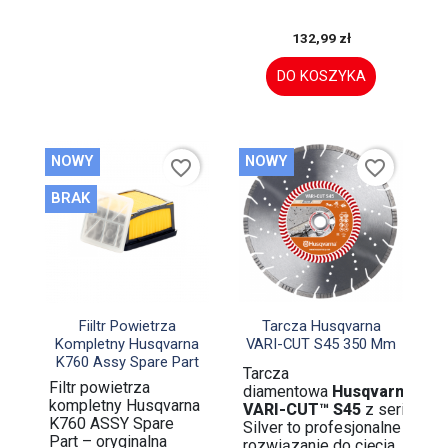
132,99 zł
DO KOSZYKA
NOWY
NOWY
favorite_border
favorite_border
BRAK


Szybki podgląd
Szybki podgląd
Fiiltr Powietrza
Tarcza Husqvarna
Kompletny Husqvarna
VARI-CUT S45 350 Mm
K760 Assy Spare Part
Tarcza
Filtr powietrza
diamentowa
Husqvarna
kompletny Husqvarna
VARI-CUT™ S45
z serii
K760 ASSY Spare
Silver to profesjonalne
Part – oryginalna
rozwiązanie do cięcia