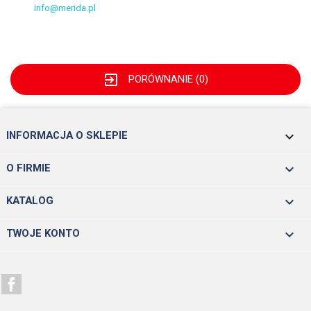
info@merida.pl
exit_to_app
PORÓWNANIE (
0
)
keyboard_arrow_down
INFORMACJA O SKLEPIE

O FIRMIE

KATALOG

TWOJE KONTO
Facebook