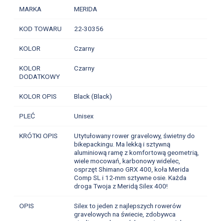
MARKA
MERIDA
KOD TOWARU
22-30356
KOLOR
Czarny
KOLOR
Czarny
DODATKOWY
KOLOR OPIS
Black (Black)
PLEĆ
Unisex
KRÓTKI OPIS
Utytułowany rower gravelowy, świetny do
bikepackingu. Ma lekką i sztywną
aluminiową ramę z komfortową geometrią,
wiele mocowań, karbonowy widelec,
osprzęt Shimano GRX 400, koła Merida
Comp SL i 12-mm sztywne osie. Każda
droga Twoja z Meridą Silex 400!
OPIS
Silex to jeden z najlepszych rowerów
gravelowych na świecie, zdobywca