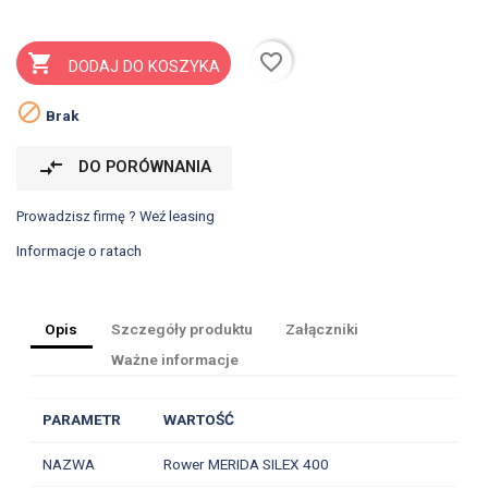
favorite_border

DODAJ DO KOSZYKA

Brak
compare_arrows
DO PORÓWNANIA
Prowadzisz firmę ? Weź leasing
Informacje o ratach
Opis
Szczegóły produktu
Załączniki
Ważne informacje
PARAMETR
WARTOŚĆ
NAZWA
Rower MERIDA SILEX 400