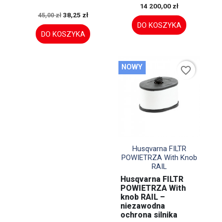
14 200,00 zł
38,25 zł
45,00 zł
DO KOSZYKA
DO KOSZYKA
NOWY
favorite_border

Szybki podgląd
Husqvarna FILTR
POWIETRZA With Knob
RAIL
Husqvarna FILTR
POWIETRZA With
knob RAIL –
niezawodna
ochrona silnika