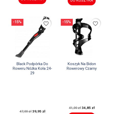
DO KOSZYKA
-15%
-15%
favorite_border
favorite_border


Szybki podgląd
Szybki podgląd
Black Podpórka Do
Koszyk Na Bidon
Roweru Nóżka Koła 24-
Rowerowy Czarny
29
34,85 zł
41,00 zł
39,95 zł
47,00 zł