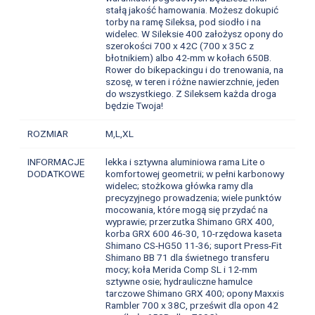
stałą jakość hamowania. Możesz dokupić
torby na ramę Sileksa, pod siodło i na
widelec. W Sileksie 400 założysz opony do
szerokości 700 x 42C (700 x 35C z
błotnikiem) albo 42-mm w kołach 650B.
Rower do bikepackingu i do trenowania, na
szosę, w teren i różne nawierzchnie, jeden
do wszystkiego. Z Sileksem każda droga
będzie Twoja!
ROZMIAR
M,L,XL
INFORMACJE
lekka i sztywna aluminiowa rama Lite o
DODATKOWE
komfortowej geometrii; w pełni karbonowy
widelec; stożkowa główka ramy dla
precyzyjnego prowadzenia; wiele punktów
mocowania, które mogą się przydać na
wyprawie; przerzutka Shimano GRX 400,
korba GRX 600 46-30, 10-rzędowa kaseta
Shimano CS-HG50 11-36; suport Press-Fit
Shimano BB 71 dla świetnego transferu
mocy; koła Merida Comp SL i 12-mm
sztywne osie; hydrauliczne hamulce
tarczowe Shimano GRX 400; opony Maxxis
Rambler 700 x 38C, prześwit dla opon 42