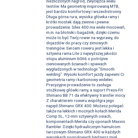
niezliczonych nagród, zwycięzca wielu
testów. Ma geometrię inspirowaną MTB,
jest bardzo komfortowy i wszechstronny.
Długa górna rura, wysoka główka ramy i
krótki mostek dają zwinne i pewne
prowadzenie. Silex 400 ma wiele mocowań,
m.in. na błotniki i bagażnik, dzięki czemu
może to być Twój rower na wyprawy, do
dojazdów do pracy czy zimowych
treningów. Sercem roweru jest lekka i
sztywna rama Lite z najwyższej jakości
stopu aluminium 6066 o potrójnie
cieniowanych ścianach i spawach
wygładzonych w technologii "Smooth
welding". Wysoki komfort jazdy zapewni Ci
geometria ramy i karbonowy widelec.
Precyzyjne prowadzenie to zasługa
stożkowej główki ramy, a suport Press-Fit
Shimano BB 71 da efektywny transfer mocy.
Z charakterem roweru współgra jego
napęd Shimano GRX 400. Możesz polegać
także na lekkich i mocnych kołach Merida
Comp SL, 12-mm sztywnych osiach,
komponentach Merida czy oponach Maxxis
Rambler. Dzięki hydraulicznym hamulcom
tarczowym Shimano GRX 400 w każdych
warunkach pogodowych będziesz miał