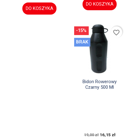
DO KOSZYKA
DO KOSZYKA
-15%
favorite_border
BRAK

Szybki podgląd
Bidon Rowerowy
Czarny 500 Ml
16,15 zł
19,00 zł