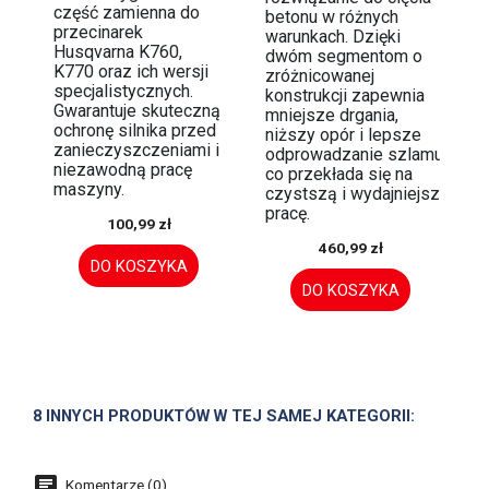
część zamienna do
betonu w różnych
przecinarek
warunkach. Dzięki
Husqvarna K760,
dwóm segmentom o
K770 oraz ich wersji
zróżnicowanej
specjalistycznych.
konstrukcji zapewnia
Gwarantuje skuteczną
mniejsze drgania,
ochronę silnika przed
niższy opór i lepsze
zanieczyszczeniami i
odprowadzanie szlamu,
niezawodną pracę
co przekłada się na
maszyny.
czystszą i wydajniejszą
pracę.
100,99 zł
460,99 zł
DO KOSZYKA
DO KOSZYKA
8 INNYCH PRODUKTÓW W TEJ SAMEJ KATEGORII:
Komentarze (0)