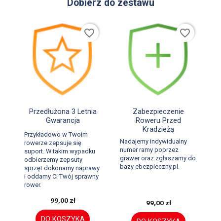
Dobierz do zestawu
favorite_border
favorite_border


Szybki podgląd
Szybki podgląd
Przedłużona 3 Letnia
Zabezpieczenie
Gwarancja
Roweru Przed
Kradzieżą
Przykładowo w Twoim
Nadajemy indywidualny
rowerze zepsuje się
numer ramy poprzez
suport. W takim wypadku
grawer oraz zgłaszamy do
odbierzemy zepsuty
bazy ebezpieczny.pl.
sprzęt dokonamy naprawy
i oddamy Ci Twój sprawny
rower.
99,00 zł
99,00 zł
DO KOSZYKA