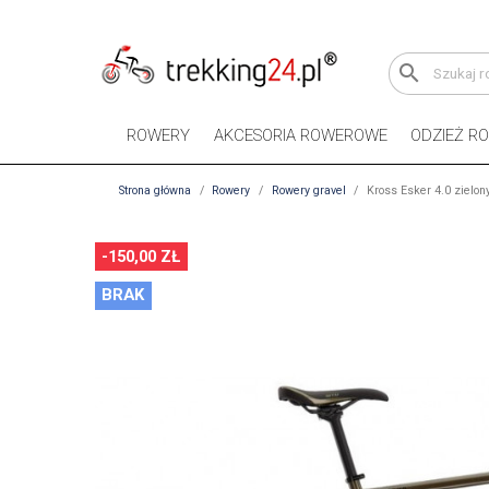
search
ROWERY
AKCESORIA ROWEROWE
ODZIEŻ R
Strona główna
Rowery
Rowery gravel
Kross Esker 4.0 zielon
-150,00 ZŁ
BRAK