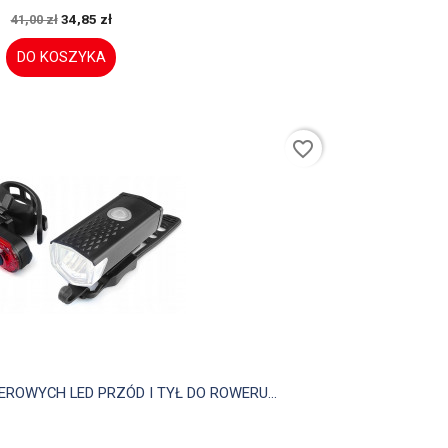
34,85 zł
41,00 zł
DO KOSZYKA
favorite_border

Szybki podgląd
OWYCH LED PRZÓD I TYŁ DO ROWERU...