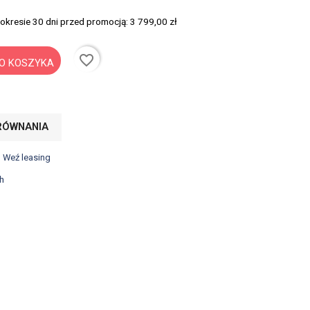
 okresie 30 dni przed promocją:
3 799,00 zł
favorite_border
O KOSZYKA
RÓWNANIA
? Weź leasing
h