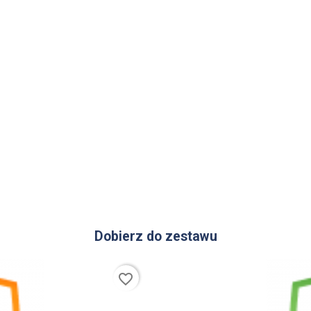
Dobierz do zestawu
favorite_border