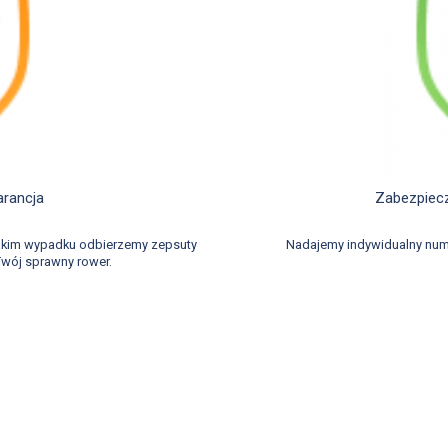
d
arancja
Zabezpiecz
takim wypadku odbierzemy zepsuty
Nadajemy indywidualny num
wój sprawny rower.