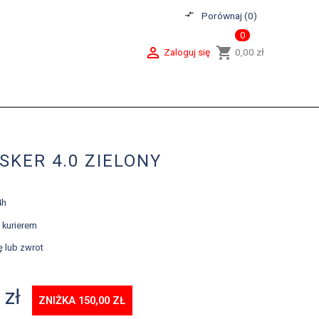
compare_arrows
Porównaj (
0
)
0

shopping_cart
Zaloguj się
0,00 zł
SKER 4.0 ZIELONY
4h
 kurierem
ę lub zwrot
 zł
ZNIŻKA 150,00 ZŁ