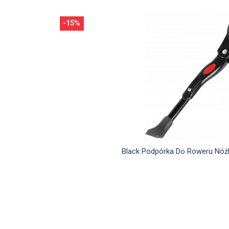
-15%

Szybki podglą
Black Podpórka Do Roweru Nóż