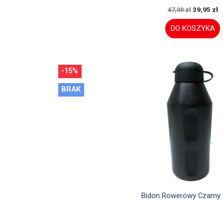
39,95 zł
47,00 zł
DO KOSZYKA
-15%
BRAK

Szybki podglą
Bidon Rowerowy Czarny 