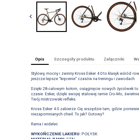

Opis
Szczegóły produktu
Załączniki
Wa
Stylowy, mocny i zwinny Kross Esker 4.0 to klasyk wśród 
jeszcze lepsze “kręcenie” czasów na treningu i zawodach.
Dzięki 28-calowym kołom, osiągnięcie nowych życiówek to
czasie. Esker, dzięki swojej stalowej ramie Cro-Mo, świe
Twój mistrzowski refleks.
Kross Esker 4.0 zabierze Cię wszędzie tam, gdzie poniesie
niezapomnianych chwil. To jak? Gotowy?
Rama i widelec
WYKOŃCZENIE LAKIERU:
POŁYSK
MATERIAŁ RAMY:
STAL