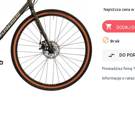
Najniższa cena w

DODAJ D

Brak
compare_arrows
DO PO
Prowadzisz firmę 
Informacje o ratac