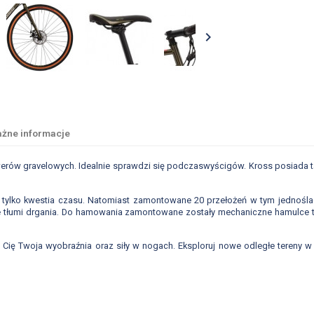

żne informacje
rowerów gravelowych. Idealnie sprawdzi się podczaswyścigów. Kross posiada 
 tylko kwestia czasu. Natomiast zamontowane 20 przełożeń w tym jednośladz
tnie tłumi drgania. Do hamowania zamontowane zostały mechaniczne hamulce t
 Cię Twoja wyobraźnia oraz siły w nogach. Eksploruj nowe odległe tereny w o