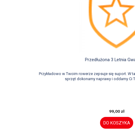

Szybki podglą
Przedłużona 3 Letnia Gw
Przykładowo w Twoim rowerze zepsuje się suport. W 
sprzęt dokonamy naprawy i oddamy Ci T
99,00 zł
DO KOSZYKA