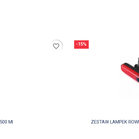
-15%
favorite_border
d
500 Ml
ZESTAW LAMPEK ROWER