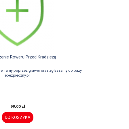

Szybki podgląd
enie Roweru Przed Kradzieżą
er ramy poprzez grawer oraz zgłaszamy do bazy
ebezpieczny.pl.
99,00 zł
DO KOSZYKA