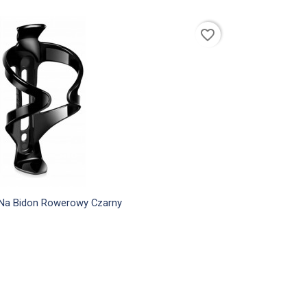
favorite_border

Szybki podgląd
Na Bidon Rowerowy Czarny