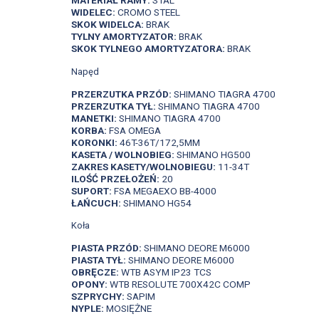
WIDELEC:
CROMO STEEL
SKOK WIDELCA:
BRAK
TYLNY AMORTYZATOR:
BRAK
SKOK TYLNEGO AMORTYZATORA:
BRAK
Napęd
PRZERZUTKA PRZÓD:
SHIMANO TIAGRA 4700
PRZERZUTKA TYŁ:
SHIMANO TIAGRA 4700
MANETKI:
SHIMANO TIAGRA 4700
KORBA:
FSA OMEGA
KORONKI:
46T-36T/172,5MM
KASETA / WOLNOBIEG:
SHIMANO HG500
ZAKRES KASETY/WOLNOBIEGU:
11-34T
ILOŚĆ PRZEŁOŻEŃ:
20
SUPORT:
FSA MEGAEXO BB-4000
ŁAŃCUCH:
SHIMANO HG54
Koła
PIASTA PRZÓD:
SHIMANO DEORE M6000
PIASTA TYŁ:
SHIMANO DEORE M6000
OBRĘCZE:
WTB ASYM IP23 TCS
OPONY:
WTB RESOLUTE 700X42C COMP
SZPRYCHY:
SAPIM
NYPLE:
MOSIĘŻNE