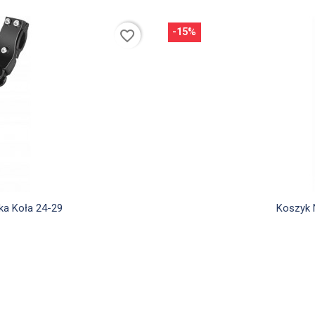
-15%
favorite_border
d
ka Koła 24-29
Koszyk 