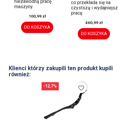
niezawodną pracę
co przekłada się na
maszyny.
czystszą i wydajniejszą
pracę.
100,99 zł
460,99 zł
DO KOSZYKA
DO KOSZYKA
Klienci którzy zakupili ten produkt kupili
również:
-12,7%
favorite_border