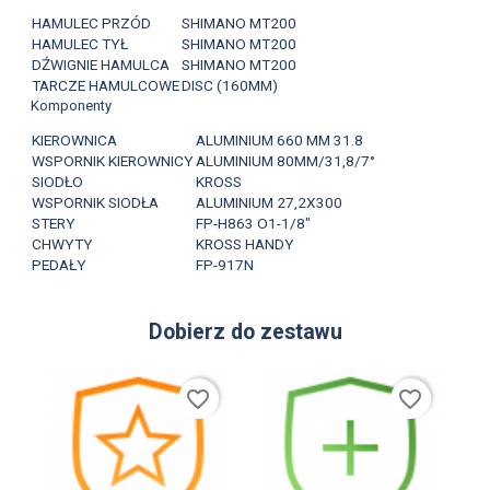
HAMULEC PRZÓD
SHIMANO MT200
HAMULEC TYŁ
SHIMANO MT200
DŹWIGNIE HAMULCA
SHIMANO MT200
TARCZE HAMULCOWE
DISC (160MM)
Komponenty
KIEROWNICA
ALUMINIUM 660 MM 31.8
WSPORNIK KIEROWNICY
ALUMINIUM 80MM/31,8/7°
SIODŁO
KROSS
WSPORNIK SIODŁA
ALUMINIUM 27,2X300
STERY
FP-H863 O1-1/8"
CHWYTY
KROSS HANDY
PEDAŁY
FP-917N
Dobierz do zestawu
favorite_border
favorite_border