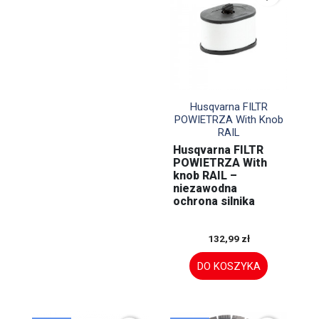

Szybki podgląd
Husqvarna FILTR
POWIETRZA With Knob
RAIL
Husqvarna FILTR
POWIETRZA With
knob RAIL –
niezawodna
ochrona silnika
132,99 zł
DO KOSZYKA