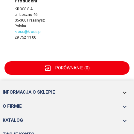
Producent
KROSS S.A.
ul. Leszno 46
06-300 Przasnysz
Polska
kross@kross.pl
29 752 11 00
exit_to_app
PORÓWNANIE (
0
)
keyboard_arrow_down
INFORMACJA O SKLEPIE

O FIRMIE

KATALOG