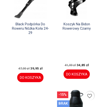


Szybki podgląd
Szybki podgląd
Black Podpórka Do
Koszyk Na Bidon
Roweru Nóżka Koła 24-
Rowerowy Czarny
29
34,85 zł
41,00 zł
39,95 zł
47,00 zł
DO KOSZYKA
DO KOSZYKA
-15%
favorite_border
BRAK