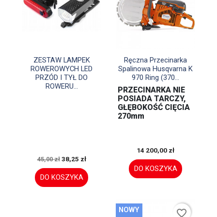


Szybki podgląd
Szybki podgląd
ZESTAW LAMPEK
Ręczna Przecinarka
ROWEROWYCH LED
Spalinowa Husqvarna K
PRZÓD I TYŁ DO
970 Ring (370...
ROWERU...
PRZECINARKA NIE
POSIADA TARCZY,
GŁĘBOKOŚĆ CIĘCIA
270mm
14 200,00 zł
38,25 zł
45,00 zł
DO KOSZYKA
DO KOSZYKA
NOWY
favorite_border