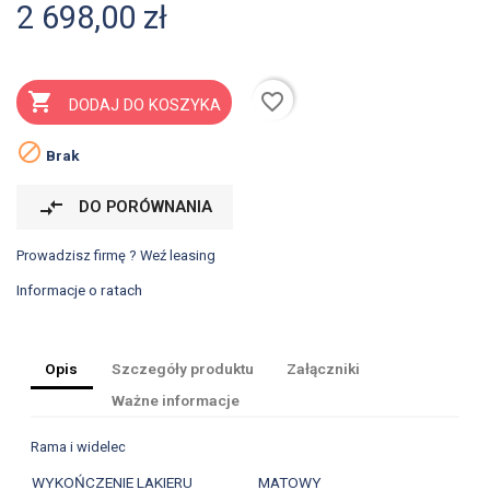
2 698,00 zł
favorite_border

DODAJ DO KOSZYKA

Brak
compare_arrows
DO PORÓWNANIA
Prowadzisz firmę ? Weź leasing
Informacje o ratach
Opis
Szczegóły produktu
Załączniki
Ważne informacje
Rama i widelec
WYKOŃCZENIE LAKIERU
MATOWY