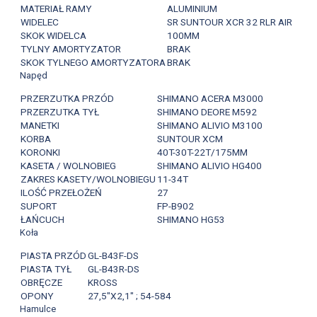
MATERIAŁ RAMY
ALUMINIUM
WIDELEC
SR SUNTOUR XCR 32 RLR AIR
SKOK WIDELCA
100MM
TYLNY AMORTYZATOR
BRAK
SKOK TYLNEGO AMORTYZATORA
BRAK
Napęd
PRZERZUTKA PRZÓD
SHIMANO ACERA M3000
PRZERZUTKA TYŁ
SHIMANO DEORE M592
MANETKI
SHIMANO ALIVIO M3100
KORBA
SUNTOUR XCM
KORONKI
40T-30T-22T/175MM
KASETA / WOLNOBIEG
SHIMANO ALIVIO HG400
ZAKRES KASETY/WOLNOBIEGU
11-34T
ILOŚĆ PRZEŁOŻEŃ
27
SUPORT
FP-B902
ŁAŃCUCH
SHIMANO HG53
Koła
PIASTA PRZÓD
GL-B43F-DS
PIASTA TYŁ
GL-B43R-DS
OBRĘCZE
KROSS
OPONY
27,5"X2,1" ; 54-584
Hamulce