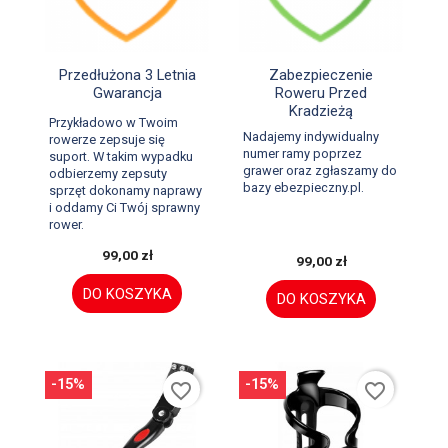


Szybki podgląd
Szybki podgląd
Przedłużona 3 Letnia
Zabezpieczenie
Gwarancja
Roweru Przed
Kradzieżą
Przykładowo w Twoim
Nadajemy indywidualny
rowerze zepsuje się
numer ramy poprzez
suport. W takim wypadku
grawer oraz zgłaszamy do
odbierzemy zepsuty
bazy ebezpieczny.pl.
sprzęt dokonamy naprawy
i oddamy Ci Twój sprawny
rower.
99,00 zł
99,00 zł
DO KOSZYKA
DO KOSZYKA
-15%
-15%
favorite_border
favorite_border