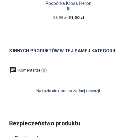

Szybki podgląd
Podpórka Kross Heron
III
51,50 zł
58,99 zł
8 INNYCH PRODUKTÓW W TEJ SAMEJ KATEGORII:
Komentarze (0)
Na razie nie dodano żadnej recenzji.
Bezpieczeństwo produktu