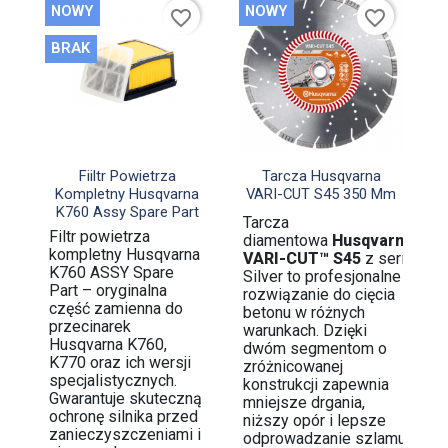
NOWY
NOWY
favorite_border
favorite_border
BRAK


Szybki podgląd
Szybki podgląd
Fiiltr Powietrza
Tarcza Husqvarna
Kompletny Husqvarna
VARI-CUT S45 350 Mm
K760 Assy Spare Part
Tarcza
Filtr powietrza
diamentowa
Husqvarna
kompletny Husqvarna
VARI-CUT™ S45
z serii
K760 ASSY Spare
Silver to profesjonalne
Part – oryginalna
rozwiązanie do cięcia
część zamienna do
betonu w różnych
przecinarek
warunkach. Dzięki
Husqvarna K760,
dwóm segmentom o
K770 oraz ich wersji
zróżnicowanej
specjalistycznych.
konstrukcji zapewnia
Gwarantuje skuteczną
mniejsze drgania,
ochronę silnika przed
niższy opór i lepsze
zanieczyszczeniami i
odprowadzanie szlamu,