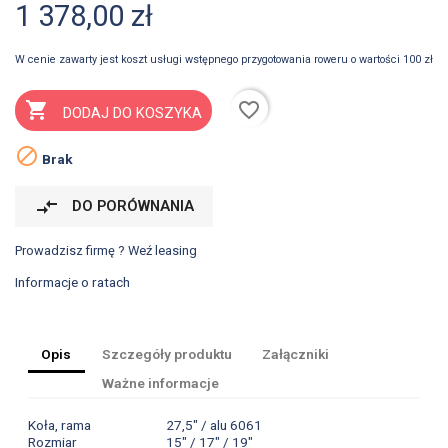
1 378,00 zł
W cenie zawarty jest koszt usługi wstępnego przygotowania roweru o wartości 100 zł
favorite_border

DODAJ DO KOSZYKA

Brak
compare_arrows
DO PORÓWNANIA
Prowadzisz firmę ? Weź leasing
Informacje o ratach
Opis
Szczegóły produktu
Załączniki
Ważne informacje
Koła, rama
27,5" / alu 6061
Rozmiar
15" / 17" / 19"