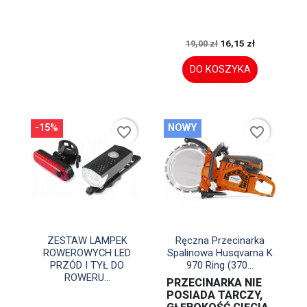
16,15 zł
19,00 zł
DO KOSZYKA
-15%
NOWY
favorite_border
favorite_border


Szybki podgląd
Szybki podgląd
ZESTAW LAMPEK
Ręczna Przecinarka
ROWEROWYCH LED
Spalinowa Husqvarna K
PRZÓD I TYŁ DO
970 Ring (370...
ROWERU...
PRZECINARKA NIE
POSIADA TARCZY,