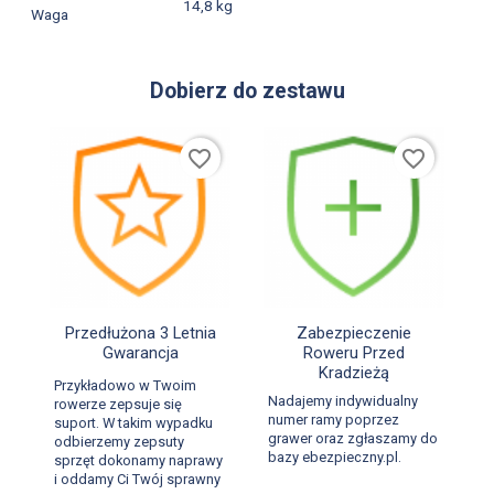
14,8 kg
Waga
Dobierz do zestawu
favorite_border
favorite_border


Szybki podgląd
Szybki podgląd
Przedłużona 3 Letnia
Zabezpieczenie
Gwarancja
Roweru Przed
Kradzieżą
Przykładowo w Twoim
Nadajemy indywidualny
rowerze zepsuje się
numer ramy poprzez
suport. W takim wypadku
grawer oraz zgłaszamy do
odbierzemy zepsuty
bazy ebezpieczny.pl.
sprzęt dokonamy naprawy
i oddamy Ci Twój sprawny