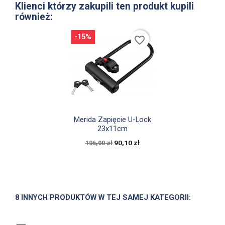
Klienci którzy zakupili ten produkt kupili
również:
-15%
favorite_border

Szybki podgląd
Merida Zapięcie U-Lock
23x11cm
90,10 zł
106,00 zł
8 INNYCH PRODUKTÓW W TEJ SAMEJ KATEGORII: