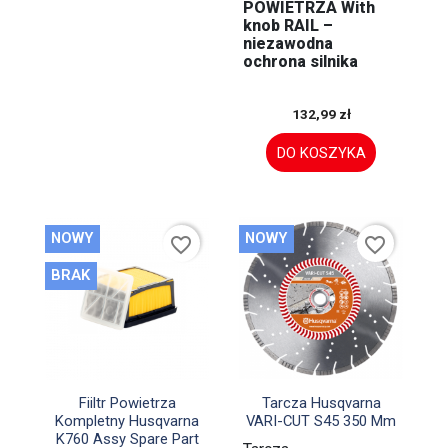
POWIETRZA With
knob RAIL –
niezawodna
ochrona silnika
132,99 zł
DO KOSZYKA
NOWY
NOWY
favorite_border
favorite_border
BRAK


Szybki podgląd
Szybki podgląd
Fiiltr Powietrza
Tarcza Husqvarna
Kompletny Husqvarna
VARI-CUT S45 350 Mm
K760 Assy Spare Part