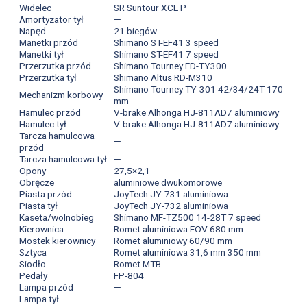
Widelec
SR Suntour XCE P
Amortyzator tył
—
Napęd
21 biegów
Manetki przód
Shimano ST-EF41 3 speed
Manetki tył
Shimano ST-EF41 7 speed
Przerzutka przód
Shimano Tourney FD-TY300
Przerzutka tył
Shimano Altus RD-M310
Shimano Tourney TY-301 42/34/24T 170
Mechanizm korbowy
mm
Hamulec przód
V-brake Alhonga HJ-811AD7 aluminiowy
Hamulec tył
V-brake Alhonga HJ-811AD7 aluminiowy
Tarcza hamulcowa
—
przód
Tarcza hamulcowa tył
—
Opony
27,5×2,1
Obręcze
aluminiowe dwukomorowe
Piasta przód
JoyTech JY-731 aluminiowa
Piasta tył
JoyTech JY-732 aluminiowa
Kaseta/wolnobieg
Shimano MF-TZ500 14-28T 7 speed
Kierownica
Romet aluminiowa FOV 680 mm
Mostek kierownicy
Romet aluminiowy 60/90 mm
Sztyca
Romet aluminiowa 31,6 mm 350 mm
Siodło
Romet MTB
Pedały
FP-804
Lampa przód
—
Lampa tył
—