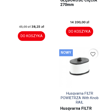
GŁĘBOKOŚĆ CIĘCIA
270mm
14 200,00 zł
38,25 zł
45,00 zł
DO KOSZYKA
DO KOSZYKA
NOWY
favorite_border

Szybki podgląd
Husqvarna FILTR
POWIETRZA With Knob
RAIL
Husqvarna FILTR