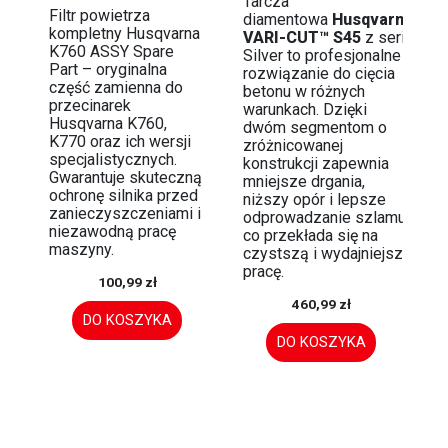
Tarcza
Filtr powietrza
diamentowa
Husqvarna
kompletny Husqvarna
VARI-CUT™ S45
z serii
K760 ASSY Spare
Silver to profesjonalne
Part – oryginalna
rozwiązanie do cięcia
część zamienna do
betonu w różnych
przecinarek
warunkach. Dzięki
Husqvarna K760,
dwóm segmentom o
K770 oraz ich wersji
zróżnicowanej
specjalistycznych.
konstrukcji zapewnia
Gwarantuje skuteczną
mniejsze drgania,
ochronę silnika przed
niższy opór i lepsze
zanieczyszczeniami i
odprowadzanie szlamu,
niezawodną pracę
co przekłada się na
maszyny.
czystszą i wydajniejszą
pracę.
100,99 zł
460,99 zł
DO KOSZYKA
DO KOSZYKA