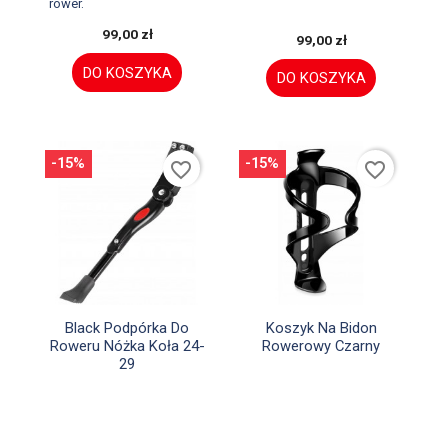
rower.
99,00 zł
99,00 zł
DO KOSZYKA
DO KOSZYKA
-15%
-15%
favorite_border
favorite_border


Szybki podgląd
Szybki podgląd
Black Podpórka Do
Koszyk Na Bidon
Roweru Nóżka Koła 24-
Rowerowy Czarny
29