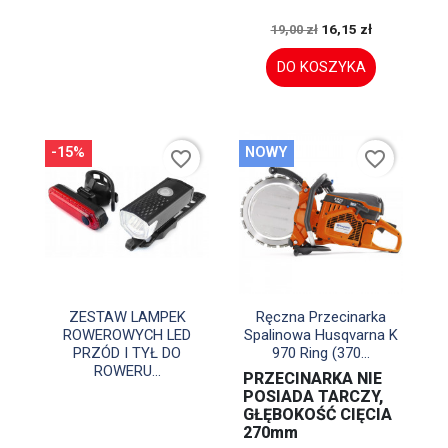
16,15 zł
19,00 zł
DO KOSZYKA
-15%
NOWY
favorite_border
favorite_border


Szybki podgląd
Szybki podgląd
ZESTAW LAMPEK
Ręczna Przecinarka
ROWEROWYCH LED
Spalinowa Husqvarna K
PRZÓD I TYŁ DO
970 Ring (370...
ROWERU...
PRZECINARKA NIE
POSIADA TARCZY,
GŁĘBOKOŚĆ CIĘCIA
270mm