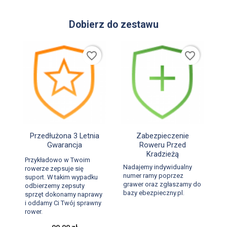
Dobierz do zestawu
favorite_border
favorite_border


Szybki podgląd
Szybki podgląd
Przedłużona 3 Letnia
Zabezpieczenie
Gwarancja
Roweru Przed
Kradzieżą
Przykładowo w Twoim
Nadajemy indywidualny
rowerze zepsuje się
numer ramy poprzez
suport. W takim wypadku
grawer oraz zgłaszamy do
odbierzemy zepsuty
bazy ebezpieczny.pl.
sprzęt dokonamy naprawy
i oddamy Ci Twój sprawny
rower.