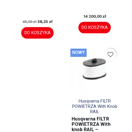
14 200,00 zł
38,25 zł
45,00 zł
DO KOSZYKA
DO KOSZYKA
NOWY
favorite_border

Szybki podgląd
Husqvarna FILTR
POWIETRZA With Knob
RAIL
Husqvarna FILTR
POWIETRZA With
knob RAIL –