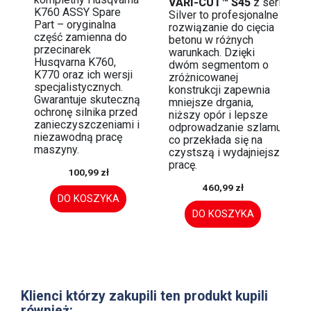
VARI-CUT™ S45
z serii
K760 ASSY Spare
Silver to profesjonalne
Part – oryginalna
rozwiązanie do cięcia
część zamienna do
betonu w różnych
przecinarek
warunkach. Dzięki
Husqvarna K760,
dwóm segmentom o
K770 oraz ich wersji
zróżnicowanej
specjalistycznych.
konstrukcji zapewnia
Gwarantuje skuteczną
mniejsze drgania,
ochronę silnika przed
niższy opór i lepsze
zanieczyszczeniami i
odprowadzanie szlamu,
niezawodną pracę
co przekłada się na
maszyny.
czystszą i wydajniejszą
pracę.
100,99 zł
460,99 zł
DO KOSZYKA
DO KOSZYKA
Klienci którzy zakupili ten produkt kupili
również: