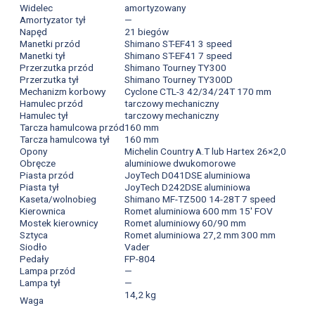
Widelec
amortyzowany
Amortyzator tył
—
Napęd
21 biegów
Manetki przód
Shimano ST-EF41 3 speed
Manetki tył
Shimano ST-EF41 7 speed
Przerzutka przód
Shimano Tourney TY300
Przerzutka tył
Shimano Tourney TY300D
Mechanizm korbowy
Cyclone CTL-3 42/34/24T 170 mm
Hamulec przód
tarczowy mechaniczny
Hamulec tył
tarczowy mechaniczny
Tarcza hamulcowa przód
160 mm
Tarcza hamulcowa tył
160 mm
Opony
Michelin Country A.T lub Hartex 26×2,0
Obręcze
aluminiowe dwukomorowe
Piasta przód
JoyTech D041DSE aluminiowa
Piasta tył
JoyTech D242DSE aluminiowa
Kaseta/wolnobieg
Shimano MF-TZ500 14-28T 7 speed
Kierownica
Romet aluminiowa 600 mm 15' FOV
Mostek kierownicy
Romet aluminiowy 60/90 mm
Sztyca
Romet aluminiowa 27,2 mm 300 mm
Siodło
Vader
Pedały
FP-804
Lampa przód
—
Lampa tył
—
14,2 kg
Waga