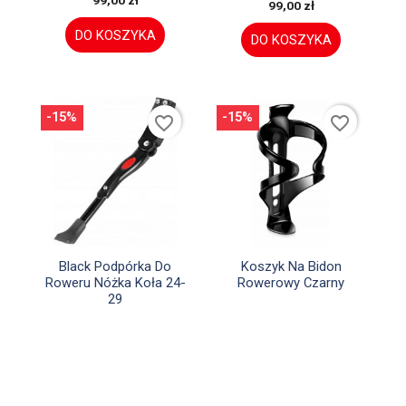
99,00 zł
99,00 zł
DO KOSZYKA
DO KOSZYKA
-15%
-15%
favorite_border
favorite_border


Szybki podgląd
Szybki podgląd
Black Podpórka Do
Koszyk Na Bidon
Roweru Nóżka Koła 24-
Rowerowy Czarny
29