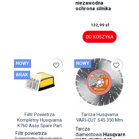
niezawodna
ochrona silnika
132,99 zł
DO KOSZYKA
NOWY
NOWY
favorite_border
favorite_border
BRAK


Szybki podgląd
Szybki podgląd
Fiiltr Powietrza
Tarcza Husqvarna
Kompletny Husqvarna
VARI-CUT S45 350 Mm
K760 Assy Spare Part
Tarcza
Filtr powietrza
diamentowa
Husqvarna
kompletny Husqvarna