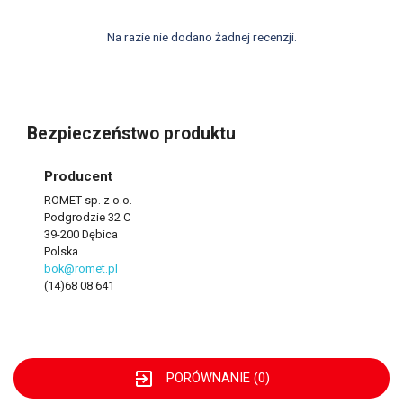
Na razie nie dodano żadnej recenzji.
Bezpieczeństwo produktu
Producent
ROMET sp. z o.o.
Podgrodzie 32 C
39-200 Dębica
Polska
bok@romet.pl
(14)68 08 641
exit_to_app
PORÓWNANIE (
0
)