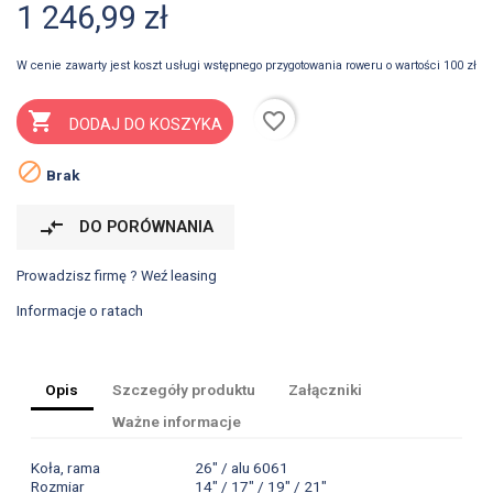
1 246,99 zł
W cenie zawarty jest koszt usługi wstępnego przygotowania roweru o wartości 100 zł
favorite_border

DODAJ DO KOSZYKA

Brak
compare_arrows
DO PORÓWNANIA
Prowadzisz firmę ? Weź leasing
Informacje o ratach
Opis
Szczegóły produktu
Załączniki
Ważne informacje
Koła, rama
26" / alu 6061
Rozmiar
14" / 17" / 19" / 21"