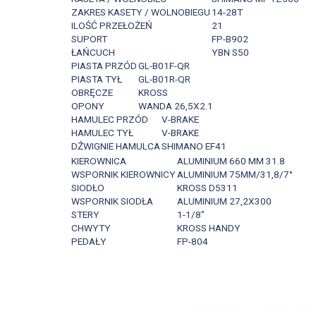
ZAKRES KASETY / WOLNOBIEGU
14-28T
ILOŚĆ PRZEŁOŻEŃ
21
SUPORT
FP-B902
ŁAŃCUCH
YBN S50
PIASTA PRZÓD
GL-B01F-QR
PIASTA TYŁ
GL-B01R-QR
OBRĘCZE
KROSS
OPONY
WANDA 26,5X2.1
HAMULEC PRZÓD
V-BRAKE
HAMULEC TYŁ
V-BRAKE
DŹWIGNIE HAMULCA
SHIMANO EF41
KIEROWNICA
ALUMINIUM 660 MM 31.8
WSPORNIK KIEROWNICY
ALUMINIUM 75MM/31,8/7°
SIODŁO
KROSS D5311
WSPORNIK SIODŁA
ALUMINIUM 27,2X300
STERY
1-1/8"
CHWYTY
KROSS HANDY
PEDAŁY
FP-804