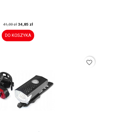
34,85 zł
41,00 zł
DO KOSZYKA
favorite_border