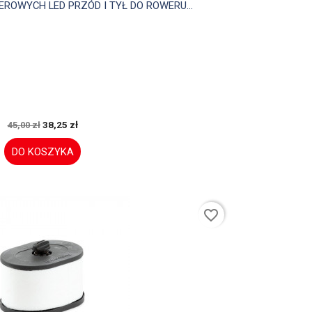

Szybki podgląd
OWYCH LED PRZÓD I TYŁ DO ROWERU...
38,25 zł
45,00 zł
DO KOSZYKA
favorite_border