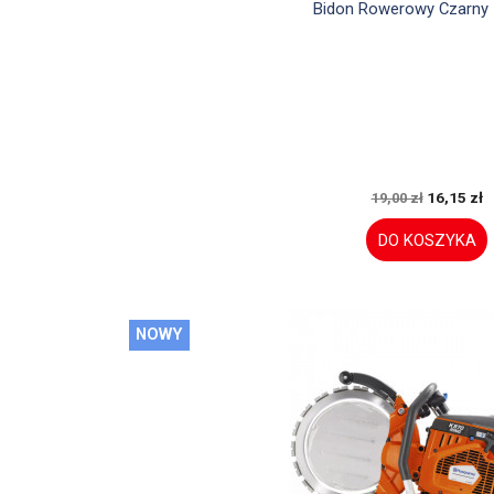

Szybki podglą
Bidon Rowerowy Czarny 
16,15 zł
19,00 zł
DO KOSZYKA
NOWY