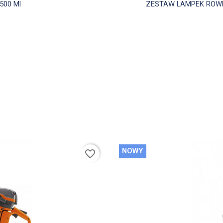
d
500 Ml
ZESTAW LAMPEK ROWER
NOWY
favorite_border