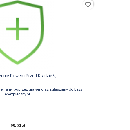
favorite_border

Szybki podgląd
enie Roweru Przed Kradzieżą
er ramy poprzez grawer oraz zgłaszamy do bazy
ebezpieczny.pl.
99,00 zł