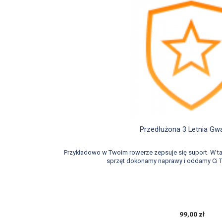

Szybki podglą
Przedłużona 3 Letnia Gw
Przykładowo w Twoim rowerze zepsuje się suport. W 
sprzęt dokonamy naprawy i oddamy Ci T
99,00 zł