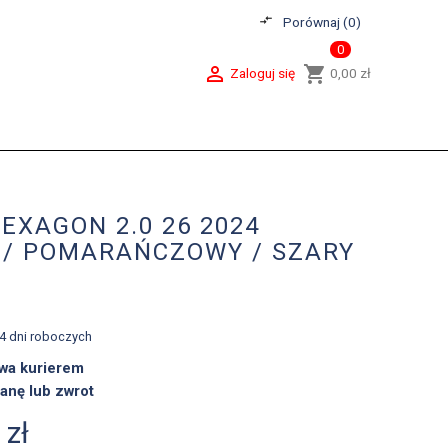
compare_arrows
Porównaj (
0
)
0

shopping_cart
Zaloguj się
0,00 zł
EXAGON 2.0 26 2024
 / POMARAŃCZOWY / SZARY
-4 dni roboczych
wa kurierem
anę lub zwrot
 zł