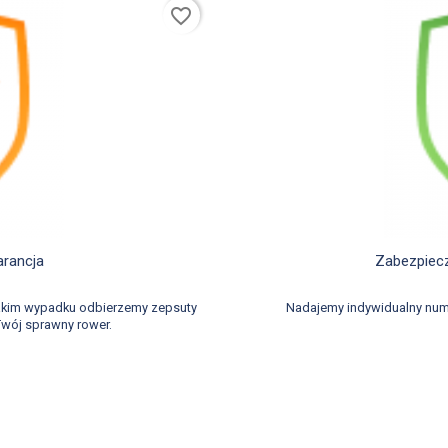
favorite_border
d
arancja
Zabezpiecz
takim wypadku odbierzemy zepsuty
Nadajemy indywidualny num
wój sprawny rower.