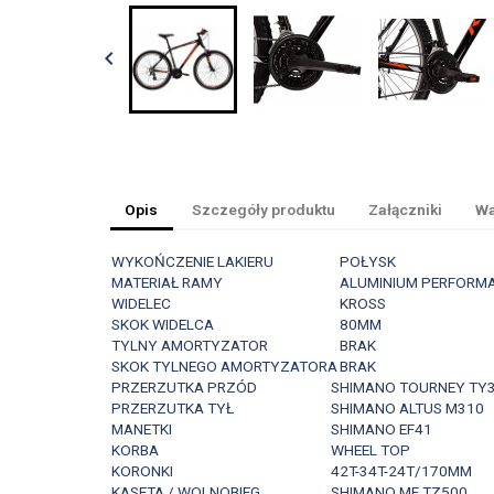

Opis
Szczegóły produktu
Załączniki
Wa
WYKOŃCZENIE LAKIERU
POŁYSK
MATERIAŁ RAMY
ALUMINIUM PERFORM
WIDELEC
KROSS
SKOK WIDELCA
80MM
TYLNY AMORTYZATOR
BRAK
SKOK TYLNEGO AMORTYZATORA
BRAK
PRZERZUTKA PRZÓD
SHIMANO TOURNEY TY
PRZERZUTKA TYŁ
SHIMANO ALTUS M310
MANETKI
SHIMANO EF41
KORBA
WHEEL TOP
KORONKI
42T-34T-24T/170MM
KASETA / WOLNOBIEG
SHIMANO MF TZ500