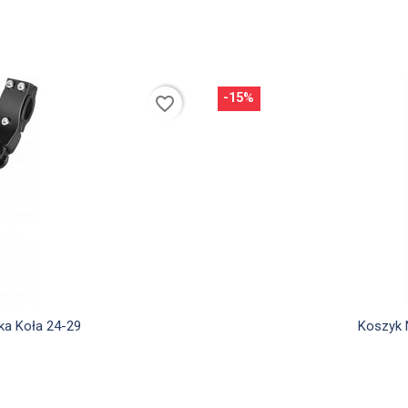
-15%
favorite_border
d
ka Koła 24-29
Koszyk 