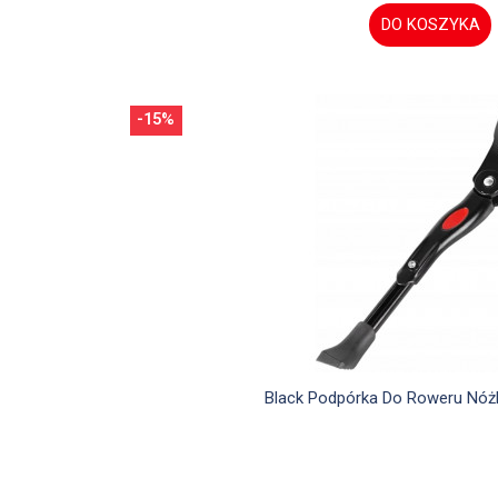
DO KOSZYKA
-15%

Szybki podglą
Black Podpórka Do Roweru Nóż