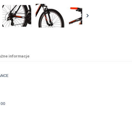

żne informacje
ANCE
300