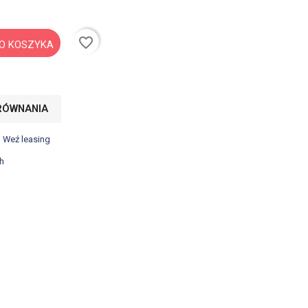
favorite_border
O KOSZYKA
RÓWNANIA
? Weź leasing
h