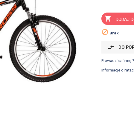

DODAJ D

Brak
compare_arrows
DO PO
Prowadzisz firmę 
Informacje o ratac