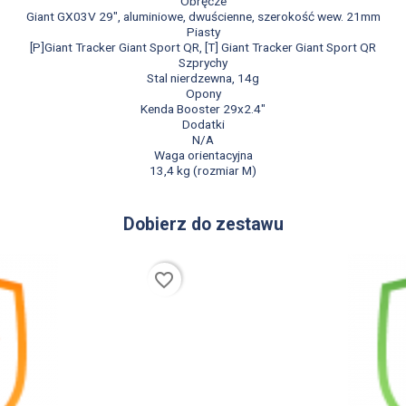
Obręcze
Giant GX03V 29", aluminiowe, dwuścienne, szerokość wew. 21mm
Piasty
[P]Giant Tracker Giant Sport QR, [T] Giant Tracker Giant Sport QR
Szprychy
Stal nierdzewna, 14g
Opony
Kenda Booster 29x2.4"
Dodatki
N/A
Waga orientacyjna
13,4 kg (rozmiar M)
Dobierz do zestawu
favorite_border