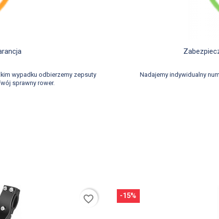
d
arancja
Zabezpiecz
takim wypadku odbierzemy zepsuty
Nadajemy indywidualny num
wój sprawny rower.
-15%
favorite_border