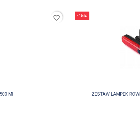
-15%
favorite_border
d
500 Ml
ZESTAW LAMPEK ROWER