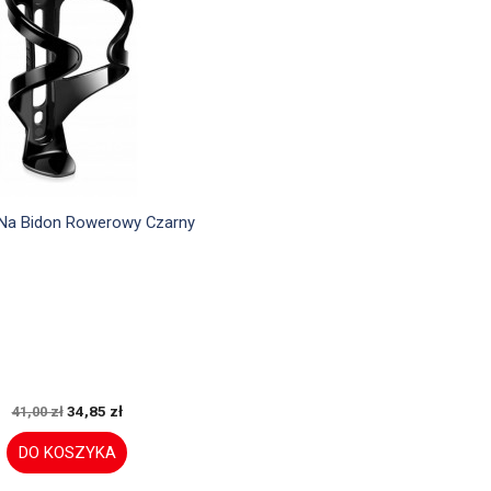

Szybki podgląd
Na Bidon Rowerowy Czarny
34,85 zł
41,00 zł
DO KOSZYKA