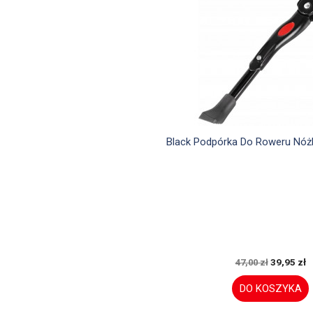

Szybki podglą
Black Podpórka Do Roweru Nóż
39,95 zł
47,00 zł
DO KOSZYKA