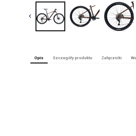

Opis
Szczegóły produktu
Załączniki
Wa