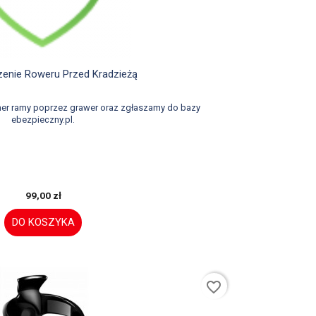

Szybki podgląd
enie Roweru Przed Kradzieżą
er ramy poprzez grawer oraz zgłaszamy do bazy
ebezpieczny.pl.
99,00 zł
DO KOSZYKA
favorite_border