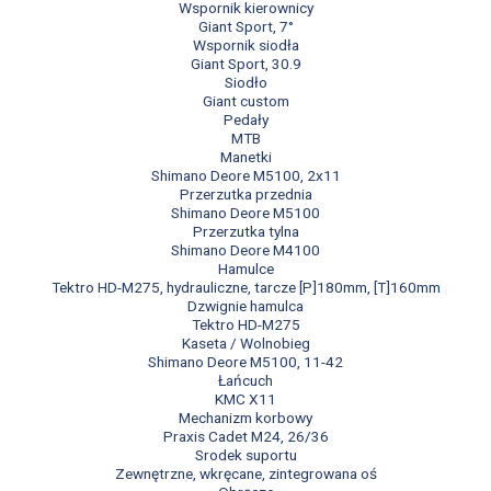
Wspornik kierownicy
Giant Sport, 7°
Wspornik siodła
Giant Sport, 30.9
Siodło
Giant custom
Pedały
MTB
Manetki
Shimano Deore M5100, 2x11
Przerzutka przednia
Shimano Deore M5100
Przerzutka tylna
Shimano Deore M4100
Hamulce
Tektro HD-M275, hydrauliczne, tarcze [P]180mm, [T]160mm
Dzwignie hamulca
Tektro HD-M275
Kaseta / Wolnobieg
Shimano Deore M5100, 11-42
Łańcuch
KMC X11
Mechanizm korbowy
Praxis Cadet M24, 26/36
Srodek suportu
Zewnętrzne, wkręcane, zintegrowana oś