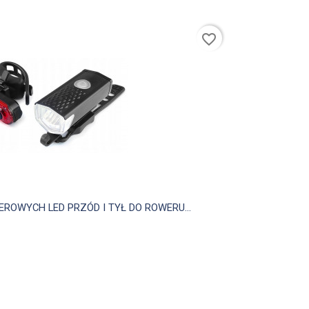
favorite_border

Szybki podgląd
OWYCH LED PRZÓD I TYŁ DO ROWERU...