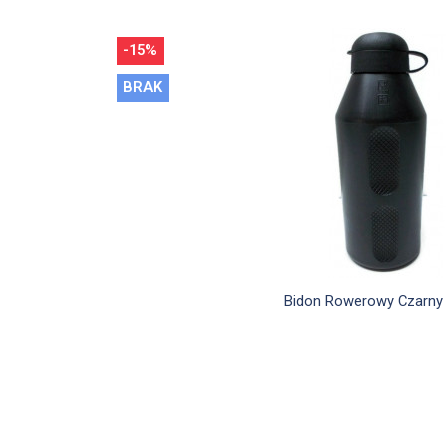
-15%
BRAK

Szybki podglą
Bidon Rowerowy Czarny 