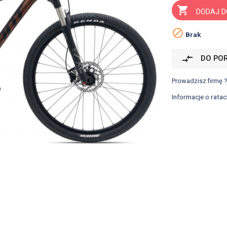

DODAJ D

Brak
compare_arrows
DO PO
Prowadzisz firmę 
Informacje o ratac