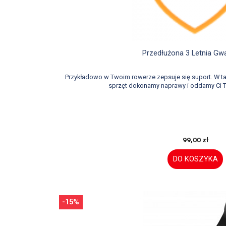

Szybki podglą
Przedłużona 3 Letnia Gw
Przykładowo w Twoim rowerze zepsuje się suport. W 
sprzęt dokonamy naprawy i oddamy Ci T
99,00 zł
DO KOSZYKA
-15%