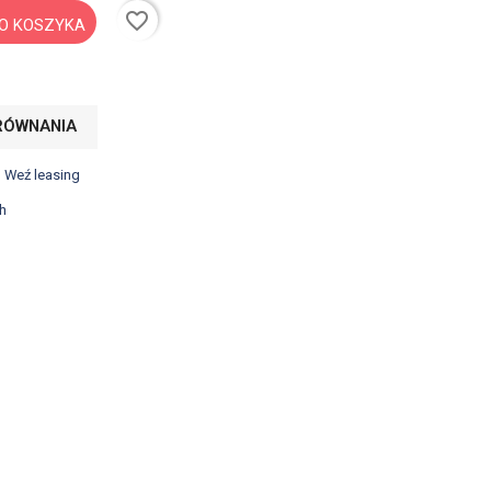
favorite_border
O KOSZYKA
RÓWNANIA
? Weź leasing
h