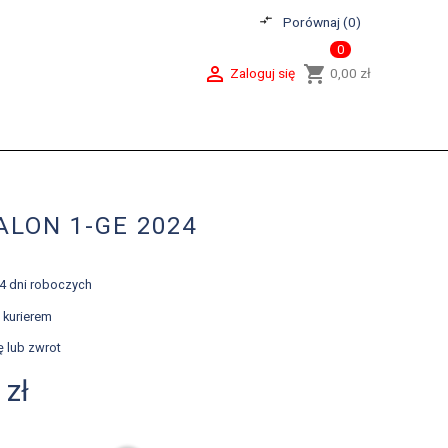
compare_arrows
Porównaj (
0
)
0

shopping_cart
Zaloguj się
0,00 zł
ALON 1-GE 2024
-4 dni roboczych
 kurierem
ę lub zwrot
 zł