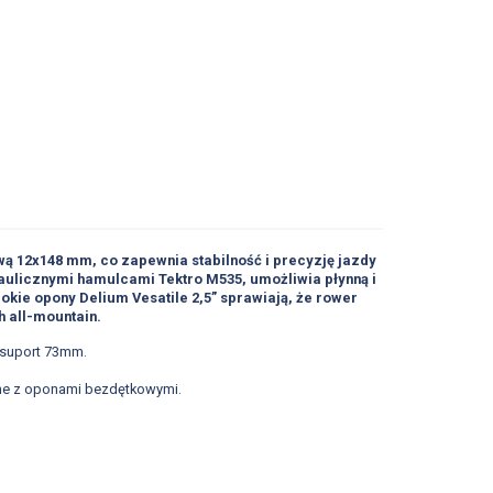
ą 12x148 mm, co zapewnia stabilność i precyzję jazdy
raulicznymi hamulcami Tektro M535, umożliwia płynną i
okie opony Delium Vesatile 2,5” sprawiają, że rower
h all-mountain.
 suport 73mm.
ilne z oponami bezdętkowymi.