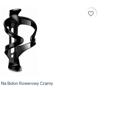
favorite_border

Szybki podgląd
 Na Bidon Rowerowy Czarny