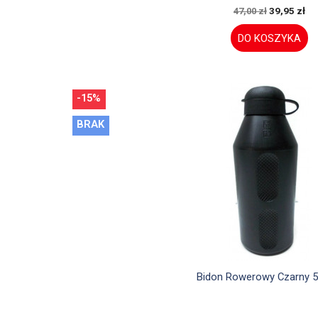
39,95 zł
47,00 zł
DO KOSZYKA
-15%
BRAK

Szybki podgląd
Bidon Rowerowy Czarny 5