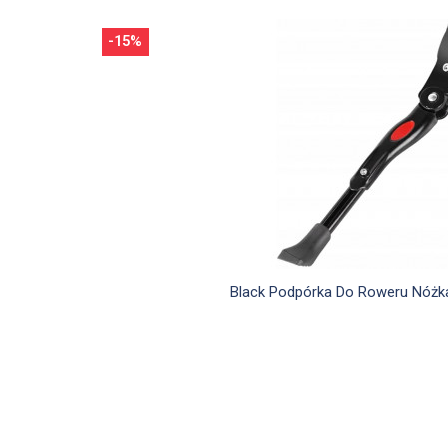
-15%

Szybki podgląd
Black Podpórka Do Roweru Nóżk