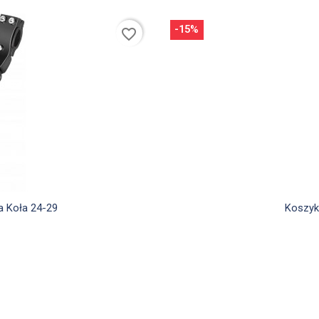
-15%
favorite_border
a Koła 24-29
Koszyk