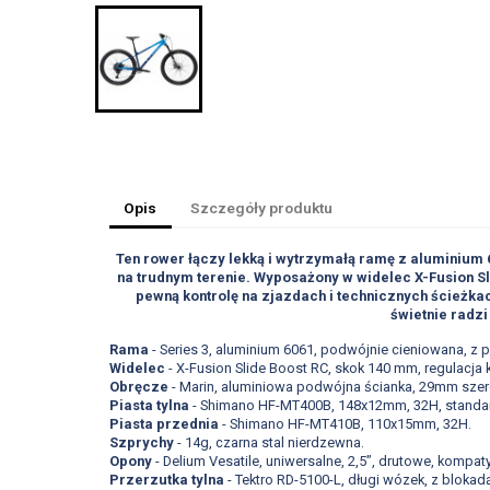
Opis
Szczegóły produktu
Ten rower łączy lekką i wytrzymałą ramę z aluminium
na trudnym terenie. Wyposażony w widelec X-Fusion Sl
pewną kontrolę na zjazdach i technicznych ścieżkac
świetnie radzi
Rama
- Series 3, aluminium 6061, podwójnie cieniowana, 
Widelec
- X-Fusion Slide Boost RC, skok 140 mm, regulacja
Obręcze
- Marin, aluminiowa podwójna ścianka, 29mm szero
Piasta tylna
- Shimano HF-MT400B, 148x12mm, 32H, standa
Piasta przednia
- Shimano HF-MT410B, 110x15mm, 32H.
Szprychy
- 14g, czarna stal nierdzewna.
Opony
- Delium Vesatile, uniwersalne, 2,5”, drutowe, kompa
Przerzutka tylna
- Tektro RD-5100-L, długi wózek, z blokadą