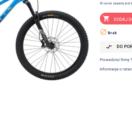
W cenie zawarty jest 

DODAJ D

Brak
compare_arrows
DO PO
Prowadzisz firmę 
Informacje o ratac