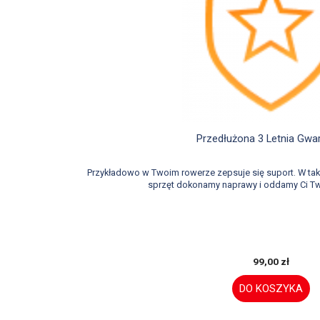

Szybki podgląd
Przedłużona 3 Letnia Gwa
Przykładowo w Twoim rowerze zepsuje się suport. W t
sprzęt dokonamy naprawy i oddamy Ci Tw
99,00 zł
DO KOSZYKA