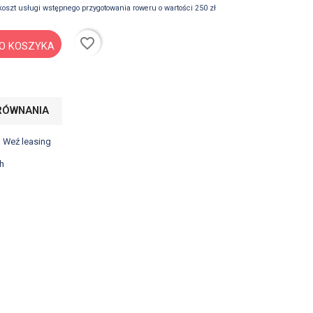
koszt usługi wstępnego przygotowania roweru o wartości 250 zł
favorite_border
O KOSZYKA
RÓWNANIA
? Weź leasing
h