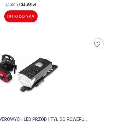
34,85 zł
41,00 zł
DO KOSZYKA
favorite_border

Szybki podgląd
ROWYCH LED PRZÓD I TYŁ DO ROWERU...