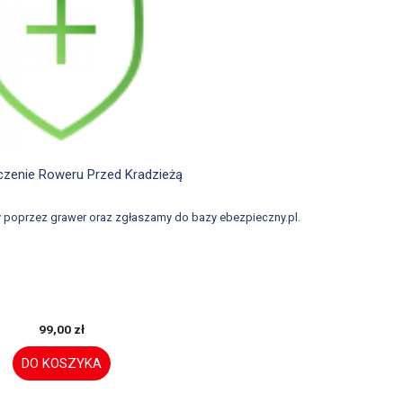

Szybki podgląd
zenie Roweru Przed Kradzieżą
 poprzez grawer oraz zgłaszamy do bazy ebezpieczny.pl.
99,00 zł
DO KOSZYKA