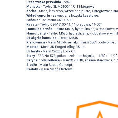
Przerzutka przednia
- brak.
Manetka
- Tektro SL M5100-11R, 11-biegowa.
Korba
- Marin, kuty stop, wrzeciono puste, zintegrowana s
Wkład suportu
- zewnętrzne łożyska kasetowe.
Łańcuch
- Shimano CN-LG500.
Kaseta
- Tektro CS-M5100-11, 11-biegowa, 11-50T.
Hamulce przód
- Tektro M535, hydrauliczne, 4-tłoczkowe, 
Hamulce tył
- Tektro M535, hydrauliczne, 4-tłoczkowe, wirn
Dźwignie hamulca
- Tektro M535.
Kierownica
- Marin Mini-Riser, aluminium 6061 podwójnie c
Mostek
- Marin 3D Forged Alloy, 35mm.
Uchwyty
- Marin Grizzly Lock On.
Stery
- FSA No 57E, półuszczelnione łożyska, 1 1/8" x 1 1/2”.
Sztyca podsiodłowa
- TranzX YSP18, zdalnie sterowana, 
Siodło
- Marin Speed Concept.
Pedały
- Marin Nylon Platform.