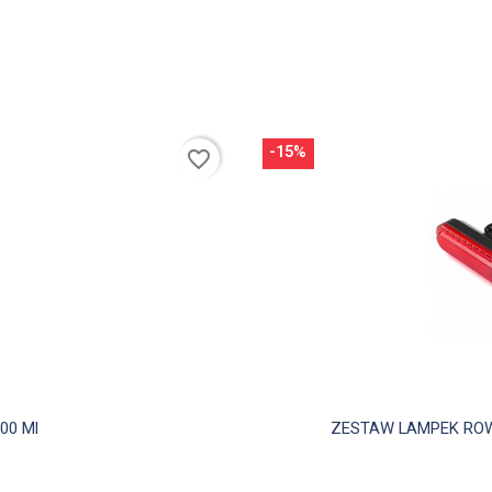
-15%
favorite_border
00 Ml
ZESTAW LAMPEK ROWE