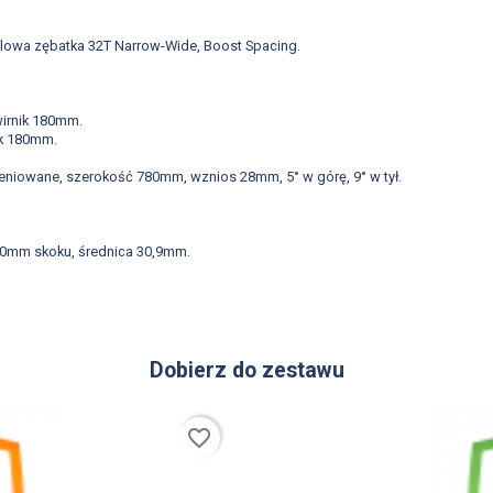
talowa zębatka 32T Narrow-Wide, Boost Spacing.
wirnik 180mm.
ik 180mm.
ieniowane, szerokość 780mm, wznios 28mm, 5° w górę, 9° w tył.
170mm skoku, średnica 30,9mm.
Dobierz do zestawu
favorite_border