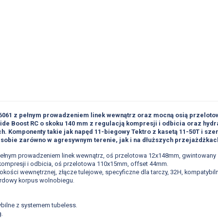
 6061 z pełnym prowadzeniem linek wewnątrz oraz mocną osią przelotow
ide Boost RC o skoku 140 mm z regulacją kompresji i odbicia oraz hyd
h. Komponenty takie jak napęd 11-biegowy Tektro z kasetą 11-50T i szer
 sobie zarówno w agresywnym terenie, jak i na dłuższych przejażdżkac
z pełnym prowadzeniem linek wewnątrz, oś przelotowa 12x148mm, gwintowany
 kompresji i odbicia, oś przelotowa 110x15mm, offset 44mm.
kości wewnętrznej, złącze tulejowe, specyficzne dla tarczy, 32H, kompatyb
rdowy korpus wolnobiegu.
tybilne z systemem tubeless.
.