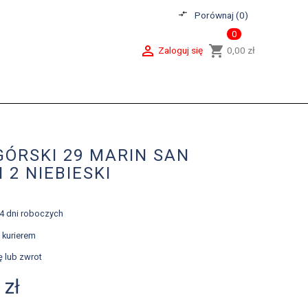
compare_arrows
Porównaj (
0
)
0

shopping_cart
Zaloguj się
0,00 zł
ÓRSKI 29 MARIN SAN
 2 NIEBIESKI
-4 dni roboczych
kurierem
ę lub zwrot
 zł