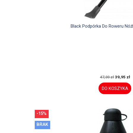

Szybki podglą
Black Podpórka Do Roweru Nóż
39,95 zł
47,00 zł
DO KOSZYKA
-15%
BRAK