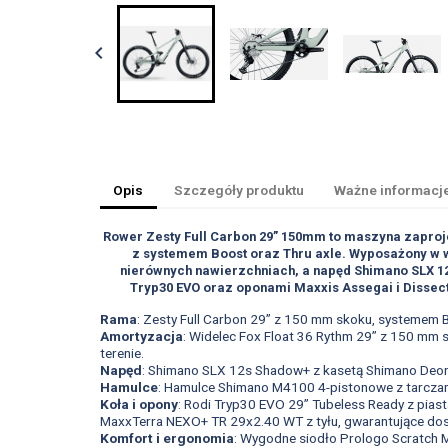

Opis
Szczegóły produktu
Ważne informacj
Rower Zesty Full Carbon 29” 150mm to maszyna zaproj
z systemem Boost oraz Thru axle. Wyposażony w wid
nierównych nawierzchniach, a napęd Shimano SLX 12
Tryp30 EVO oraz oponami Maxxis Assegai i Dissect
Rama
: Zesty Full Carbon 29” z 150 mm skoku, systemem 
Amortyzacja
: Widelec Fox Float 36 Rythm 29” z 150 mm s
terenie.
Napęd
: Shimano SLX 12s Shadow+ z kasetą Shimano Deore 
Hamulce
: Hamulce Shimano M4100 4-pistonowe z tarcza
Koła i opony
: Rodi Tryp30 EVO 29” Tubeless Ready z pia
MaxxTerra NEXO+ TR 29x2.40 WT z tyłu, gwarantujące dos
Komfort i ergonomia
: Wygodne siodło Prologo Scratch 