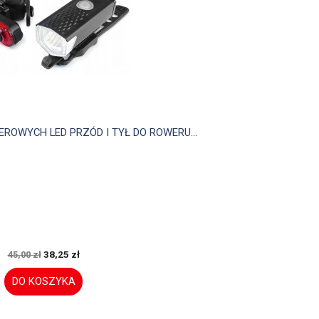

Szybki podgląd
OWYCH LED PRZÓD I TYŁ DO ROWERU...
38,25 zł
45,00 zł
DO KOSZYKA