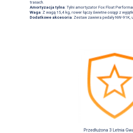
trasach.
Amortyzacja tylna
: Tylni amortyzator Fox Float Perform
Waga
: Z wagą 15,4 kg, rower łączy świetne osiągi z wyją
Dodatkowe akcesoria
: Zestaw zawiera pedały NW-91K, u

Szybki podglą
Przedłużona 3 Letnia Gw