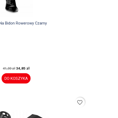

Szybki podgląd
Na Bidon Rowerowy Czarny
34,85 zł
41,00 zł
DO KOSZYKA
favorite_border