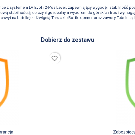
ance z systemem LV Evol i 2-Pos Lever, zapewniający wygodę i stabilność p
tkową stabilnością, co czyni go idealnym wyborem do górskich tras i wymag
chwyt na butelkę z dźwignią Thru axle Bottle opener oraz zawory Tubeless,
Dobierz do zestawu
favorite_border
d
arancja
Zabezpiecz