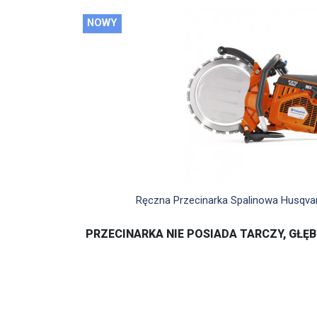
NOWY

Szybki podglą
Ręczna Przecinarka Spalinowa Husqvarn
PRZECINARKA NIE POSIADA TARCZY, GŁĘ