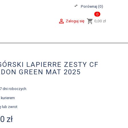
compare_arrows
Porównaj (
0
)
0

shopping_cart
Zaloguj się
0,00 zł
ÓRSKI LAPIERRE ZESTY CF
ADON GREEN MAT 2025
7 dni roboczych.
 kurierem
ę lub zwrot
0 zł