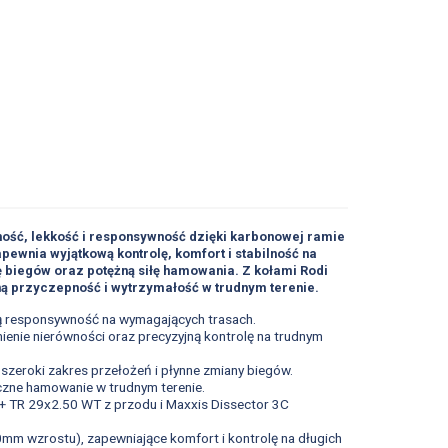
ość, lekkość i responsywność dzięki karbonowej ramie
pewnia wyjątkową kontrolę, komfort i stabilność na
 biegów oraz potężną siłę hamowania. Z kołami Rodi
ną przyczepność i wytrzymałość w trudnym terenie.
ową responsywność na wymagających trasach.
ienie nierówności oraz precyzyjną kontrolę na trudnym
zeroki zakres przełożeń i płynne zmiany biegów.
zne hamowanie w trudnym terenie.
+ TR 29x2.50 WT z przodu i Maxxis Dissector 3C
mm wzrostu), zapewniające komfort i kontrolę na długich