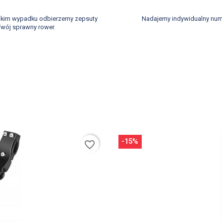
takim wypadku odbierzemy zepsuty
Nadajemy indywidualny num
wój sprawny rower.
-15%
favorite_border