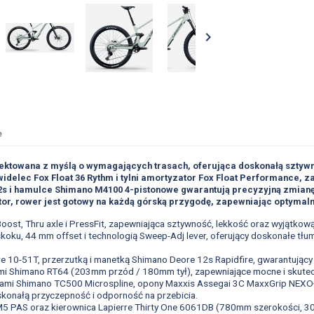

e
ektowana z myślą o wymagających trasach, oferująca doskonałą sztywn
elec Fox Float 36 Rythm i tylni amortyzator Fox Float Performance, za
s i hamulce Shimano M4100 4-pistonowe gwarantują precyzyjną zmianę
or, rower jest gotowy na każdą górską przygodę, zapewniając optymal
Boost, Thru axle i PressFit, zapewniająca sztywność, lekkość oraz wyjątk
koku, 44 mm offset i technologią Sweep-Adj lever, oferujący doskonałe tłum
10-51T, przerzutką i manetką Shimano Deore 12s Rapidfire, gwarantujący s
mi Shimano RT64 (203mm przód / 180mm tył), zapewniające mocne i skutec
stami Shimano TC500 Microspline, opony Maxxis Assegai 3C MaxxGrip NEXO
konałą przyczepność i odporność na przebicia.
M5 PAS oraz kierownica Lapierre Thirty One 6061DB (780mm szerokości, 30