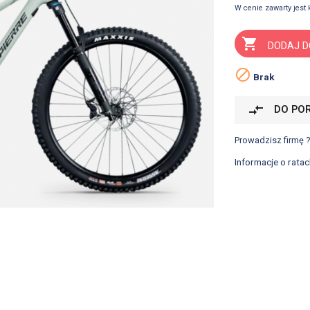
W cenie zawarty jest 

DODAJ D

Brak
compare_arrows
DO PO
Prowadzisz firmę 
Informacje o ratac