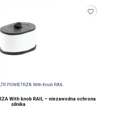
favorite_border

Szybki podgląd
ILTR POWIETRZA With Knob RAIL
ZA With knob RAIL – niezawodna ochrona
silnika