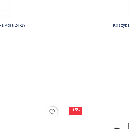
d
ka Koła 24-29
Koszyk 
-15%
favorite_border