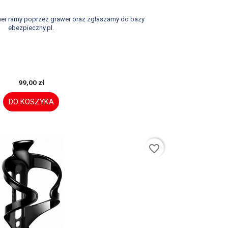
er ramy poprzez grawer oraz zgłaszamy do bazy
ebezpieczny.pl.
99,00 zł
DO KOSZYKA
favorite_border