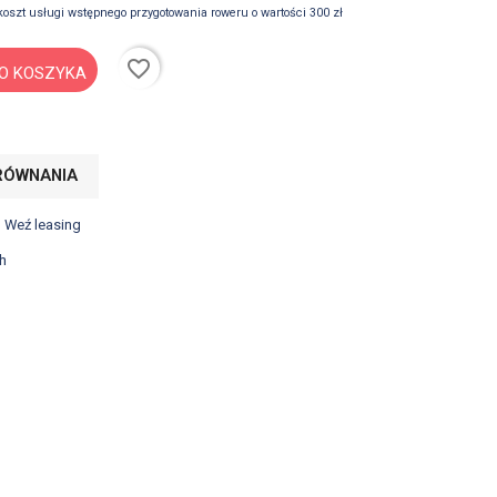
koszt usługi wstępnego przygotowania roweru o wartości 300 zł
favorite_border
O KOSZYKA
RÓWNANIA
? Weź leasing
h