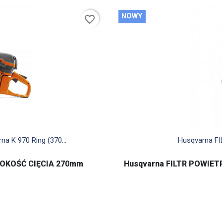
NOWY
favorite_border
d
a K 970 Ring (370...
Husqvarna F
BOKOŚĆ CIĘCIA 270mm
Husqvarna FILTR POWIETR