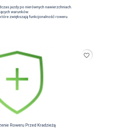
odczas jazdy po nierównych nawierzchniach.
ających warunków.
 które zwiększają funkcjonalność roweru.
favorite_border

Szybki podgląd
enie Roweru Przed Kradzieżą