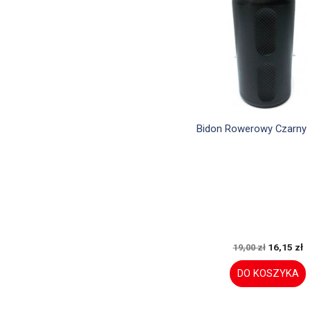

Szybki podglą
Bidon Rowerowy Czarny 
16,15 zł
19,00 zł
DO KOSZYKA