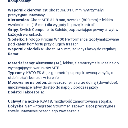
Komponenty:
Wspornik kierownicy
: Ghost Dia. 31.8 mm, wytrzymały i
precyzyjnie ustawiany.
Kierownica
: Ghost MTB 31.8 mm, szeroka (800 mm) z lekkim
wzniesieniem (15 mm) dla wygody i lepszej kontroli.
Gripy
: Switch Components Kaleido, zapewniające pewny chwyt w
każdych warunkach.
Siodełko
: Prologo Proxim W400 Performance, zoptymalizowane
pod kątem komfortu przy długich trasach.
Wspornik siodełka
: Ghost 34.9 mm, solidny i łatwy do regulacji.
Rama:
Materiał ramy
: Aluminium (AL), lekkie, ale wytrzymałe, idealne do
wymagających warunków MTB.
Typ ramy
: KATO FS AL, z geometrią zaprojektowaną z myślą o
stabilności i kontroli w terenie.
Mocowanie na bidon
: Umieszczone na rurze dolnej (downtube),
umożliwiające łatwy dostęp do napoju podczas jazdy.
Dodatki i akcesoria:
Uchwyt na nóżkę
: KSA18, możliwość zamontowania stojaka.
Łożyska
: Semi-integrated Strummer, zapewniające precyzyjne i
trwałe ustawienie przedniego zawieszenia.