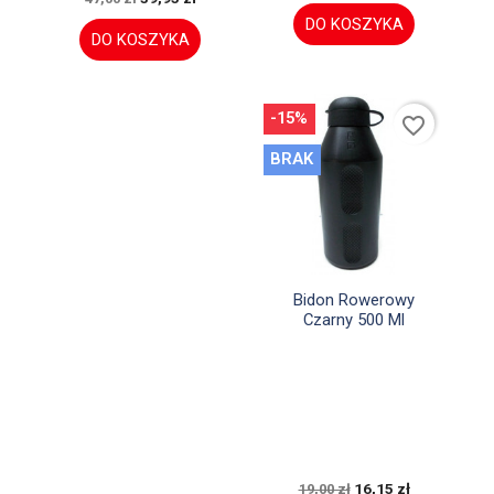
DO KOSZYKA
DO KOSZYKA
-15%
favorite_border
BRAK

Szybki podgląd
Bidon Rowerowy
Czarny 500 Ml
16,15 zł
19,00 zł