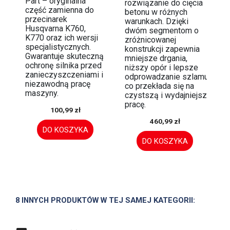
Part – oryginalna
rozwiązanie do cięcia
część zamienna do
betonu w różnych
przecinarek
warunkach. Dzięki
Husqvarna K760,
dwóm segmentom o
K770 oraz ich wersji
zróżnicowanej
specjalistycznych.
konstrukcji zapewnia
Gwarantuje skuteczną
mniejsze drgania,
ochronę silnika przed
niższy opór i lepsze
zanieczyszczeniami i
odprowadzanie szlamu,
niezawodną pracę
co przekłada się na
maszyny.
czystszą i wydajniejszą
pracę.
100,99 zł
460,99 zł
DO KOSZYKA
DO KOSZYKA
8 INNYCH PRODUKTÓW W TEJ SAMEJ KATEGORII: