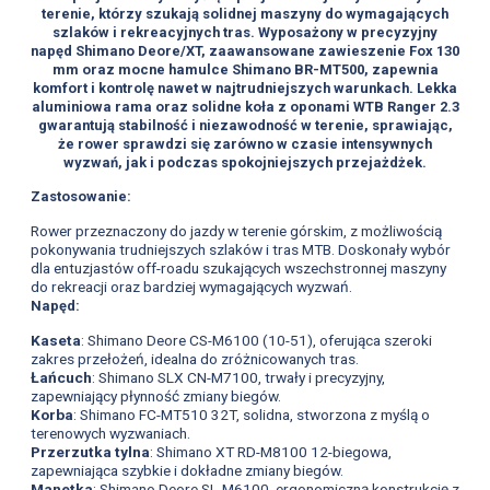
terenie, którzy szukają solidnej maszyny do wymagających
szlaków i rekreacyjnych tras. Wyposażony w precyzyjny
napęd Shimano Deore/XT, zaawansowane zawieszenie Fox 130
mm oraz mocne hamulce Shimano BR-MT500, zapewnia
komfort i kontrolę nawet w najtrudniejszych warunkach. Lekka
aluminiowa rama oraz solidne koła z oponami WTB Ranger 2.3
gwarantują stabilność i niezawodność w terenie, sprawiając,
że rower sprawdzi się zarówno w czasie intensywnych
wyzwań, jak i podczas spokojniejszych przejażdżek.
Zastosowanie:
Rower przeznaczony do jazdy w terenie górskim, z możliwością
pokonywania trudniejszych szlaków i tras MTB. Doskonały wybór
dla entuzjastów off-roadu szukających wszechstronnej maszyny
do rekreacji oraz bardziej wymagających wyzwań.
Napęd:
Kaseta
: Shimano Deore CS-M6100 (10-51), oferująca szeroki
zakres przełożeń, idealna do zróżnicowanych tras.
Łańcuch
: Shimano SLX CN-M7100, trwały i precyzyjny,
zapewniający płynność zmiany biegów.
Korba
: Shimano FC-MT510 32T, solidna, stworzona z myślą o
terenowych wyzwaniach.
Przerzutka tylna
: Shimano XT RD-M8100 12-biegowa,
zapewniająca szybkie i dokładne zmiany biegów.
Manetka
: Shimano Deore SL-M6100, ergonomiczną konstrukcję z