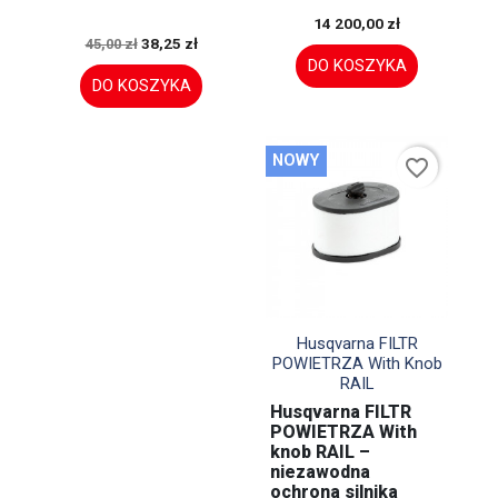
14 200,00 zł
38,25 zł
45,00 zł
DO KOSZYKA
DO KOSZYKA
NOWY
favorite_border

Szybki podgląd
Husqvarna FILTR
POWIETRZA With Knob
RAIL
Husqvarna FILTR
POWIETRZA With
knob RAIL –
niezawodna
ochrona silnika