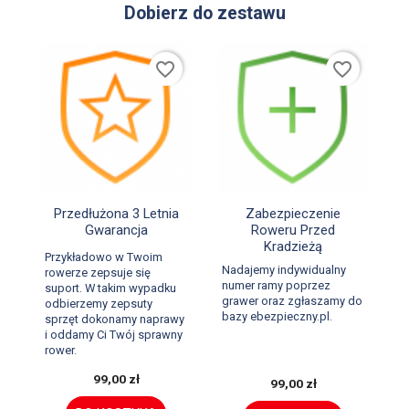
Dobierz do zestawu
favorite_border
favorite_border


Szybki podgląd
Szybki podgląd
Przedłużona 3 Letnia
Zabezpieczenie
Gwarancja
Roweru Przed
Kradzieżą
Przykładowo w Twoim
Nadajemy indywidualny
rowerze zepsuje się
numer ramy poprzez
suport. W takim wypadku
grawer oraz zgłaszamy do
odbierzemy zepsuty
bazy ebezpieczny.pl.
sprzęt dokonamy naprawy
i oddamy Ci Twój sprawny
rower.
99,00 zł
99,00 zł