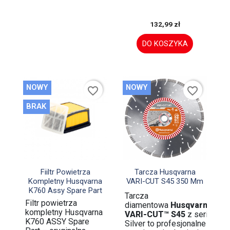
132,99 zł
DO KOSZYKA
NOWY
NOWY
favorite_border
favorite_border
BRAK


Szybki podgląd
Szybki podgląd
Fiiltr Powietrza
Tarcza Husqvarna
Kompletny Husqvarna
VARI-CUT S45 350 Mm
K760 Assy Spare Part
Tarcza
Filtr powietrza
diamentowa
Husqvarna
kompletny Husqvarna
VARI-CUT™ S45
z serii
K760 ASSY Spare
Silver to profesjonalne