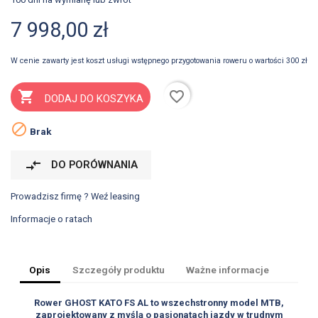
7 998,00 zł
W cenie zawarty jest koszt usługi wstępnego przygotowania roweru o wartości 300 zł
favorite_border

DODAJ DO KOSZYKA

Brak
compare_arrows
DO PORÓWNANIA
Prowadzisz firmę ? Weź leasing
Informacje o ratach
Opis
Szczegóły produktu
Ważne informacje
Rower GHOST KATO FS AL to wszechstronny model MTB,
zaprojektowany z myślą o pasjonatach jazdy w trudnym