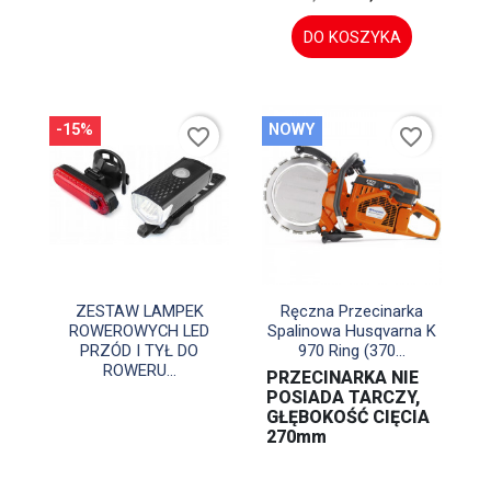
DO KOSZYKA
-15%
NOWY
favorite_border
favorite_border


Szybki podgląd
Szybki podgląd
ZESTAW LAMPEK
Ręczna Przecinarka
ROWEROWYCH LED
Spalinowa Husqvarna K
PRZÓD I TYŁ DO
970 Ring (370...
ROWERU...
PRZECINARKA NIE
POSIADA TARCZY,
GŁĘBOKOŚĆ CIĘCIA
270mm