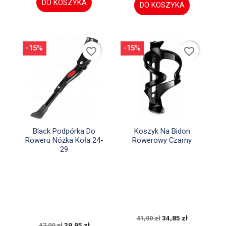
DO KOSZYKA
DO KOSZYKA
-15%
-15%
favorite_border
favorite_border


Szybki podgląd
Szybki podgląd
Black Podpórka Do
Koszyk Na Bidon
Roweru Nóżka Koła 24-
Rowerowy Czarny
29
34,85 zł
41,00 zł
39,95 zł
47,00 zł