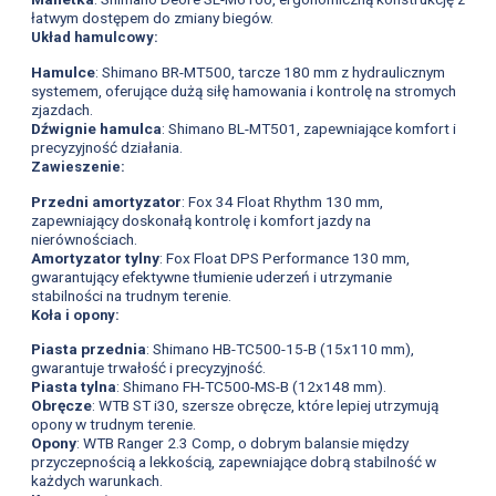
łatwym dostępem do zmiany biegów.
Układ hamulcowy:
Hamulce
: Shimano BR-MT500, tarcze 180 mm z hydraulicznym
systemem, oferujące dużą siłę hamowania i kontrolę na stromych
zjazdach.
Dźwignie hamulca
: Shimano BL-MT501, zapewniające komfort i
precyzyjność działania.
Zawieszenie:
Przedni amortyzator
: Fox 34 Float Rhythm 130 mm,
zapewniający doskonałą kontrolę i komfort jazdy na
nierównościach.
Amortyzator tylny
: Fox Float DPS Performance 130 mm,
gwarantujący efektywne tłumienie uderzeń i utrzymanie
stabilności na trudnym terenie.
Koła i opony:
Piasta przednia
: Shimano HB-TC500-15-B (15x110 mm),
gwarantuje trwałość i precyzyjność.
Piasta tylna
: Shimano FH-TC500-MS-B (12x148 mm).
Obręcze
: WTB ST i30, szersze obręcze, które lepiej utrzymują
opony w trudnym terenie.
Opony
: WTB Ranger 2.3 Comp, o dobrym balansie między
przyczepnością a lekkością, zapewniające dobrą stabilność w
każdych warunkach.